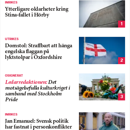
INRIKES
Ytterligare oklarheter kring
Stina-fallet i Hörby
1
UTRIKES
Domstol: Straffbart att hänga
engelska flaggan på
lyktstolpar i Oxfordshire
2
OSIGNERAT
Ledarredaktionen
:
Det
motsägelsefulla kulturkriget i
samband med Stockholm
3
Pride
INRIKES
Jan Emanuel: Svensk politik
har fastnat i personkonflikter