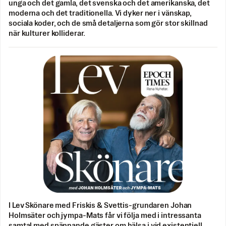
unga och det gamla, det svenska och det amerikanska, det
moderna och det traditionella. Vi dyker ner i vänskap,
sociala koder, och de små detaljerna som gör stor skillnad
när kulturer kolliderar.
I Lev Skönare med Friskis & Svettis-grundaren Johan
Holmsäter och jympa-Mats får vi följa med i intressanta
samtal med spännande gäster om hälsa i vid existentiell