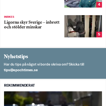
4
INRIKES
Ligorna skyr Sverige – inbrott
och stölder minskar
5
Nyhetstips
Har du tips på något vi borde skriva om? Skicka till
es.semithcope@spit
REKOMMENDERAT