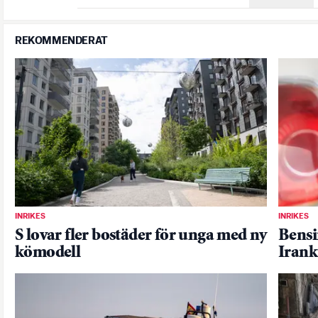
REKOMMENDERAT
INRIKES
INRIKES
S lovar fler bostäder för unga med ny
Bensin
kömodell
Irank