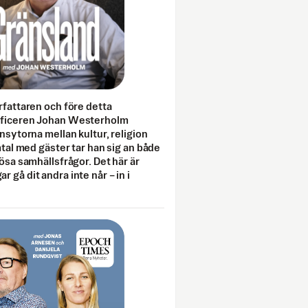
rfattaren och före detta
fficeren Johan Westerholm
onsytorna mellan kultur, religion
amtal med gäster tar han sig an både
lösa samhällsfrågor. Det här är
 gå dit andra inte når – in i