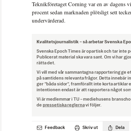
Teknikföretaget Corning var en av dagens vi
procent sedan marknaden plötsligt sett tecken
undervärderad.
Kvalitetsjournalistik –
så arbetar Svenska Ep
Svenska Epoch Times är opartisk och tar inte pol
Publicerat material ska vara sant. Om vi har gjo
rätta det.
Vi vill med vår sammantagna rapportering ge e
på samtidens relevanta frågor. Detta innebär inte 
ger ”båda sidor”, framförallt inte korta artiklar 
intentionen endast är att rapportera något som
Vi är medlemmar i TU – mediehusens branschor
de
pressetiska reglerna
vi följer.
Feedback
Skriv ut
Dela