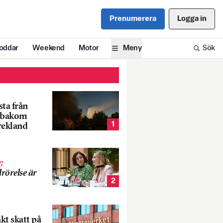
Prenumerera
Logga in
oddar
Weekend
Motor
Meny
Sök
ta från
k bakom
1
rekland
g
:
rörelse är
2
nkt skatt på