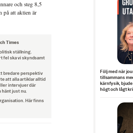
nnare och steg 8,5
 på att aktien är
och Times
itisk ställning.
rt fel ska vi skyndsamt
Följ med när jou
tt bredare perspektiv
tillsammans med
att alla artiklar alltid
kärnfysik, bjuder
eller intervjuer där
högt och lågt kr
 hänt just nu.
ganisation. Här finns