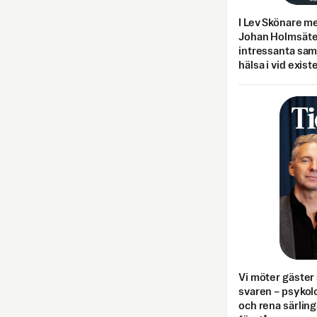
I Lev Skönare m
Johan Holmsäter
intressanta sa
hälsa i vid exist
Vi möter gäster 
svaren – psykolo
och rena särling