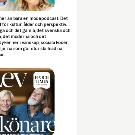
mer än bara en modepodcast. Det
 för kultur, ålder och perspektiv.
ga och det gamla, det svenska och
, det moderna och det
 dyker ner i vänskap, sociala koder,
jerna som gör stor skillnad när
ar.