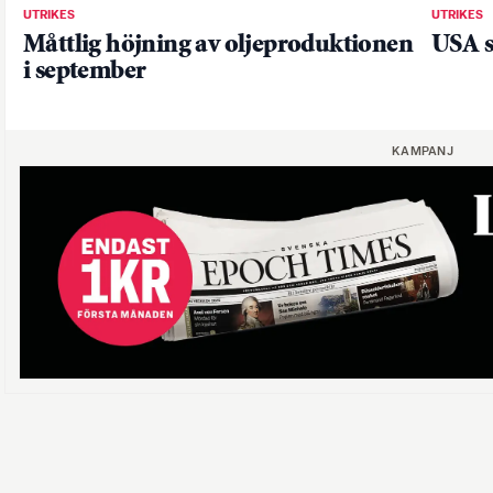
UTRIKES
UTRIKES
Måttlig höjning av oljeproduktionen
USA s
i september
KAMPANJ