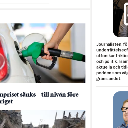
Journalisten, fö
underrättelseo
utforskar frikti
och politik. I s
aktuella och tid
podden som vågar
gränslandet.
priset sänks – till nivån före
riget