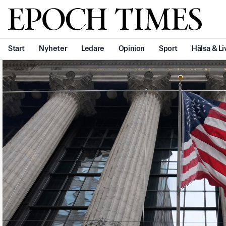
Svenska Epoch Times
Start
Nyheter
Ledare
Opinion
Sport
Hälsa & Li