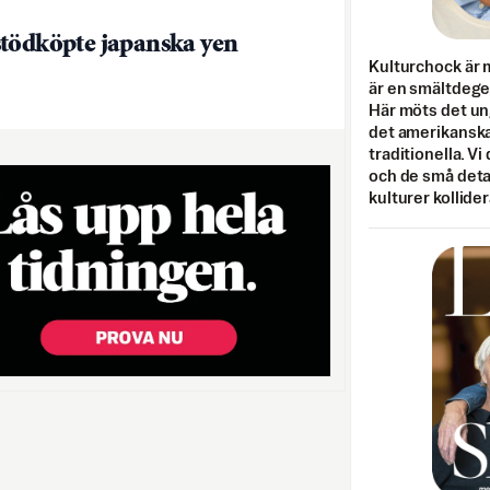
tödköpte japanska yen
Kulturchock är 
är en smältdegel
Här möts det un
det amerikanska
traditionella. Vi
och de små detal
kulturer kollider