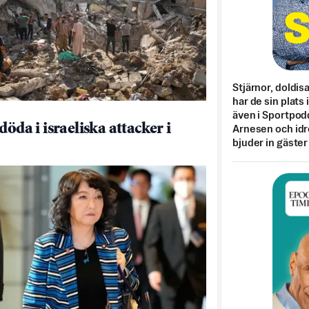
Stjärnor, doldis
har de sin plats 
även i Sportpod
döda i israeliska attacker i
Arnesen och idr
bjuder in gäster