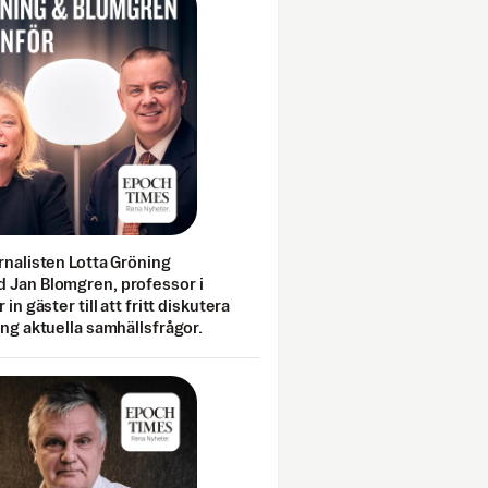
rnalisten Lotta Gröning
 Jan Blomgren, professor i
 in gäster till att fritt diskutera
ing aktuella samhällsfrågor.