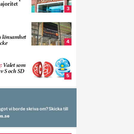
ajoritet
3
s lönsamhet
4
cke
g
:
Valet som
v S och SD
5
got vi borde skriva om? Skicka till
spit