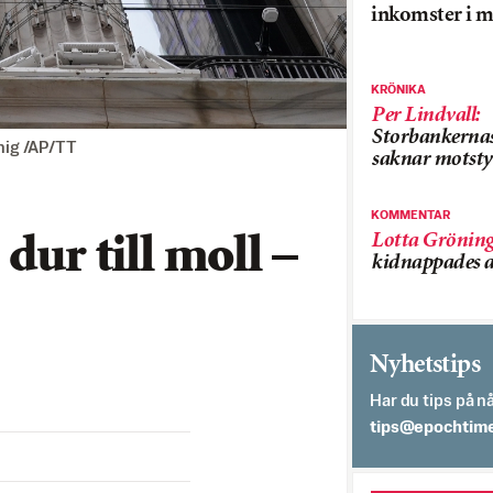
inkomster i m
KRÖNIKA
Per Lindvall
:
Storbankerna
enig /AP/TT
saknar motsty
KOMMENTAR
Lotta Grönin
dur till moll –
kidnappades a
Nyhetstips
Har du tips på nå
es.semithcope@