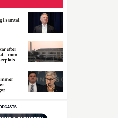
 i samtal
ar efter
ut – men
terplats
tämmer
er
gar
PODCASTS