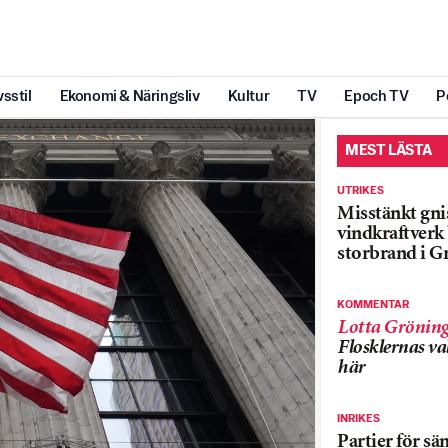
vsstil
Ekonomi & Näringsliv
Kultur
TV
Epoch TV
P
MEST LÄSTA
UTRIKES
Misstänkt gnis
vindkraftver
storbrand i G
KOMMENTAR
Lotta Grönin
Flosklernas val
här
INRIKES
Partier för sä