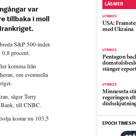
LÄS MER
ngångar var
UTRIKES
 tillbaka i moll
USA: Framsteg
 Irankriget.
med Ukraina
, breda S&P 500-index
UTRIKES
 0,8 procent.
Pentagon back
domstolsbesl
fter komma från
stänger repor
heran, om eventuella
riget.
UTRIKES
Minnesota s
ran, säger Terry
regeringen eft
dödsskjutnin
S Bank, till CNBC.
jöolja kostar nu 103,5
EPOCH TIMES 