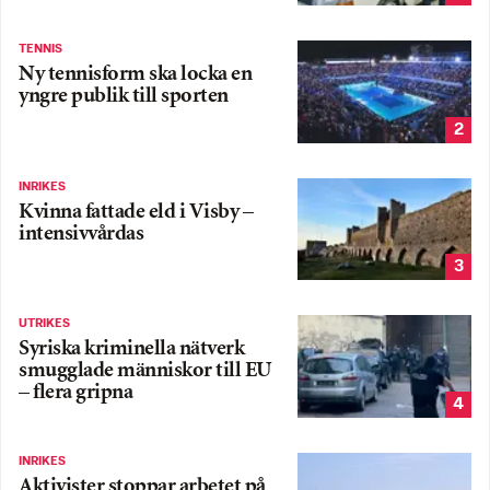
TENNIS
Ny tennisform ska locka en
yngre publik till sporten
2
INRIKES
Kvinna fattade eld i Visby –
intensivvårdas
3
UTRIKES
Syriska kriminella nätverk
smugglade människor till EU
– flera gripna
4
INRIKES
Aktivister stoppar arbetet på