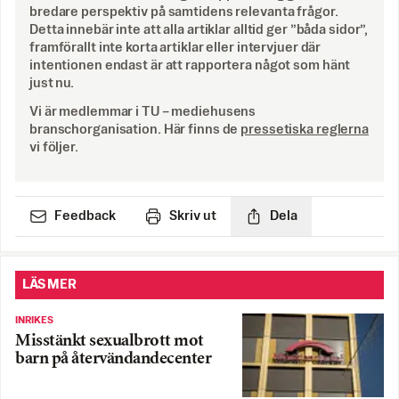
bredare perspektiv på samtidens relevanta frågor.
Detta innebär inte att alla artiklar alltid ger ”båda sidor”,
framförallt inte korta artiklar eller intervjuer där
intentionen endast är att rapportera något som hänt
just nu.
Vi är medlemmar i TU – mediehusens
branschorganisation. Här finns de
pressetiska reglerna
vi följer.
Feedback
Skriv ut
Dela
LÄS MER
INRIKES
Misstänkt sexualbrott mot
barn på återvändandecenter