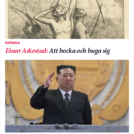
KRÖNIKA
Einar Askestad
:
Att bocka och buga sig