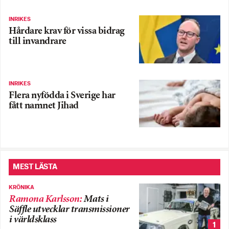
INRIKES
Hårdare krav för vissa bidrag
till invandrare
INRIKES
Flera nyfödda i Sverige har
fått namnet Jihad
MEST LÄSTA
KRÖNIKA
Ramona Karlsson
:
Mats i
Säffle utvecklar transmissioner
i världsklass
1