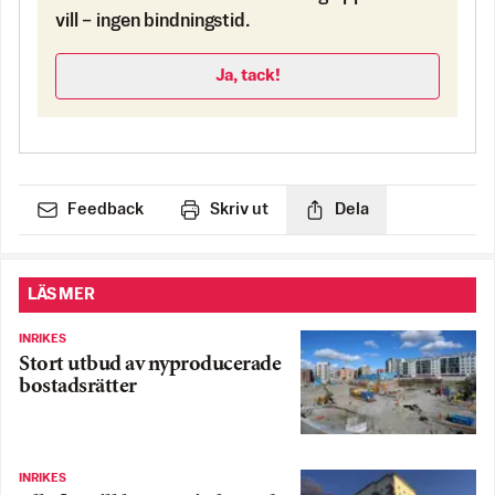
vill – ingen bindningstid.
Ja, tack!
Feedback
Skriv ut
Dela
LÄS MER
INRIKES
Stort utbud av nyproducerade
bostadsrätter
INRIKES