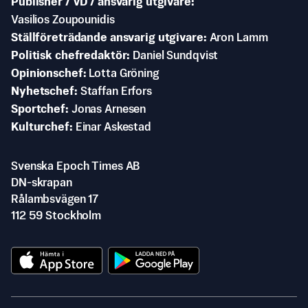
Publisher / VD / ansvarig utgivare
Vasilios Zoupounidis
Ställföreträdande ansvarig utgivare
Aron Lamm
Politisk chefredaktör
Daniel Sundqvist
Opinionschef
Lotta Gröning
Nyhetschef
Staffan Erfors
Sportchef
Jonas Arnesen
Kulturchef
Einar Askestad
Svenska Epoch Times AB
DN-skrapan
Rålambsvägen 17
112 59 Stockholm