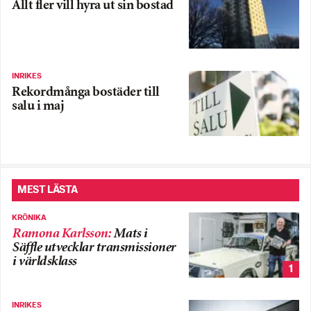
Allt fler vill hyra ut sin bostad
INRIKES
Rekordmånga bostäder till
salu i maj
MEST LÄSTA
KRÖNIKA
Ramona Karlsson
:
Mats i
Säffle utvecklar transmissioner
i världsklass
1
INRIKES