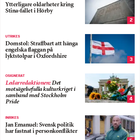
Ytterligare oklarheter kring
Stina-fallet i Hörby
2
UTRIKES
Domstol: Straffbart att hänga
engelska flaggan på
lyktstolpar i Oxfordshire
3
OSIGNERAT
Ledarredaktionen
:
Det
motsägelsefulla kulturkriget i
samband med Stockholm
4
Pride
INRIKES
Jan Emanuel: Svensk politik
har fastnat i personkonflikter