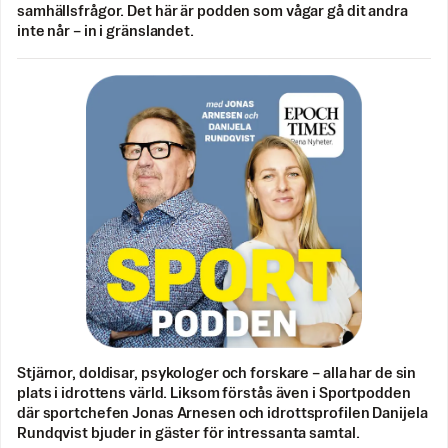
samhällsfrågor. Det här är podden som vågar gå dit andra
inte når – in i gränslandet.
Stjärnor, doldisar, psykologer och forskare – alla har de sin
plats i idrottens värld. Liksom förstås även i Sportpodden
där sportchefen Jonas Arnesen och idrottsprofilen Danijela
Rundqvist bjuder in gäster för intressanta samtal.