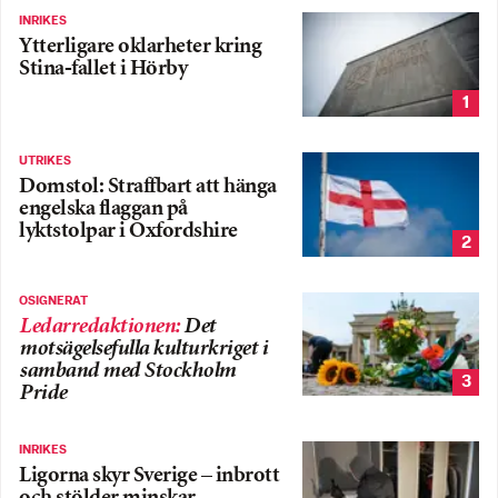
INRIKES
Ytterligare oklarheter kring
Stina-fallet i Hörby
1
UTRIKES
Domstol: Straffbart att hänga
engelska flaggan på
lyktstolpar i Oxfordshire
2
OSIGNERAT
Ledarredaktionen
:
Det
motsägelsefulla kulturkriget i
samband med Stockholm
3
Pride
INRIKES
Ligorna skyr Sverige – inbrott