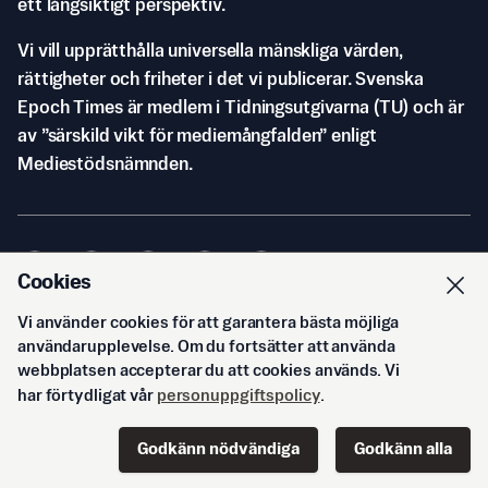
ett långsiktigt perspektiv.
Vi vill upprätthålla universella mänskliga värden,
rättigheter och friheter i det vi publicerar. Svenska
Epoch Times är medlem i Tidningsutgivarna (TU) och är
av ”särskild vikt för mediemångfalden” enligt
Mediestödsnämnden.
Cookies
Vi använder cookies för att garantera bästa möjliga
© Svenska Epoch Times AB
2026
användarupplevelse. Om du fortsätter att använda
webbplatsen accepterar du att cookies används. Vi
har förtydligat vår
personuppgiftspolicy
.
Godkänn nödvändiga
Godkänn alla
Start
Innehåll
Podd
Senaste
Logga in