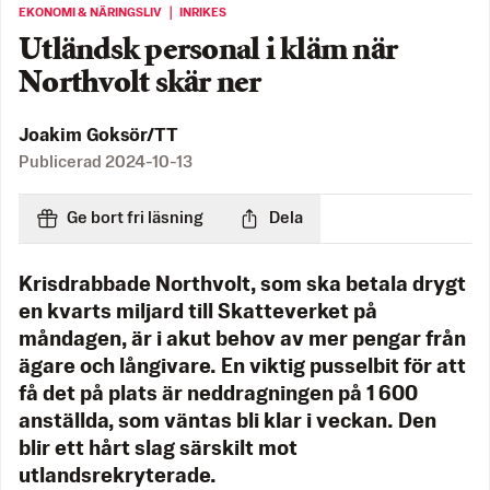
EKONOMI & NÄRINGSLIV ｜ INRIKES
Utländsk personal i kläm när
Northvolt skär ner
Joakim Goksör/TT
Publicerad
2024-10-13
Ge bort fri läsning
Dela
Krisdrabbade Northvolt, som ska betala drygt
en kvarts miljard till Skatteverket på
måndagen, är i akut behov av mer pengar från
ägare och långivare. En viktig pusselbit för att
få det på plats är neddragningen på 1 600
anställda, som väntas bli klar i veckan. Den
blir ett hårt slag särskilt mot
utlandsrekryterade.