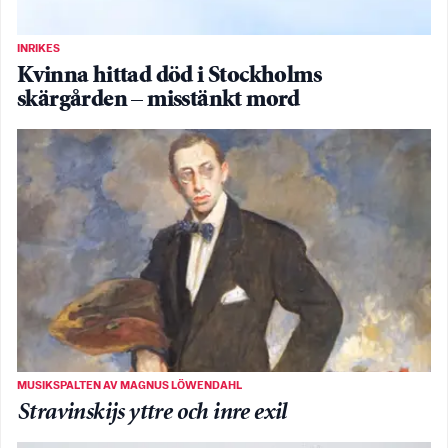
INRIKES
Kvinna hittad död i Stockholms
skärgården – misstänkt mord
MUSIKSPALTEN AV MAGNUS LÖWENDAHL
Stravinskijs yttre och inre exil