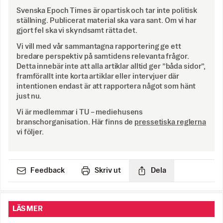
Svenska Epoch Times är opartisk och tar inte politisk
ställning. Publicerat material ska vara sant. Om vi har
gjort fel ska vi skyndsamt rätta det.
Vi vill med vår sammantagna rapportering ge ett
bredare perspektiv på samtidens relevanta frågor.
Detta innebär inte att alla artiklar alltid ger ”båda sidor”,
framförallt inte korta artiklar eller intervjuer där
intentionen endast är att rapportera något som hänt
just nu.
Vi är medlemmar i TU – mediehusens
branschorganisation. Här finns de
pressetiska reglerna
vi följer.
Feedback
Skriv ut
Dela
LÄS MER