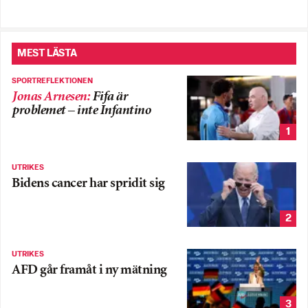
MEST LÄSTA
SPORTREFLEKTIONEN
Jonas Arnesen
:
Fifa är
problemet – inte Infantino
1
UTRIKES
Bidens cancer har spridit sig
2
UTRIKES
AFD går framåt i ny mätning
3