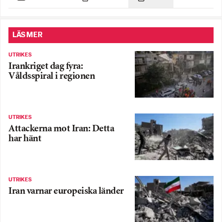
LÄS MER
UTRIKES
Irankriget dag fyra:
Våldsspiral i regionen
UTRIKES
Attackerna mot Iran: Detta
har hänt
UTRIKES
Iran varnar europeiska länder