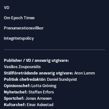
VD
Om Epoch Times
Prenumerationsvillkor
Integritetspolicy
Publisher / VD / ansvarig utgivare
Vasilios Zoupounidis
Ställföreträdande ansvarig utgivare
Aron Lamm
Politisk chefredaktör
Daniel Sundqvist
Opinionschef
Lotta Gröning
Nyhetschef
Staffan Erfors
Sportchef
Jonas Arnesen
Kulturchef
Einar Askestad