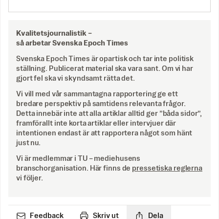
Kvalitetsjournalistik –
så arbetar Svenska Epoch Times
Svenska Epoch Times är opartisk och tar inte politisk
ställning. Publicerat material ska vara sant. Om vi har
gjort fel ska vi skyndsamt rätta det.
Vi vill med vår sammantagna rapportering ge ett
bredare perspektiv på samtidens relevanta frågor.
Detta innebär inte att alla artiklar alltid ger ”båda sidor”,
framförallt inte korta artiklar eller intervjuer där
intentionen endast är att rapportera något som hänt
just nu.
Vi är medlemmar i TU – mediehusens
branschorganisation. Här finns de
pressetiska reglerna
vi följer.
Feedback
Skriv ut
Dela