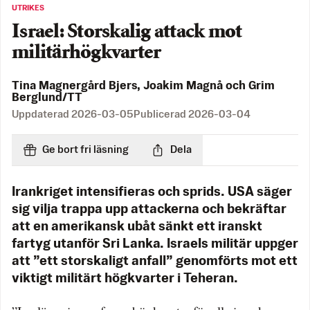
UTRIKES
Israel: Storskalig attack mot
militärhögkvarter
Tina Magnergård Bjers, Joakim Magnå och Grim
Berglund/TT
Uppdaterad
2026-03-05
Publicerad
2026-03-04
Ge bort fri läsning
Dela
Irankriget intensifieras och sprids. USA säger
sig vilja trappa upp attackerna och bekräftar
att en amerikansk ubåt sänkt ett iranskt
fartyg utanför Sri Lanka. Israels militär uppger
att ”ett storskaligt anfall” genomförts mot ett
viktigt militärt högkvarter i Teheran.