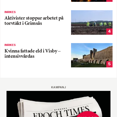
INRIKES
Aktivister stoppar arbetet på
torvtäkt i Grimsås
4
INRIKES
Kvinna fattade eld i Visby –
intensivvårdas
5
KAMPANJ