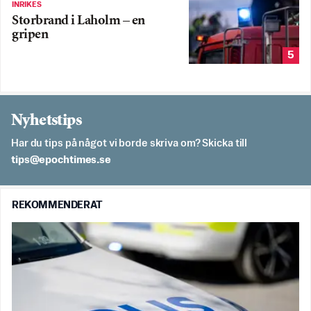
INRIKES
Storbrand i Laholm – en
gripen
5
Nyhetstips
Har du tips på något vi borde skriva om? Skicka till
es.semithcope@spit
REKOMMENDERAT