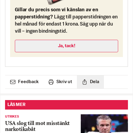
Gillar du precis som vi känslan av en
papperstidning?
Lägg till papperstidningen en
hel månad för endast 1 krona. Säg upp när du
vill – ingen bindningstid.
Ja, tack!
Feedback
Skriv ut
Dela
LÄS MER
UTRIKES
USA slog till mot misstänkt
narkotikabåt