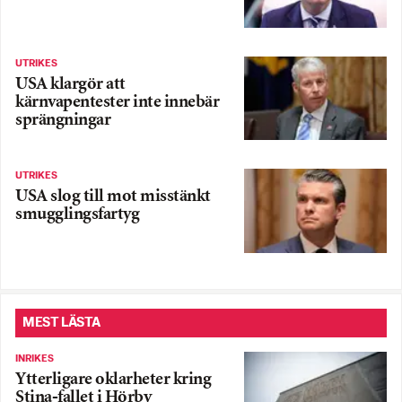
UTRIKES
USA klargör att
kärnvapentester inte innebär
sprängningar
UTRIKES
USA slog till mot misstänkt
smugglingsfartyg
MEST LÄSTA
INRIKES
Ytterligare oklarheter kring
Stina-fallet i Hörby