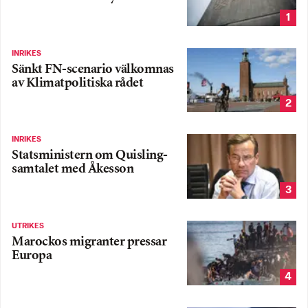
1
INRIKES
Sänkt FN-scenario välkomnas
av Klimatpolitiska rådet
2
INRIKES
Statsministern om Quisling-
samtalet med Åkesson
3
UTRIKES
Marockos migranter pressar
Europa
4