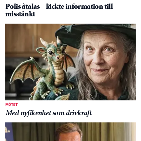
Polis åtalas – läckte information till
misstänkt
MÖTET
Med nyfikenhet som drivkraft