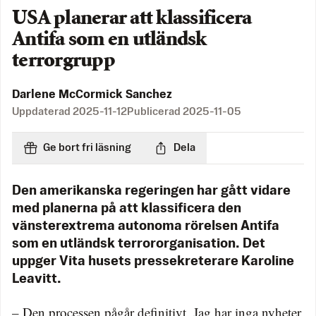
USA planerar att klassificera
Antifa som en utländsk
terrorgrupp
Darlene McCormick Sanchez
Uppdaterad
2025-11-12
Publicerad
2025-11-05
Ge bort fri läsning
Dela
Den amerikanska regeringen har gått vidare
med planerna på att klassificera den
vänsterextrema autonoma rörelsen Antifa
som en utländsk terrororganisation. Det
uppger Vita husets pressekreterare Karoline
Leavitt.
– Den processen pågår definitivt. Jag har inga nyheter