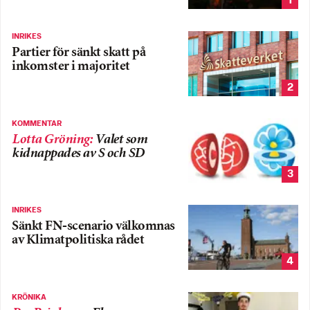
1
INRIKES
Partier för sänkt skatt på
inkomster i majoritet
2
KOMMENTAR
Lotta Gröning
:
Valet som
kidnappades av S och SD
3
INRIKES
Sänkt FN-scenario välkomnas
av Klimatpolitiska rådet
4
KRÖNIKA