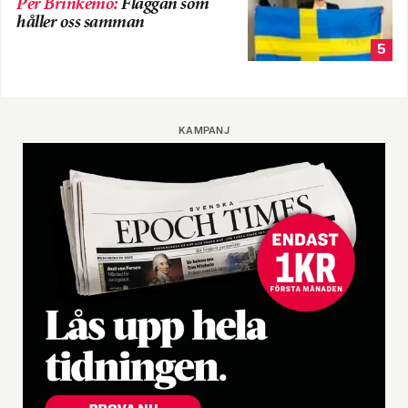
Per Brinkemo
:
Flaggan som
håller oss samman
5
KAMPANJ