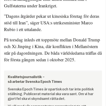
Gulfstaterna under Irankriget.
”Dagens åtgärder pekar ut kinesiska företag för deras
stöd till Iran”, säger USA:s utrikesminister Marco
Rubio i ett uttalande.
På torsdag inleds ett toppmöte mellan Donald Trump
och Xi Jinping i Kina, där konflikten i Mellanöstern
står på dagordningen. De båda världsledarna träffas då
för första gången sedan i oktober 2025.
Kvalitetsjournalistik –
så arbetar Svenska Epoch Times
Svenska Epoch Times är opartisk och tar inte politisk
ställning. Publicerat material ska vara sant. Om vi har
gjort fel ska vi skyndsamt rätta det.