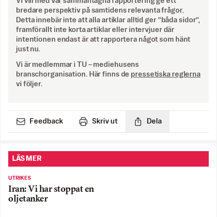
Vi vill med vår sammantagna rapportering ge ett
bredare perspektiv på samtidens relevanta frågor.
Detta innebär inte att alla artiklar alltid ger ”båda sidor”,
framförallt inte korta artiklar eller intervjuer där
intentionen endast är att rapportera något som hänt
just nu.
Vi är medlemmar i TU – mediehusens
branschorganisation. Här finns de
pressetiska reglerna
vi följer.
Feedback
Skriv ut
Dela
LÄS MER
UTRIKES
Iran: Vi har stoppat en
oljetanker