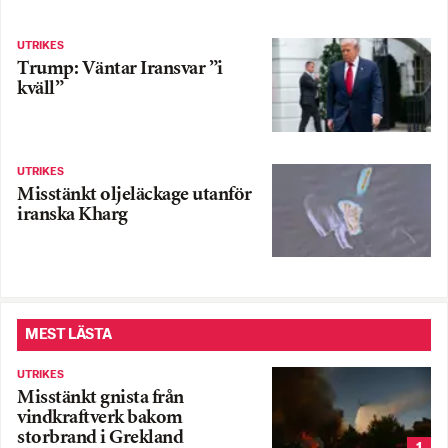
UTRIKES
Trump: Väntar Iransvar ”i
kväll”
UTRIKES
Misstänkt oljeläckage utanför
iranska Kharg
MEST LÄSTA
UTRIKES
Misstänkt gnista från
vindkraftverk bakom
storbrand i Grekland