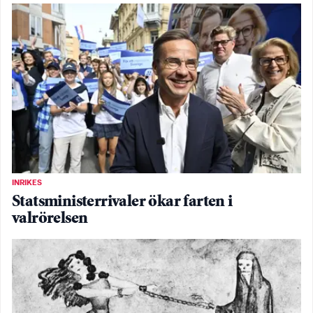
INRIKES
Statsministerrivaler ökar farten i
valrörelsen