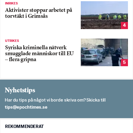
INRIKES
Aktivister stoppar arbetet på
torvtäkt i Grimsås
4
UTRIKES
Syriska kriminella nätverk
smugglade människor till EU
– flera gripna
5
Nyhetstips
Har du tips på något vi borde skriva om? Skicka till
es.semithcope@spit
REKOMMENDERAT