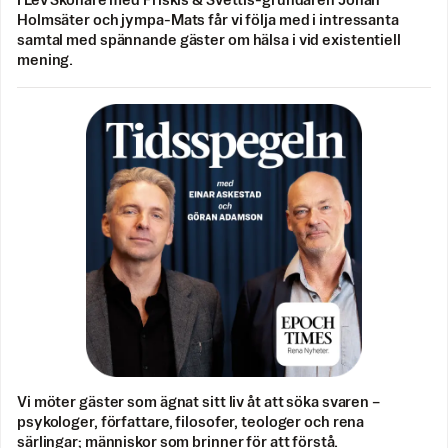
I Lev Skönare med Friskis & Svettis-grundaren Johan
Holmsäter och jympa-Mats får vi följa med i intressanta
samtal med spännande gäster om hälsa i vid existentiell
mening.
Vi möter gäster som ägnat sitt liv åt att söka svaren –
psykologer, författare, filosofer, teologer och rena
särlingar; människor som brinner för att förstå.