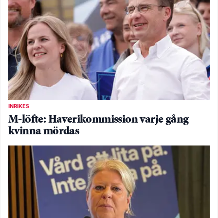
INRIKES
M-löfte: Haverikommission varje gång
kvinna mördas