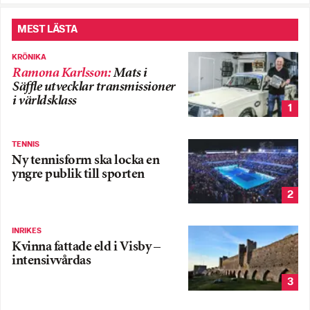
MEST LÄSTA
KRÖNIKA
Ramona Karlsson
:
Mats i
Säffle utvecklar transmissioner
i världsklass
1
TENNIS
Ny tennisform ska locka en
yngre publik till sporten
2
INRIKES
Kvinna fattade eld i Visby –
intensivvårdas
3