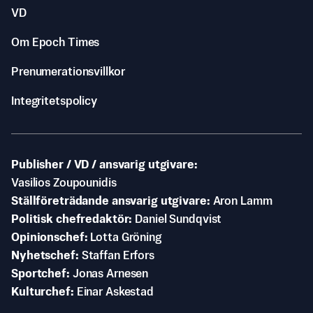
VD
Om Epoch Times
Prenumerationsvillkor
Integritetspolicy
Publisher / VD / ansvarig utgivare
Vasilios Zoupounidis
Ställföreträdande ansvarig utgivare
Aron Lamm
Politisk chefredaktör
Daniel Sundqvist
Opinionschef
Lotta Gröning
Nyhetschef
Staffan Erfors
Sportchef
Jonas Arnesen
Kulturchef
Einar Askestad