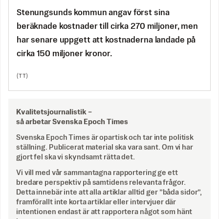
Stenungsunds kommun angav först sina
beräknade kostnader till cirka 270 miljoner, men
har senare uppgett att kostnaderna landade på
cirka 150 miljoner kronor.
(TT)
Kvalitetsjournalistik –
så arbetar Svenska Epoch Times
Svenska Epoch Times är opartisk och tar inte politisk
ställning. Publicerat material ska vara sant. Om vi har
gjort fel ska vi skyndsamt rätta det.
Vi vill med vår sammantagna rapportering ge ett
bredare perspektiv på samtidens relevanta frågor.
Detta innebär inte att alla artiklar alltid ger ”båda sidor”,
framförallt inte korta artiklar eller intervjuer där
intentionen endast är att rapportera något som hänt