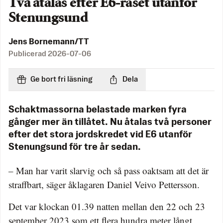
Två åtalas efter E6-raset utanför
Stenungsund
Jens Bornemann/TT
Publicerad
2026-07-06
Ge bort fri läsning
Dela
Schaktmassorna belastade marken fyra
gånger mer än tillåtet. Nu åtalas två personer
efter det stora jordskredet vid E6 utanför
Stenungsund för tre år sedan.
– Man har varit slarvig och så pass oaktsam att det är
straffbart, säger åklagaren Daniel Veivo Pettersson.
Det var klockan 01.39 natten mellan den 22 och 23
september 2023 som ett flera hundra meter långt