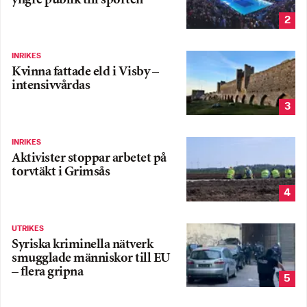
yngre publik till sporten
2
INRIKES
Kvinna fattade eld i Visby –
intensivvårdas
3
INRIKES
Aktivister stoppar arbetet på
torvtäkt i Grimsås
4
UTRIKES
Syriska kriminella nätverk
smugglade människor till EU
– flera gripna
5