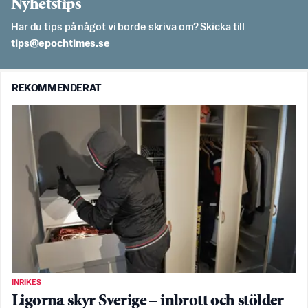
Nyhetstips
Har du tips på något vi borde skriva om? Skicka till
es.semithcope@spit
REKOMMENDERAT
INRIKES
Ligorna skyr Sverige – inbrott och stölder