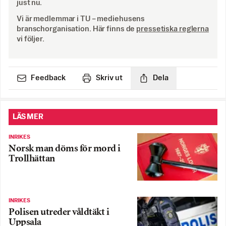
just nu.
Vi är medlemmar i TU – mediehusens
branschorganisation. Här finns de
pressetiska reglerna
vi följer.
Feedback
Skriv ut
Dela
LÄS MER
INRIKES
Norsk man döms för mord i
Trollhättan
INRIKES
Polisen utreder våldtäkt i
Uppsala