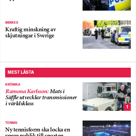
INRIKES
Kraftig minskning av
skjutningar i Sverige
MEST LÄSTA
KRÖNIKA
Ramona Karlsson
:
Mats i
Säffle utvecklar transmissioner
i världsklass
1
TENNIS
Ny tennisform ska locka en