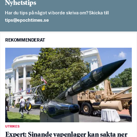
Nyhetstips
Har du tips på något vi borde skriva om? Skicka till
es.semithcope@spit
REKOMMENDERAT
UTRIKES
Expert: Sinande vapenlager kan sakta ner