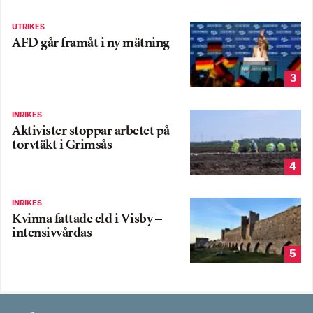
UTRIKES
AFD går framåt i ny mätning
3
INRIKES
Aktivister stoppar arbetet på
torvtäkt i Grimsås
4
INRIKES
Kvinna fattade eld i Visby –
intensivvårdas
5