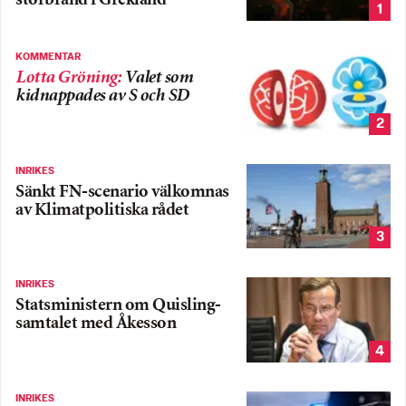
storbrand i Grekland
1
KOMMENTAR
Lotta Gröning
:
Valet som
kidnappades av S och SD
2
INRIKES
Sänkt FN-scenario välkomnas
av Klimatpolitiska rådet
3
INRIKES
Statsministern om Quisling-
samtalet med Åkesson
4
INRIKES