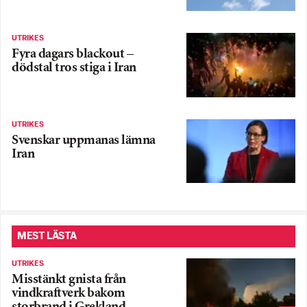
UTRIKES
Fyra dagars blackout –
dödstal tros stiga i Iran
UTRIKES
Svenskar uppmanas lämna
Iran
MEST LÄSTA
UTRIKES
Misstänkt gnista från
vindkraftverk bakom