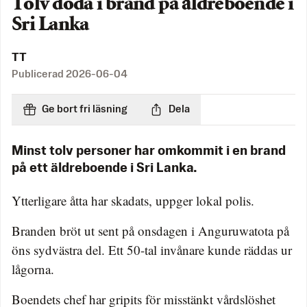
Tolv döda i brand på äldreboende i
Sri Lanka
TT
Publicerad
2026-06-04
Ge bort fri läsning
Dela
Minst tolv personer har omkommit i en brand
på ett äldreboende i Sri Lanka.
Ytterligare åtta har skadats, uppger lokal polis.
Branden bröt ut sent på onsdagen i Anguruwatota på
öns sydvästra del. Ett 50-tal invånare kunde räddas ur
lågorna.
Boendets chef har gripits för misstänkt vårdslöshet