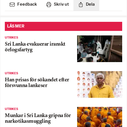
Feedback
Skriv ut
Dela
LÄS MER
UTRIKES
Sri Lanka evakuerar iranskt
örlogsfartyg
UTRIKES
Han prisas för sökandet efter
försvunna lankeser
UTRIKES
Munkar i Sri Lanka gripna för
narkotikasmuggling