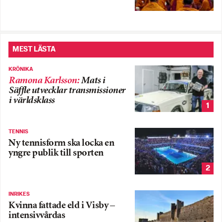
MEST LÄSTA
KRÖNIKA
Ramona Karlsson
:
Mats i
Säffle utvecklar transmissioner
i världsklass
1
TENNIS
Ny tennisform ska locka en
yngre publik till sporten
2
INRIKES
Kvinna fattade eld i Visby –
intensivvårdas