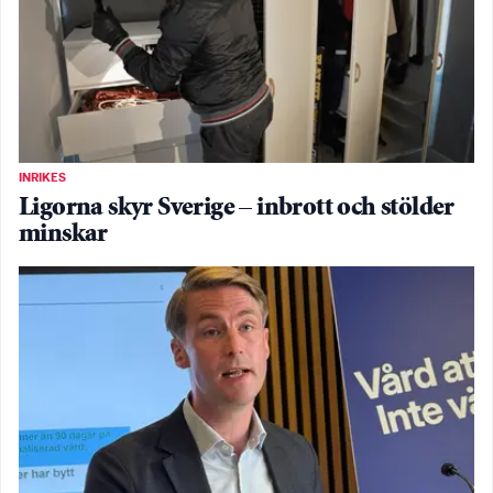
INRIKES
Ligorna skyr Sverige – inbrott och stölder
minskar