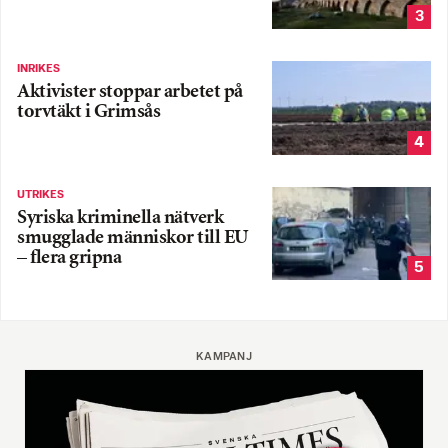
3
INRIKES
Aktivister stoppar arbetet på
torvtäkt i Grimsås
4
UTRIKES
Syriska kriminella nätverk
smugglade människor till EU
– flera gripna
5
KAMPANJ