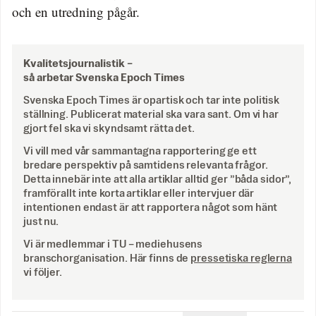
och en utredning pågår.
Kvalitetsjournalistik –
så arbetar Svenska Epoch Times
Svenska Epoch Times är opartisk och tar inte politisk
ställning. Publicerat material ska vara sant. Om vi har
gjort fel ska vi skyndsamt rätta det.
Vi vill med vår sammantagna rapportering ge ett
bredare perspektiv på samtidens relevanta frågor.
Detta innebär inte att alla artiklar alltid ger ”båda sidor”,
framförallt inte korta artiklar eller intervjuer där
intentionen endast är att rapportera något som hänt
just nu.
Vi är medlemmar i TU – mediehusens
branschorganisation. Här finns de
pressetiska reglerna
vi följer.