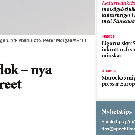
Ledarredakti
motsägelsefull
kulturkriget 
med Stockhol
INRIKES
gen. Arkivbild. Foto: Peter Morgan/AP/TT
Ligorna skyr S
inbrott och st
minskar
lok – nya
UTRIKES
Marockos mig
reet
pressar Europ
Nyhetstips
Har du tips på nå
es.semithcope@