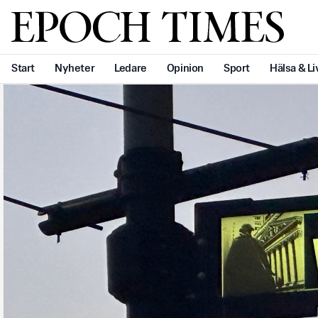
Svenska Epoch Times
Start
Nyheter
Ledare
Opinion
Sport
Hälsa & Li