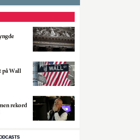
tyngde
t på Wall
 men rekord
PODCASTS