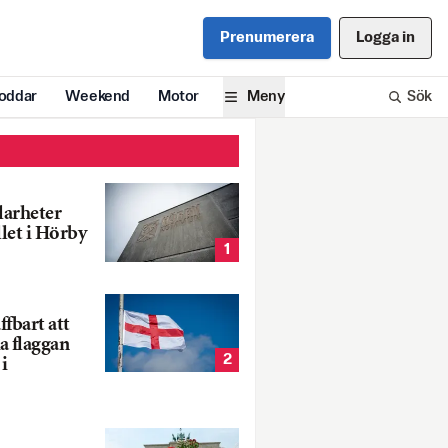
Prenumerera
Logga in
oddar
Weekend
Motor
Meny
Sök
larheter
llet i Hörby
1
fbart att
a flaggan
2
i