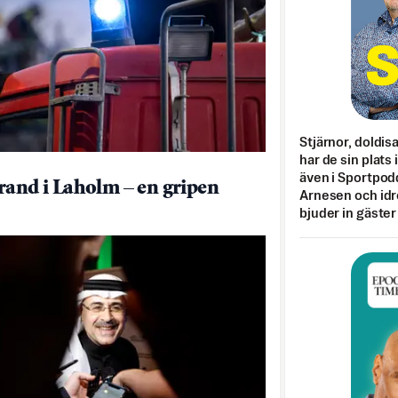
Stjärnor, doldis
har de sin plats 
även i Sportpod
rand i Laholm – en gripen
Arnesen och idr
bjuder in gäster