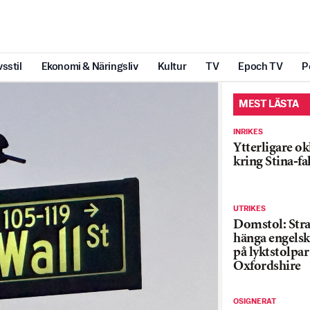
vsstil
Ekonomi & Näringsliv
Kultur
TV
Epoch TV
P
MEST LÄSTA
INRIKES
Ytterligare ok
kring Stina-fa
UTRIKES
Domstol: Straf
hänga engelsk
på lyktstolpar 
Oxfordshire
OSIGNERAT