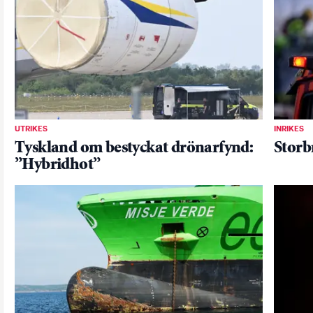
UTRIKES
INRIKES
Tyskland om bestyckat drönarfynd:
Storb
”Hybridhot”