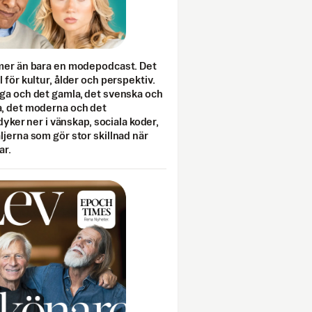
mer än bara en modepodcast. Det
 för kultur, ålder och perspektiv.
ga och det gamla, det svenska och
, det moderna och det
 dyker ner i vänskap, sociala koder,
jerna som gör stor skillnad när
ar.