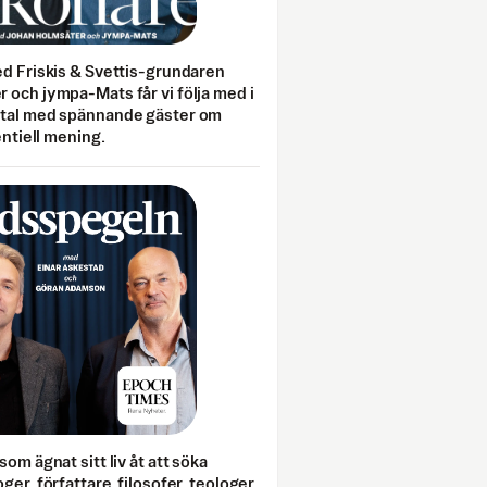
ed Friskis & Svettis-grundaren
 och jympa-Mats får vi följa med i
mtal med spännande gäster om
entiell mening.
som ägnat sitt liv åt att söka
ger, författare, filosofer, teologer