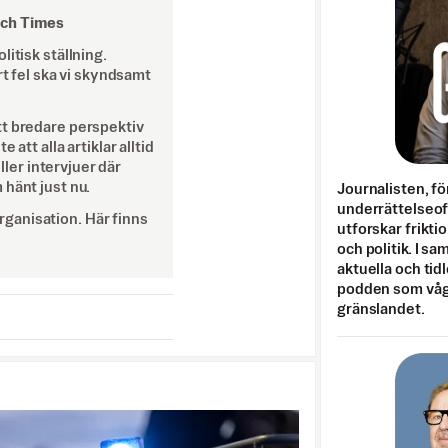
och Times
itisk ställning.
rt fel ska vi skyndsamt
tt bredare perspektiv
att alla artiklar alltid
eller intervjuer där
 hänt just nu.
Journalisten, fö
underrättelseo
ganisation. Här finns
utforskar frikti
och politik. I s
aktuella och tid
podden som vågar
gränslandet.