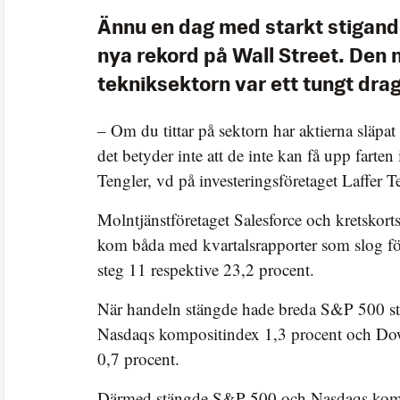
Ännu en dag med starkt stigand
nya rekord på Wall Street. Den
tekniksektorn var ett tungt drag
– Om du tittar på sektorn har aktierna släpat 
det betyder inte att de inte kan få upp farte
Tengler, vd på investeringsföretaget Laffer T
Molntjänstföretaget Salesforce och kretskorts
kom båda med kvartalsrapporter som slog f
steg 11 respektive 23,2 procent.
När handeln stängde hade breda S&P 500 sti
Nasdaqs kompositindex 1,3 procent och Dow
0,7 procent.
Därmed stängde S&P 500 och Nasdaqs komp