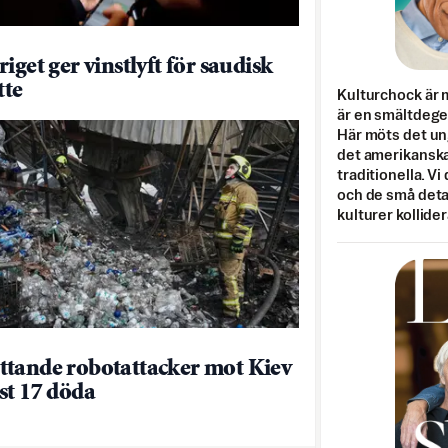
iget ger vinstlyft för saudisk
tte
Kulturchock är 
är en smältdegel
Här möts det un
det amerikanska
traditionella. Vi
och de små detal
kulturer kollider
tande robotattacker mot Kiev
st 17 döda