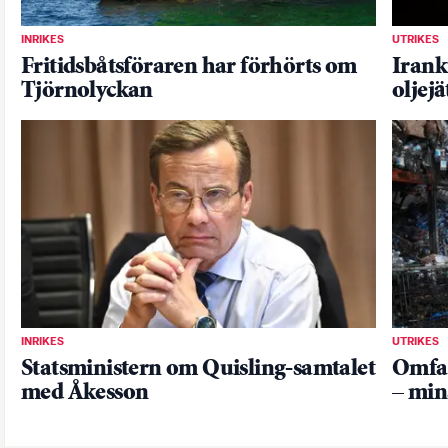
INRIKES
UTRIKES
Fritidsbåtsföraren har förhörts om
Irankr
Tjörnolyckan
oljejä
INRIKES
UTRIKES
Statsministern om Quisling-samtalet
Omfat
med Åkesson
– min