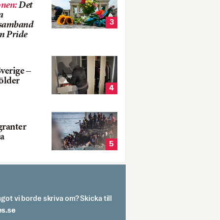
onen
:
Det
a
3
i samband
m Pride
verige –
ölder
4
ranter
a
5
got vi borde skriva om? Skicka till
spit