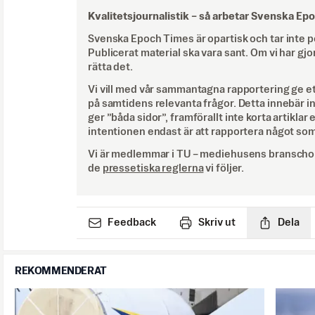
Kvalitetsjournalistik –
så arbetar Svenska Ep
Svenska Epoch Times är opartisk och tar inte pol
Publicerat material ska vara sant. Om vi har gjo
rätta det.
Vi vill med vår sammantagna rapportering ge e
på samtidens relevanta frågor. Detta innebär inte 
ger ”båda sidor”, framförallt inte korta artiklar 
intentionen endast är att rapportera något som
Vi är medlemmar i TU – mediehusens branschor
de
pressetiska reglerna
vi följer.
Feedback
Skriv ut
Dela
REKOMMENDERAT