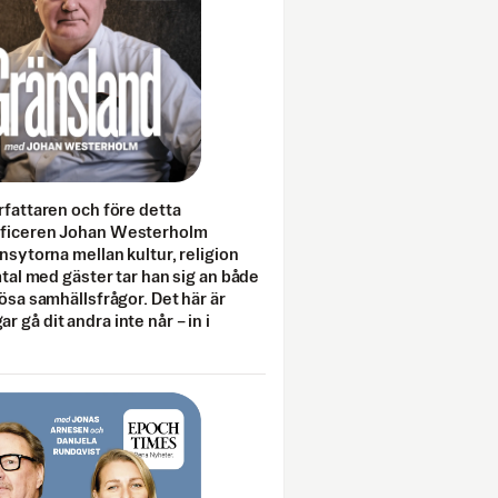
rfattaren och före detta
fficeren Johan Westerholm
onsytorna mellan kultur, religion
amtal med gäster tar han sig an både
lösa samhällsfrågor. Det här är
 gå dit andra inte når – in i