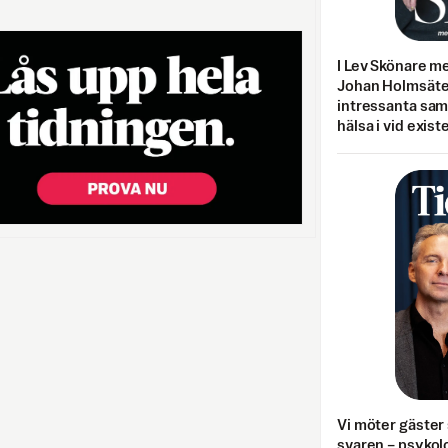
I Lev Skönare m
Johan Holmsäter
intressanta sa
hälsa i vid exist
Vi möter gäster 
svaren – psykolo