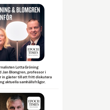
rnalisten Lotta Gröning
 Jan Blomgren, professor i
 in gäster till att fritt diskutera
ing aktuella samhällsfrågor.