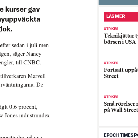
e kurser gav
LÄS MER
 nyuppväckta
lok.
UTRIKES
Teknikjättar 
börsen i USA
efter sedan i juli men
n igen, säger Nancy
engler, till CNBC.
UTRIKES
Fortsatt uppå
tillverkaren Marvell
Street
örväntningarna. De
UTRIKES
Små rörelser
git 0,6 procent,
på Wall Street
 Jones industriindex
EPOCH TIMES 
ositindex på nya