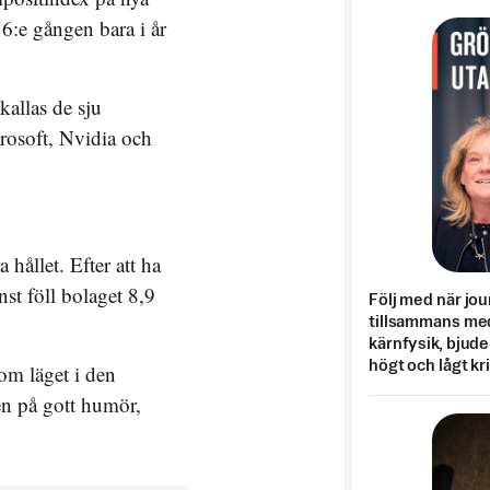
56:e gången bara i år
kallas de sju
osoft, Nvidia och
hållet. Efter att ha
st föll bolaget 8,9
Följ med när jou
tillsammans med
kärnfysik, bjuder
högt och lågt kr
om läget i den
n på gott humör,