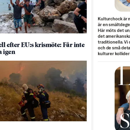
Kulturchock är 
är en smältdegel
Här möts det un
det amerikanska
traditionella. Vi
ll efter EU:s krismöte: Får inte
och de små detal
 igen
kulturer kollider