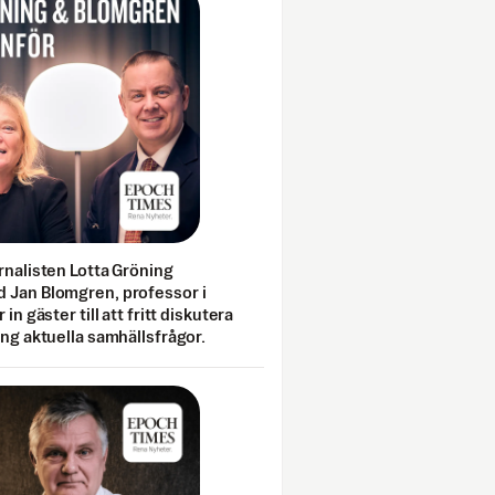
rnalisten Lotta Gröning
 Jan Blomgren, professor i
 in gäster till att fritt diskutera
ing aktuella samhällsfrågor.