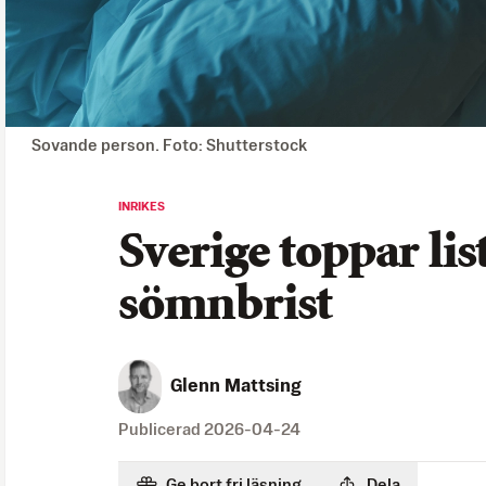
Sovande person. Foto: Shutterstock
INRIKES
Sverige toppar lis
sömnbrist
Glenn Mattsing
Publicerad
2026-04-24
Ge bort fri läsning
Dela