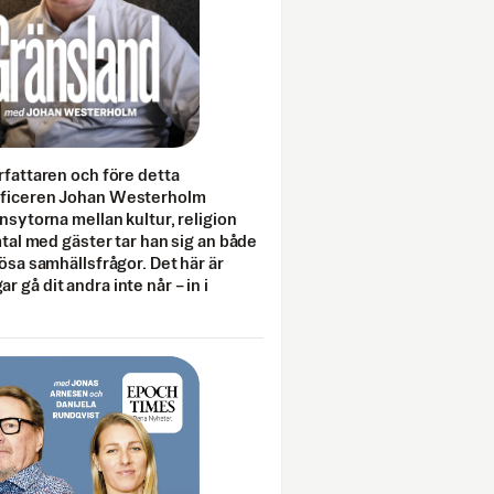
rfattaren och före detta
fficeren Johan Westerholm
onsytorna mellan kultur, religion
amtal med gäster tar han sig an både
lösa samhällsfrågor. Det här är
 gå dit andra inte når – in i