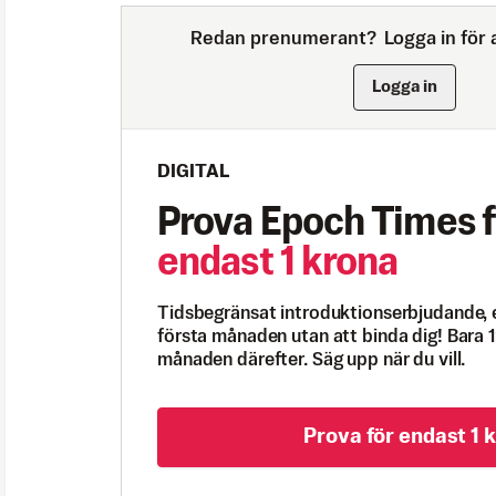
Redan prenumerant?
Logga in för a
Logga in
DIGITAL
Prova Epoch Times f
endast 1 krona
Tidsbegränsat introduktionserbjudande, 
första månaden utan att binda dig! Bara 1
månaden därefter. Säg upp när du vill.
Prova för endast 1 k