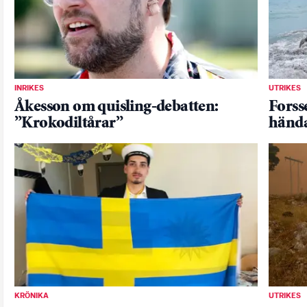
INRIKES
UTRIKES
Åkesson om quisling-debatten:
Forsse
”Krokodiltårar”
hända
KRÖNIKA
UTRIKES