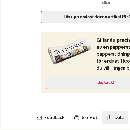
Eller
Lås upp endast denna artikel för 
Gillar du preci
av en pappers
papperstidning
för endast 1 kr
du vill – ingen 
Ja, tack!
Feedback
Skriv ut
Dela