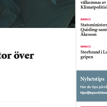
välkomnas av
Klimatpolitis
INRIKES
Statsministe
Quisling-sam
Åkesson
INRIKES
Storbrand i L
tor över
gripen
Nyhetstips
Har du tips på nå
es.semithcope@