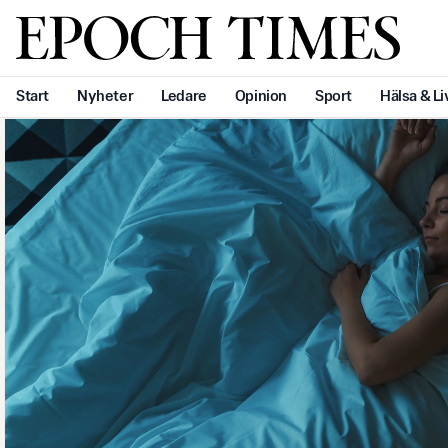
Svenska Epoch Times
Start
Nyheter
Ledare
Opinion
Sport
Hälsa & Li