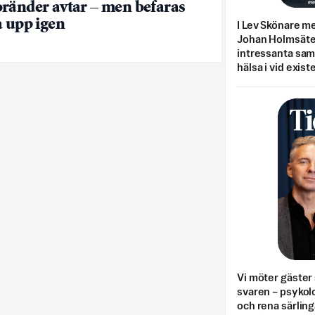
ränder avtar – men befaras
a upp igen
I Lev Skönare m
Johan Holmsäter
intressanta sa
hälsa i vid exist
Vi möter gäster 
svaren – psykolo
och rena särling