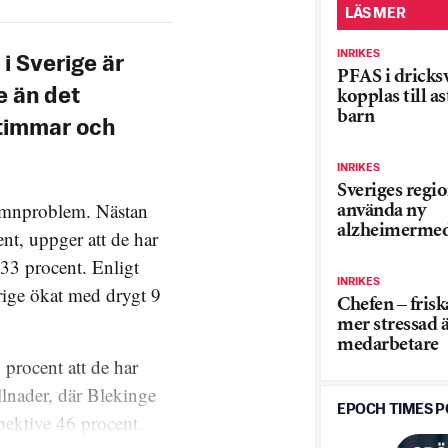
LÄS MER
INRIKES
i Sverige är
PFAS i dricks
e än det
kopplas till a
barn
timmar och
INRIKES
Sveriges regi
sömnproblem. Nästan
använda ny
alzheimermed
nt, uppger att de har
33 procent. Enligt
INRIKES
ige ökat med drygt 9
Chefen – fris
mer stressad 
medarbetare
procent att de har
lnader, där Blekinge
EPOCH TIMES 
pektive 46 procent.