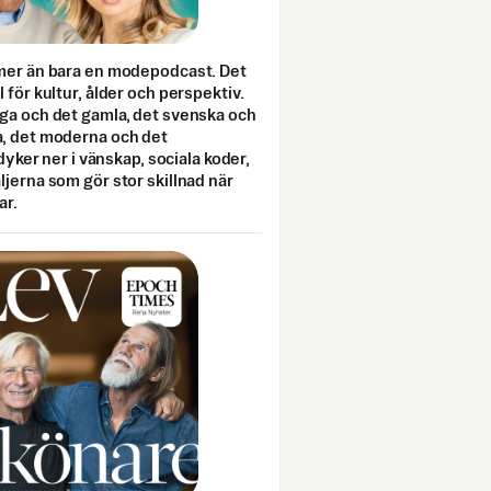
mer än bara en modepodcast. Det
 för kultur, ålder och perspektiv.
ga och det gamla, det svenska och
, det moderna och det
 dyker ner i vänskap, sociala koder,
jerna som gör stor skillnad när
ar.