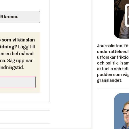
19 kronor.
s som vi känslan
Journalisten, fö
tidning?
Lägg till
underrättelseo
en en hel månad
utforskar frikti
ona. Säg upp när
och politik. I s
bindningstid.
aktuella och tid
podden som vågar
gränslandet.