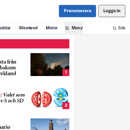
Prenumerera
Logga in
oddar
Weekend
Motor
Meny
Sök
ta från
k bakom
1
rekland
g
:
Valet som
v S och SD
2
nario