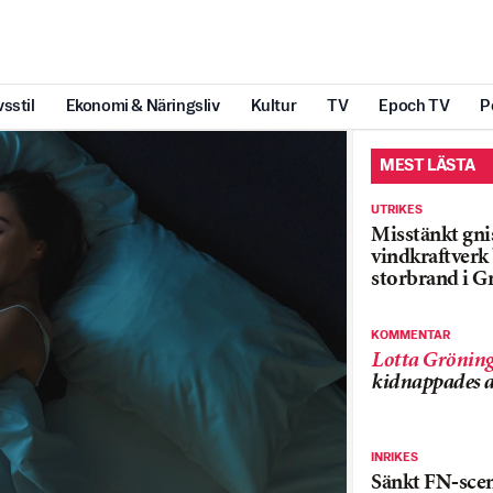
vsstil
Ekonomi & Näringsliv
Kultur
TV
Epoch TV
P
MEST LÄSTA
UTRIKES
Misstänkt gnis
vindkraftver
storbrand i G
KOMMENTAR
Lotta Grönin
kidnappades a
INRIKES
Sänkt FN-sce