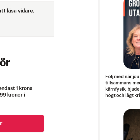
tt läsa vidare.
ör
Följ med när jou
tillsammans med
endast 1 krona
kärnfysik, bjuder
99 kronor i
högt och lågt kr
r