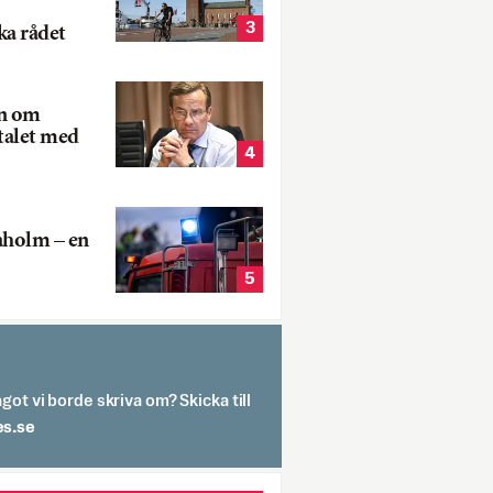
3
ka rådet
rn om
talet med
4
aholm – en
5
got vi borde skriva om? Skicka till
spit