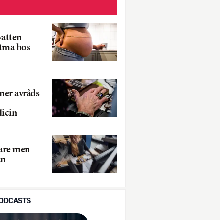
vatten
stma hos
oner avråds
icin
kare men
än
PODCASTS