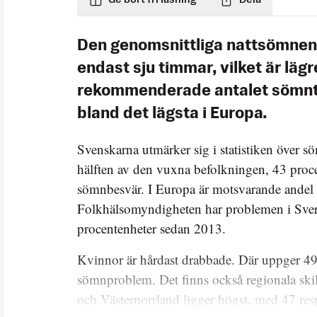
Den genomsnittliga nattsömnen 
endast sju timmar, vilket är lägr
rekommenderade antalet sömn
bland det lägsta i Europa.
Svenskarna utmärker sig i statistiken över 
hälften av den vuxna befolkningen, 43 proce
sömnbesvär. I Europa är motsvarande andel 
Folkhälsomyndigheten har problemen i Sver
procentenheter sedan 2013.
Kvinnor är hårdast drabbade. Där uppger 49 
sömnproblem. Det finns också regionala skil
och Västernorrland ligger högst, med 47 res