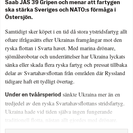
Saab JAS 39 Gripen och menar att fartygen
ska stärka Sveriges och NATO:s förmåga i
Östersjön.
Samtidigt sker köpet i en tid då stora ytstridsfartyg allt
oftare ifrågasätts efter Ukrainas framgångar mot den
ryska flottan i Svarta havet. Med marina drönare,
sjömålsrobotar och underrättelser har Ukraina lyckats
sänka eller skada flera ryska fartyg och pressat tillbaka
delar av Svartahavsflottan från områden där Ryssland
tidigare haft ett tydligt övertag.
sänkte Ukraina mer än en
Under en tvåårsperiod
tredjedel av den ryska Svartahavsflottans stridsfartyg.
Ukraina hade vid tiden själva ingen fungerande
traditionell flotta, nästan allt gjordes med drönare.