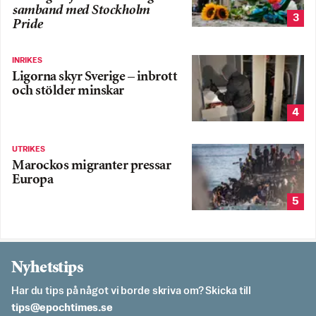
samband med Stockholm
3
Pride
INRIKES
Ligorna skyr Sverige – inbrott
och stölder minskar
4
UTRIKES
Marockos migranter pressar
Europa
5
Nyhetstips
Har du tips på något vi borde skriva om? Skicka till
es.semithcope@spit