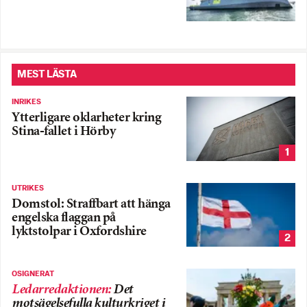
MEST LÄSTA
INRIKES
Ytterligare oklarheter kring
Stina-fallet i Hörby
1
UTRIKES
Domstol: Straffbart att hänga
engelska flaggan på
lyktstolpar i Oxfordshire
2
OSIGNERAT
Ledarredaktionen
:
Det
motsägelsefulla kulturkriget i