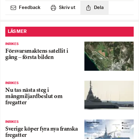
Feedback
Skriv ut
Dela
LÄS MER
INRIKES
Försvarsmaktens satellit i
gång – första bilden
INRIKES
Nu tas nästa steg i
mångmiljardbeslut om
fregatter
INRIKES
Sverige köper fyra nya franska
fregatter