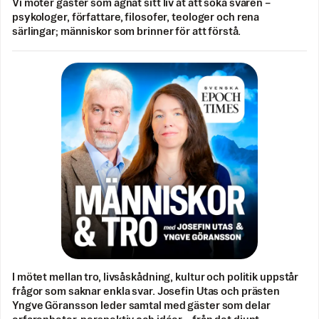
Vi möter gäster som ägnat sitt liv åt att söka svaren –
psykologer, författare, filosofer, teologer och rena
särlingar; människor som brinner för att förstå.
I mötet mellan tro, livsåskådning, kultur och politik uppstår
frågor som saknar enkla svar. Josefin Utas och prästen
Yngve Göransson leder samtal med gäster som delar