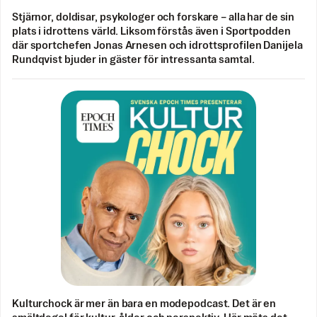
Stjärnor, doldisar, psykologer och forskare – alla har de sin
plats i idrottens värld. Liksom förstås även i Sportpodden
där sportchefen Jonas Arnesen och idrottsprofilen Danijela
Rundqvist bjuder in gäster för intressanta samtal.
Kulturchock är mer än bara en modepodcast. Det är en