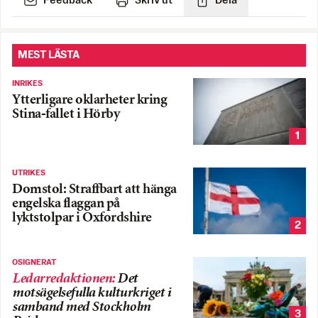
Feedback
Skriv ut
Dela
MEST LÄSTA
INRIKES
Ytterligare oklarheter kring
Stina-fallet i Hörby
1
UTRIKES
Domstol: Straffbart att hänga
engelska flaggan på
lyktstolpar i Oxfordshire
2
OSIGNERAT
Ledarredaktionen
:
Det
motsägelsefulla kulturkriget i
samband med Stockholm
3