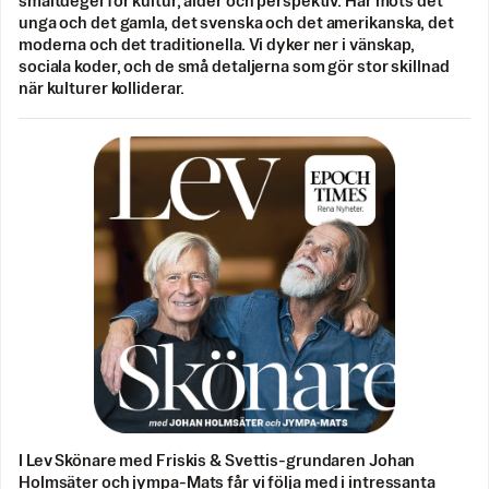
smältdegel för kultur, ålder och perspektiv. Här möts det
unga och det gamla, det svenska och det amerikanska, det
moderna och det traditionella. Vi dyker ner i vänskap,
sociala koder, och de små detaljerna som gör stor skillnad
när kulturer kolliderar.
I Lev Skönare med Friskis & Svettis-grundaren Johan
Holmsäter och jympa-Mats får vi följa med i intressanta