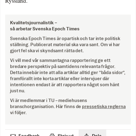
Ryssland.
Kvalitetsjournalistik –
så arbetar Svenska Epoch Times
Svenska Epoch Times är opartisk och tar inte politisk
ställning. Publicerat material ska vara sant. Om vi har
gjort fel ska vi skyndsamt rätta det.
Vi vill med vår sammantagna rapportering ge ett
bredare perspektiv på samtidens relevanta frågor.
Detta innebär inte att alla artiklar alltid ger ”båda sidor”,
framförallt inte korta artiklar eller intervjuer där
intentionen endast är att rapportera något som hänt
just nu.
Vi är medlemmar i TU – mediehusens
branschorganisation. Här finns de
pressetiska reglerna
vi följer.