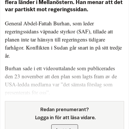
flera länder i Mellanöstern. Han menar att det
var partiskt mot regeringssidan.
General Abdel-Fattah Burhan, som leder
regeringssidans väpnade styrkor (SAF), tillade att
planen inte tar hänsyn till regeringens tidigare
farhågor. Konflikten i Sudan går snart in på sitt tredje
år.
Burhan sade i ett videouttalande som publicerades
den 23 november att den plan som lagts fram av de
USA-ledda medlarna var ”det sämsta förslag som
presenterats för oss”.
Redan prenumerant?
Logga in för att läsa vidare.