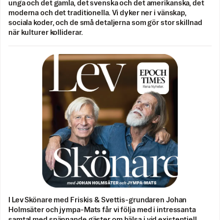
unga och det gamla, det svenska och det amerikanska, det
moderna och det traditionella. Vi dyker ner i vänskap,
sociala koder, och de små detaljerna som gör stor skillnad
när kulturer kolliderar.
I Lev Skönare med Friskis & Svettis-grundaren Johan
Holmsäter och jympa-Mats får vi följa med i intressanta
samtal med spännande gäster om hälsa i vid existentiell