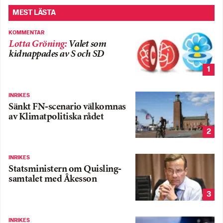
MEST LÄSTA
KOMMENTAR
Lotta Gröning
:
Valet som
kidnappades av S och SD
1
INRIKES
Sänkt FN-scenario välkomnas
av Klimatpolitiska rådet
2
INRIKES
Statsministern om Quisling-
samtalet med Åkesson
3
INRIKES