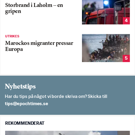
Storbrand i Laholm – en
gripen
4
UTRIKES
Marockos migranter pressar
Europa
5
Nyhetstips
Har du tips på något vi borde skriva om? Skicka till
es.semithcope@spit
REKOMMENDERAT