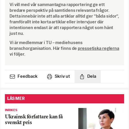
Vi vill med vår sammantagna rapportering ge ett
bredare perspektiv på samtidens relevanta frågor.
Detta innebär inte att alla artiklar alltid ger ”båda sidor”,
framförallt inte korta artiklar eller intervjuer där
intentionen endast är att rapportera något som hänt
just nu.
Vi är medlemmar i TU – mediehusens
branschorganisation. Här finns de
pressetiska reglerna
vi följer.
Feedback
Skriv ut
Dela
LÄS MER
INRIKES
Ukrainsk författare kan få
svenskt pris