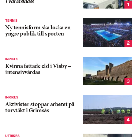
i världsklass
1
TENNIS
Ny tennisform ska locka en
yngre publik till sporten
2
INRIKES
Kvinna fattade eld i Visby –
intensivvårdas
3
INRIKES
Aktivister stoppar arbetet på
torvtäkt i Grimsås
4
UTRIKES