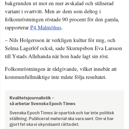
bakgrunden ut mot en mer avskalad och stiliserad
variant i svartvitt. Men av dem som deltog i
folkomröstningen röstade 90 procent för den gamla,
rapporterar
P4 Malmöhus
.
– Nils Holgersson är verkligen kultur för mig, och
Selma Lagerlöf också, sade Skurupsbon Eva Larsson
till Ystads Allehanda när hon hade lagt sin röst.
Folkomröstningen är rådgivande, vilket innebär att
kommunfullmäktige inte måste följa resultatet.
Kvalitetsjournalistik –
så arbetar Svenska Epoch Times
Svenska Epoch Times är opartisk och tar inte politisk
ställning. Publicerat material ska vara sant. Om vi har
gjort fel ska vi skyndsamt rätta det.