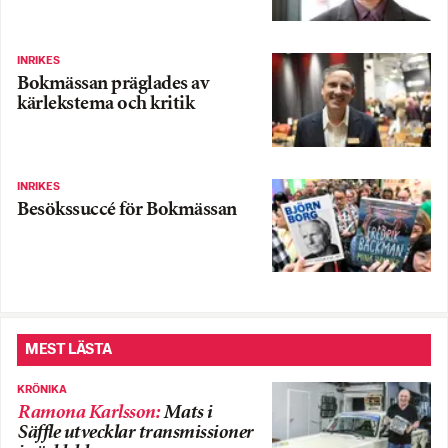
INRIKES
Bokmässan präglades av
kärlekstema och kritik
INRIKES
Besökssuccé för Bokmässan
MEST LÄSTA
KRÖNIKA
Ramona Karlsson
:
Mats i
Säffle utvecklar transmissioner