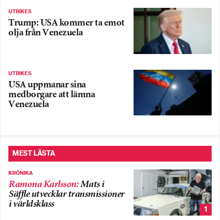
UTRIKES
Trump: USA kommer ta emot
olja från Venezuela
UTRIKES
USA uppmanar sina
medborgare att lämna
Venezuela
MEST LÄSTA
KRÖNIKA
Ramona Karlsson
:
Mats i
Säffle utvecklar transmissioner
i världsklass
1