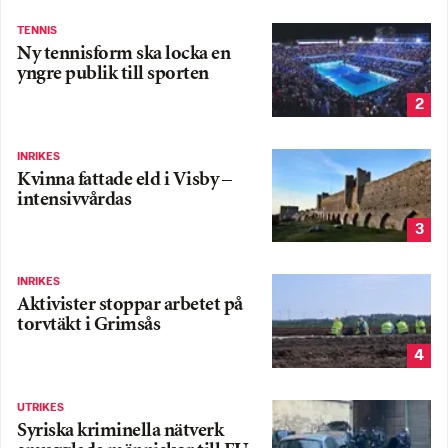
TENNIS
Ny tennisform ska locka en
yngre publik till sporten
2
INRIKES
Kvinna fattade eld i Visby –
intensivvårdas
3
INRIKES
Aktivister stoppar arbetet på
torvtäkt i Grimsås
4
UTRIKES
Syriska kriminella nätverk