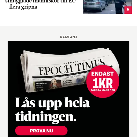
smugglade människor till EU
– flera gripna
5
KAMPANJ