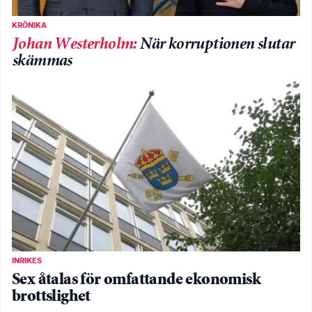
KRÖNIKA
Johan Westerholm
:
När korruptionen slutar
skämmas
INRIKES
Sex åtalas för omfattande ekonomisk
brottslighet