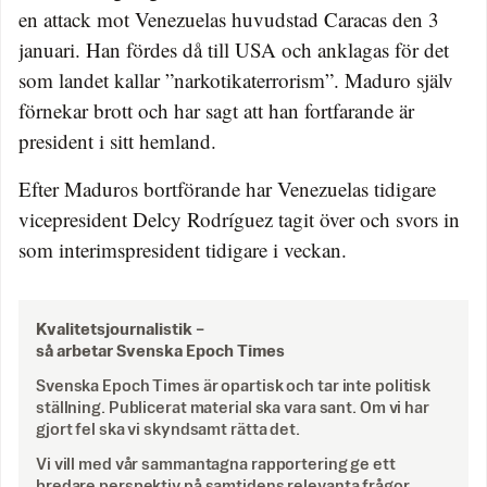
en attack mot Venezuelas huvudstad Caracas den 3
januari. Han fördes då till USA och anklagas för det
som landet kallar ”narkotikaterrorism”. Maduro själv
förnekar brott och har sagt att han fortfarande är
president i sitt hemland.
Efter Maduros bortförande har Venezuelas tidigare
vicepresident Delcy Rodríguez tagit över och svors in
som interimspresident tidigare i veckan.
Kvalitetsjournalistik –
så arbetar Svenska Epoch Times
Svenska Epoch Times är opartisk och tar inte politisk
ställning. Publicerat material ska vara sant. Om vi har
gjort fel ska vi skyndsamt rätta det.
Vi vill med vår sammantagna rapportering ge ett
bredare perspektiv på samtidens relevanta frågor.