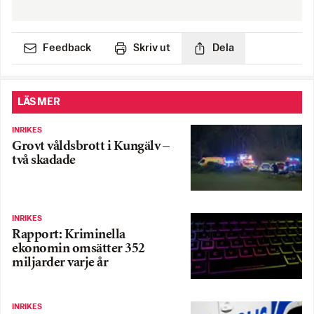
Feedback
Skriv ut
Dela
LÄS MER
INRIKES
Grovt våldsbrott i Kungälv –
två skadade
INRIKES
Rapport: Kriminella
ekonomin omsätter 352
miljarder varje år
INRIKES