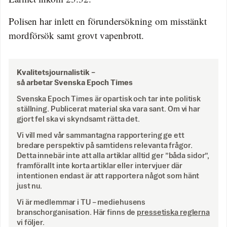
Polisen har inlett en förundersökning om misstänkt
mordförsök samt grovt vapenbrott.
Kvalitetsjournalistik –
så arbetar Svenska Epoch Times
Svenska Epoch Times är opartisk och tar inte politisk
ställning. Publicerat material ska vara sant. Om vi har
gjort fel ska vi skyndsamt rätta det.
Vi vill med vår sammantagna rapportering ge ett
bredare perspektiv på samtidens relevanta frågor.
Detta innebär inte att alla artiklar alltid ger ”båda sidor”,
framförallt inte korta artiklar eller intervjuer där
intentionen endast är att rapportera något som hänt
just nu.
Vi är medlemmar i TU – mediehusens
branschorganisation. Här finns de
pressetiska reglerna
vi följer.