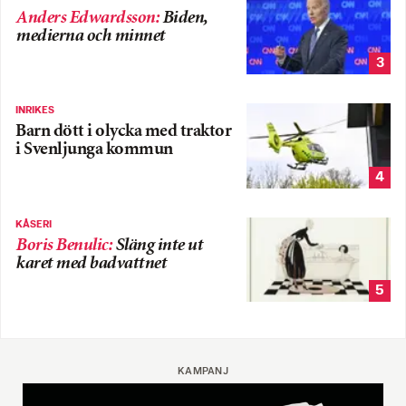
Anders Edwardsson
:
Biden,
medierna och minnet
3
INRIKES
Barn dött i olycka med traktor
i Svenljunga kommun
4
KÅSERI
Boris Benulic
:
Släng inte ut
karet med badvattnet
5
KAMPANJ