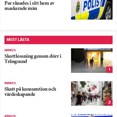
Par rånades i sitt hem av
maskerade män
MEST LÄSTA
INRIKES
Skottlossning genom dörr i
Trångsund
1
INRIKES
Skatt på konsumtion och
värdeskapande
2
ANALYS