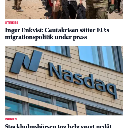
UTRIKES
Inger Enkvist: Ceutakrisen sätter EU:s
migrationspolitik under press
INRIKES
Stockholmsbörsen tog helg svagt nedåt