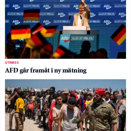
UTRIKES
AFD går framåt i ny mätning