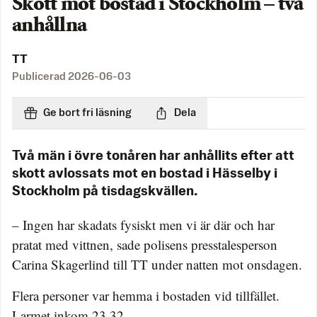
Skott mot bostad i Stockholm – två
anhållna
TT
Publicerad
2026-06-03
Ge bort fri läsning
Dela
Två män i övre tonåren har anhållits efter att
skott avlossats mot en bostad i Hässelby i
Stockholm på tisdagskvällen.
– Ingen har skadats fysiskt men vi är där och har
pratat med vittnen, sade polisens presstalesperson
Carina Skagerlind till TT under natten mot onsdagen.
Flera personer var hemma i bostaden vid tillfället.
Larmet inkom 23.32.