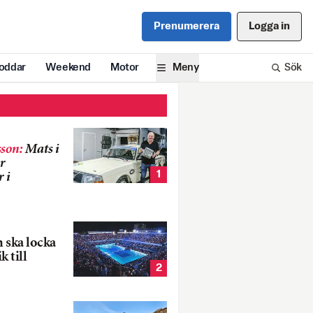
Prenumerera
Logga in
oddar
Weekend
Motor
Meny
Sök
son
:
Mats i
r
1
 i
 ska locka
k till
2