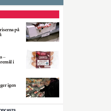
riserna på
å
s –
remål i
iger igen
PODCASTS