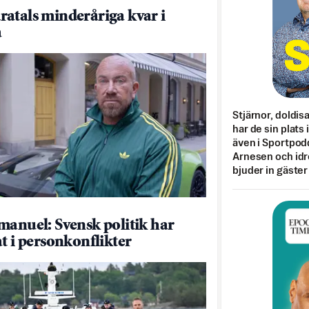
atals minderåriga kvar i
a
Stjärnor, doldis
har de sin plats 
även i Sportpod
Arnesen och idr
bjuder in gäster
manuel: Svensk politik har
at i personkonflikter