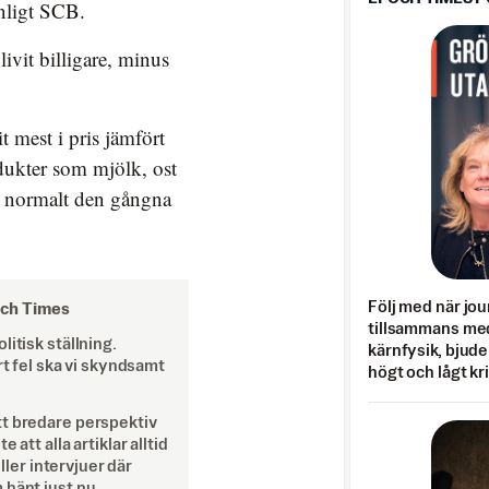
enligt SCB.
ivit billigare, minus
t mest i pris jämfört
dukter som mjölk, ost
a normalt den gångna
Följ med när jou
och Times
tillsammans med
itisk ställning.
kärnfysik, bjuder
rt fel ska vi skyndsamt
högt och lågt kr
tt bredare perspektiv
att alla artiklar alltid
eller intervjuer där
 hänt just nu.