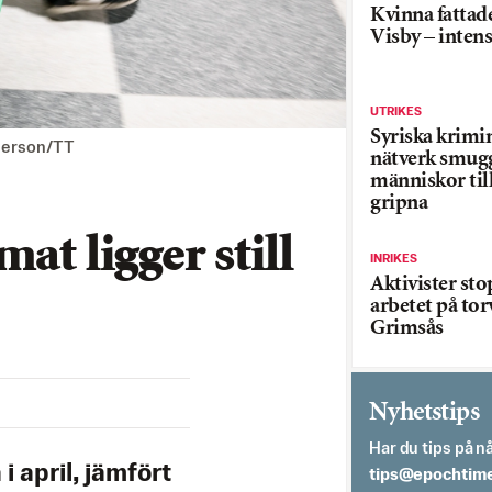
Kvinna fattade
Visby – inten
UTRIKES
Syriska krimi
nderson/TT
nätverk smug
människor till
gripna
at ligger still
INRIKES
Aktivister st
arbetet på tor
Grimsås
Nyhetstips
Har du tips på nå
 i april, jämfört
es.semithcope@