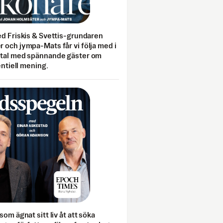
ed Friskis & Svettis-grundaren
 och jympa-Mats får vi följa med i
mtal med spännande gäster om
entiell mening.
som ägnat sitt liv åt att söka