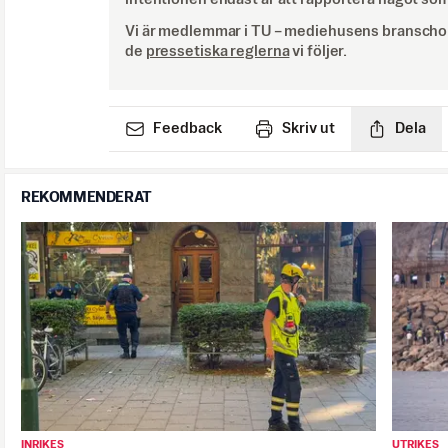
Vi är medlemmar i TU – mediehusens branschor
de
pressetiska reglerna
vi följer.
Feedback
Skriv ut
Dela
REKOMMENDERAT
INRIKES
UTRIKES