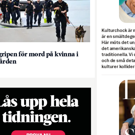
Kulturchock är 
är en smältdegel
Här möts det un
det amerikanska
ripen för mord på kvinna i
traditionella. Vi
ården
och de små detal
kulturer kollider