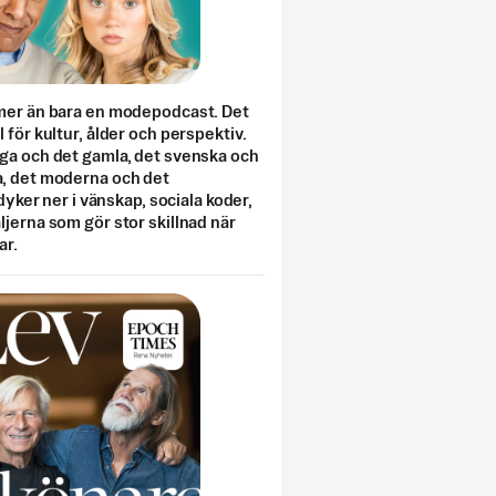
mer än bara en modepodcast. Det
 för kultur, ålder och perspektiv.
ga och det gamla, det svenska och
, det moderna och det
 dyker ner i vänskap, sociala koder,
jerna som gör stor skillnad när
ar.