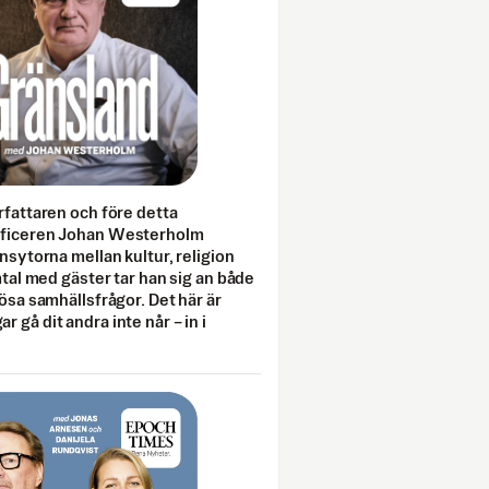
rfattaren och före detta
fficeren Johan Westerholm
onsytorna mellan kultur, religion
amtal med gäster tar han sig an både
lösa samhällsfrågor. Det här är
 gå dit andra inte når – in i