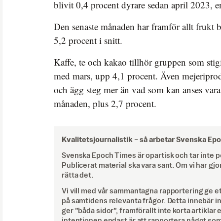
blivit 0,4 procent dyrare sedan april 2023, 
Den senaste månaden har framför allt frukt bl
5,2 procent i snitt.
Kaffe, te och kakao tillhör gruppen som stigi
med mars, upp 4,1 procent. Även mejeripro
och ägg steg mer än vad som kan anses var
månaden, plus 2,7 procent.
Kvalitetsjournalistik –
så arbetar Svenska Ep
Svenska Epoch Times är opartisk och tar inte pol
Publicerat material ska vara sant. Om vi har gjo
rätta det.
Vi vill med vår sammantagna rapportering ge e
på samtidens relevanta frågor. Detta innebär inte 
ger ”båda sidor”, framförallt inte korta artiklar 
intentionen endast är att rapportera något som