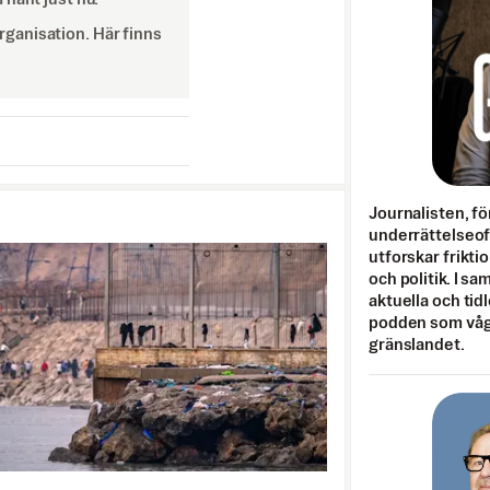
ganisation. Här finns
Journalisten, fö
underrättelseo
utforskar frikti
och politik. I s
aktuella och tid
podden som vågar
gränslandet.