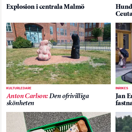
Explosion i centrala Malmö
Hundr
Ceut
KULTURLEDARE
INRIKES
Anton Carlson
:
Den ofrivilliga
Jan E
skönheten
fastn