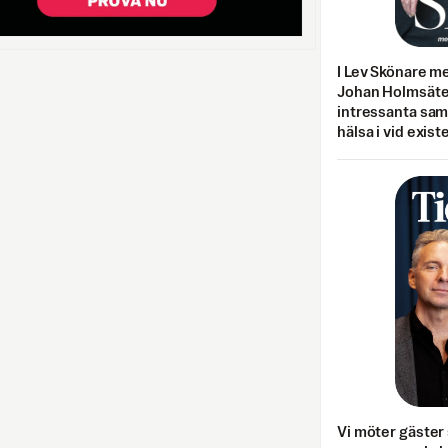
I Lev Skönare m
Johan Holmsäter
intressanta sa
hälsa i vid exist
Vi möter gäster 