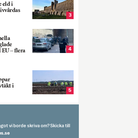
 eld i
sivvårdas
3
nella
glade
4
 EU – flera
oppar
vtäkt i
5
got vi borde skriva om? Skicka till
spit