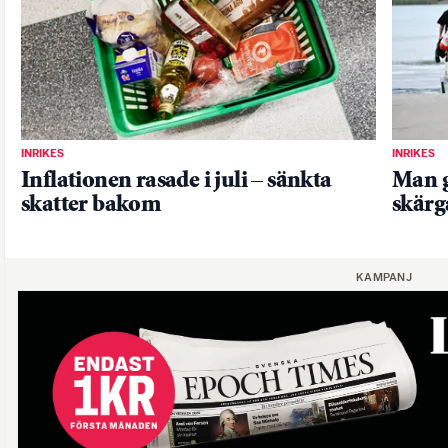
INRIKES
INRIKES
Inflationen rasade i juli – sänkta
Man g
skatter bakom
skärg
KAMPANJ