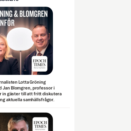
rnalisten Lotta Gröning
 Jan Blomgren, professor i
 in gäster till att fritt diskutera
ing aktuella samhällsfrågor.