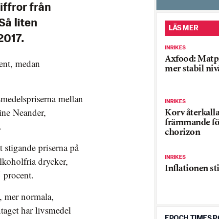
ffror från
Så liten
LÄS MER
2017.
INRIKES
Axfood: Matp
cent, medan
mer stabil niv
ivsmedelspriserna mellan
INRIKES
ine Neander,
Korv återkalla
främmande fö
.
chorizon
t stigande priserna på
INRIKES
lkoholfria drycker,
Inflationen st
5 procent.
e, mer normala,
taget har livsmedel
EPOCH TIMES 