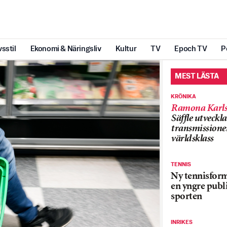
vsstil
Ekonomi & Näringsliv
Kultur
TV
Epoch TV
P
MEST LÄSTA
KRÖNIKA
Ramona Karls
Säffle utveckla
transmissioner
världsklass
TENNIS
Ny tennisform
en yngre publi
sporten
INRIKES