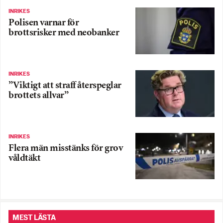
INRIKES
Polisen varnar för
brottsrisker med neobanker
INRIKES
”Viktigt att straff återspeglar
brottets allvar”
INRIKES
Flera män misstänks för grov
våldtäkt
MEST LÄSTA