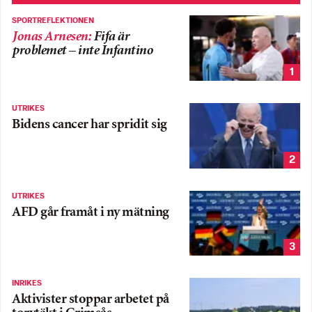
SPORTREFLEKTIONEN
Jonas Arnesen
:
Fifa är
problemet – inte Infantino
1
UTRIKES
Bidens cancer har spridit sig
2
UTRIKES
AFD går framåt i ny mätning
3
INRIKES
Aktivister stoppar arbetet på