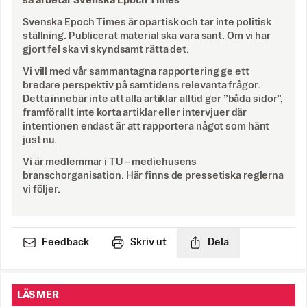
så arbetar Svenska Epoch Times
Svenska Epoch Times är opartisk och tar inte politisk
ställning. Publicerat material ska vara sant. Om vi har
gjort fel ska vi skyndsamt rätta det.
Vi vill med vår sammantagna rapportering ge ett
bredare perspektiv på samtidens relevanta frågor.
Detta innebär inte att alla artiklar alltid ger ”båda sidor”,
framförallt inte korta artiklar eller intervjuer där
intentionen endast är att rapportera något som hänt
just nu.
Vi är medlemmar i TU – mediehusens
branschorganisation. Här finns de
pressetiska reglerna
vi följer.
Feedback
Skriv ut
Dela
LÄS MER