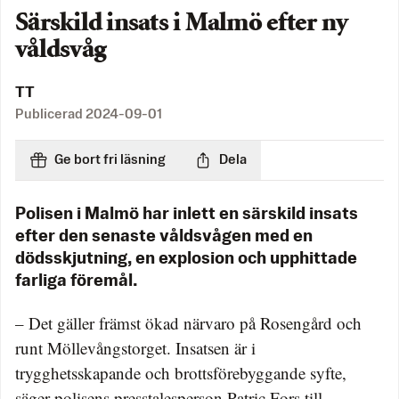
Särskild insats i Malmö efter ny
våldsvåg
TT
Publicerad
2024-09-01
Ge bort fri läsning
Dela
Polisen i Malmö har inlett en särskild insats
efter den senaste våldsvågen med en
dödsskjutning, en explosion och upphittade
farliga föremål.
– Det gäller främst ökad närvaro på Rosengård och
runt Möllevångstorget. Insatsen är i
trygghetsskapande och brottsförebyggande syfte,
säger polisens presstalesperson Patric Fors till