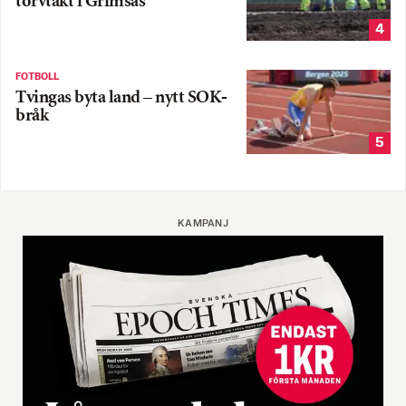
torvtäkt i Grimsås
4
FOTBOLL
Tvingas byta land – nytt SOK-
bråk
5
KAMPANJ