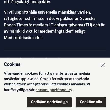
ett långsiktigt perspektiv.
Vi vill upprätthålla universella mänskliga värden,
rättigheter och friheter i det vi publicerar. Svenska
Epoch Times är medlem i Tidningsutgivarna (TU) och är
av ”särskild vikt för mediemångfalden” enligt
Mediestödsnämnden.
Cookies
Vi använder cookies för att garantera bästa möjliga
© Svenska Epoch Times AB
2026
användarupplevelse. Om du fortsätter att använda
webbplatsen accepterar du att cookies används. Vi
har förtydligat vår
personuppgiftspolicy
.
Godkänn nödvändiga
Godkänn alla
Start
Innehåll
Podd
Senaste
Logga in