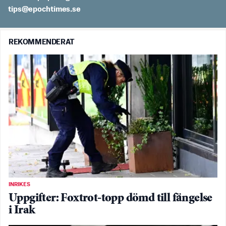
es.semithcope@spit
REKOMMENDERAT
INRIKES
Uppgifter: Foxtrot-topp dömd till fängelse
i Irak