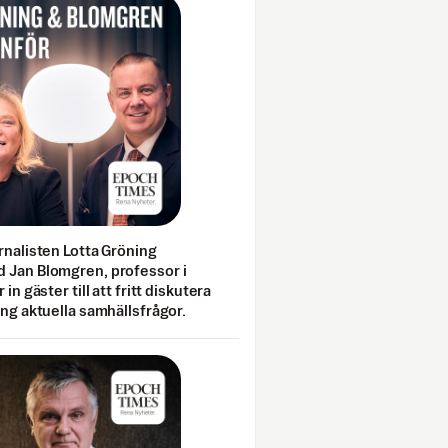
rnalisten Lotta Gröning
 Jan Blomgren, professor i
 in gäster till att fritt diskutera
ing aktuella samhällsfrågor.