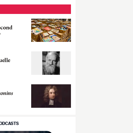
econd
p
uelle
ronins
PODCASTS