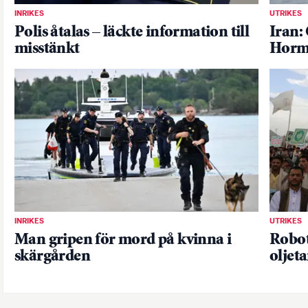
INRIKES
UTRIKES
Polis åtalas – läckte information till
Iran:
misstänkt
Horm
INRIKES
UTRIKES
Man gripen för mord på kvinna i
Robot
skärgården
oljet