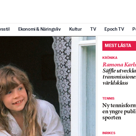
vsstil
Ekonomi & Näringsliv
Kultur
TV
Epoch TV
P
MEST LÄSTA
KRÖNIKA
Ramona Karls
Säffle utveckla
transmissioner
världsklass
TENNIS
Ny tennisform
en yngre publi
sporten
INRIKES