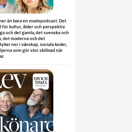
mer än bara en modepodcast. Det
 för kultur, ålder och perspektiv.
ga och det gamla, det svenska och
, det moderna och det
 dyker ner i vänskap, sociala koder,
jerna som gör stor skillnad när
ar.