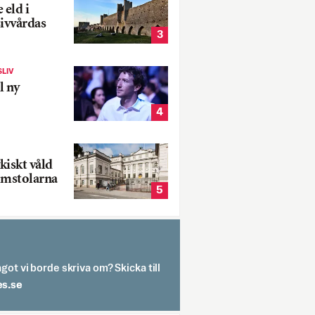
 eld i
sivvårdas
3
SLIV
l ny
4
kiskt våld
omstolarna
5
got vi borde skriva om? Skicka till
spit