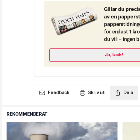
Gillar du preci
av en pappers
papperstidning
för endast 1 kr
du vill – ingen 
Ja, tack!
Feedback
Skriv ut
Dela
REKOMMENDERAT