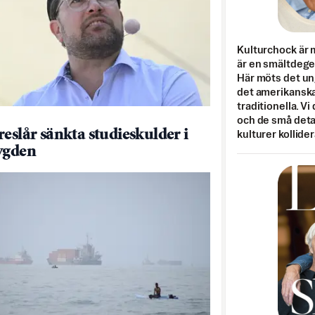
Kulturchock är 
är en smältdegel
Här möts det un
det amerikanska
traditionella. Vi
och de små detal
reslår sänkta studieskulder i
kulturer kollider
ygden