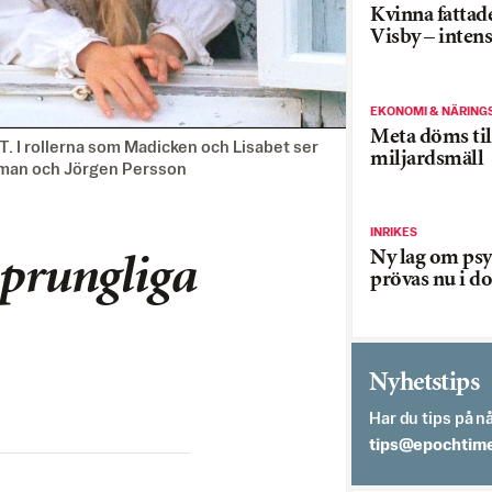
Kvinna fattade
Visby – inten
EKONOMI & NÄRING
Meta döms til
T. I rollerna som Madicken och Lisabet ser
miljardsmäll
affman och Jörgen Persson
INRIKES
Ny lag om psy
sprungliga
prövas nu i d
Nyhetstips
Har du tips på nå
es.semithcope@