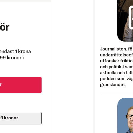
ör
Journalisten, fö
endast 1 krona
underrättelseo
99 kronor i
utforskar frikti
och politik. I s
aktuella och tid
podden som vågar
r
gränslandet.
19 kronor.