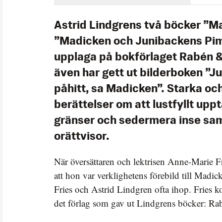
Astrid Lindgrens två böcker ”M
”Madicken och Junibackens Pims
upplaga på bokförlaget Rabén &
även har gett ut bilderboken ”Jul
påhitt, sa Madicken”. Starka oc
berättelser om att lustfyllt upp
gränser och sedermera inse sam
orättvisor.
När översättaren och lektrisen Anne-Marie Fr
att hon var verklighetens förebild till Madi
Fries och Astrid Lindgren ofta ihop. Fries k
det förlag som gav ut Lindgrens böcker: Ra