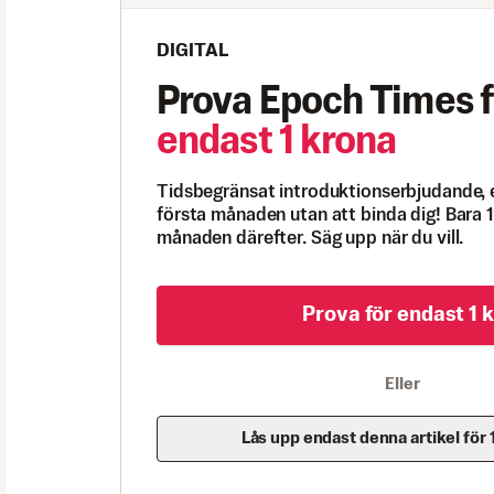
DIGITAL
Prova Epoch Times f
endast 1 krona
Tidsbegränsat introduktionserbjudande, 
första månaden utan att binda dig! Bara 1
månaden därefter. Säg upp när du vill.
Prova för endast 1 k
Eller
Lås upp endast denna artikel för 