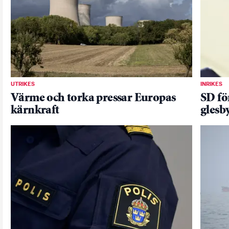
UTRIKES
INRIKES
Värme och torka pressar Europas
SD fö
kärnkraft
glesb