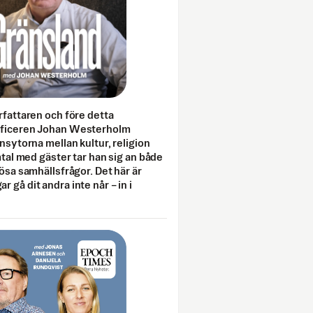
rfattaren och före detta
fficeren Johan Westerholm
onsytorna mellan kultur, religion
amtal med gäster tar han sig an både
lösa samhällsfrågor. Det här är
 gå dit andra inte når – in i