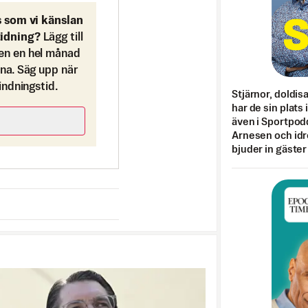
s som vi känslan
tidning?
Lägg till
en en hel månad
ona. Säg upp när
bindningstid.
Stjärnor, doldis
har de sin plats 
även i Sportpod
Arnesen och idr
bjuder in gäster