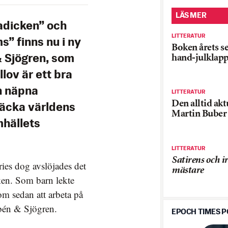
LÄS MER
adicken” och
LITTERATUR
” finns nu i ny
Boken årets s
hand-julklap
 Sjögren, som
lov är ett bra
h näpna
LITTERATUR
Den alltid akt
täcka världens
Martin Buber
hällets
LITTERATUR
Satirens och i
ies dog avslöjades det
mästare
cken. Som barn lekte
om sedan att arbeta på
bén & Sjögren.
EPOCH TIMES 