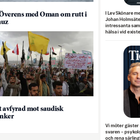
I Lev Skönare m
 Överens med Oman om rutt i
Johan Holmsäter
uz
intressanta sa
hälsa i vid exist
 avfyrad mot saudisk
anker
Vi möter gäster 
svaren – psykolo
och rena särling