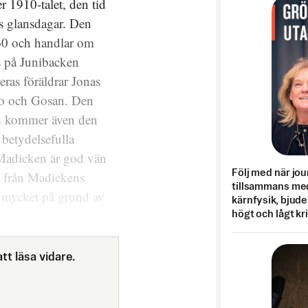
 1910-talet, den tid
s glansdagar. Den
60 och handlar om
us på Junibacken
eras föräldrar Jonas
so och Gosan. Den
nd kommer även den
 betydelsefulla
 Madicken är god vän
Följ med när jou
d från Madickens
tillsammans med
a, mycket på grund av
kärnfysik, bjuder
högt och lågt kr
tt läsa vidare.