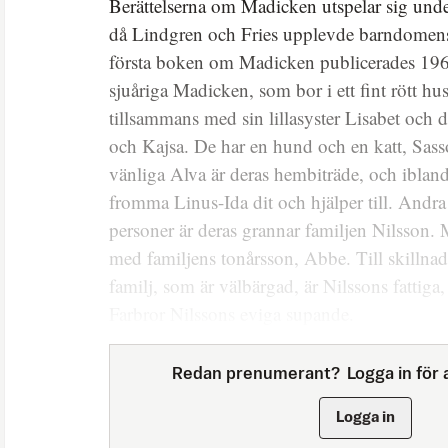
Berättelserna om Madicken utspelar sig under
då Lindgren och Fries upplevde barndomen
första boken om Madicken publicerades 19
sjuåriga Madicken, som bor i ett fint rött h
tillsammans med sin lillasyster Lisabet och d
och Kajsa. De har en hund och en katt, Sas
vänliga Alva är deras hembiträde, och ibla
fromma Linus-Ida dit och hjälper till. Andra
personer är deras grannar familjen Nilsson.
med familjens tonårsson, Abbe. Till skillna
familj, som är välbärgad, är Nilssons fattig
Farbror Nilssons eviga supande.
Redan prenumerant?
Logga in för a
Logga in