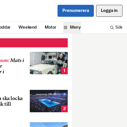
Prenumerera
Logga in
oddar
Weekend
Motor
Meny
Sök
son
:
Mats i
r
1
 i
 ska locka
k till
2