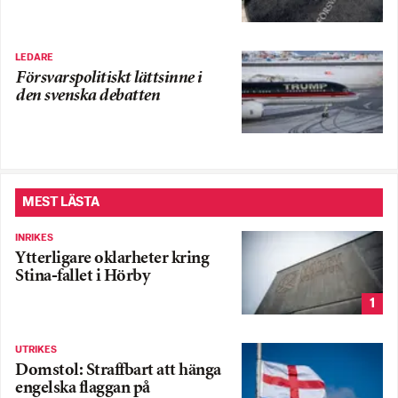
LEDARE
Försvarspolitiskt lättsinne i
den svenska debatten
MEST LÄSTA
INRIKES
Ytterligare oklarheter kring
Stina-fallet i Hörby
1
UTRIKES
Domstol: Straffbart att hänga
engelska flaggan på