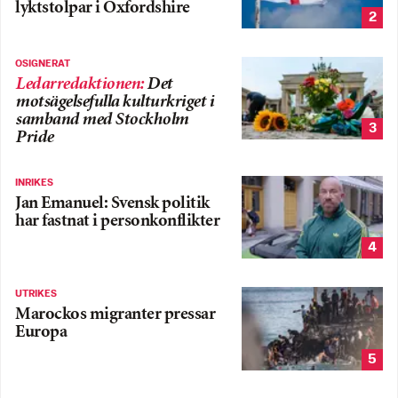
lyktstolpar i Oxfordshire
2
OSIGNERAT
Ledarredaktionen
:
Det
motsägelsefulla kulturkriget i
samband med Stockholm
3
Pride
INRIKES
Jan Emanuel: Svensk politik
har fastnat i personkonflikter
4
UTRIKES
Marockos migranter pressar
Europa
5