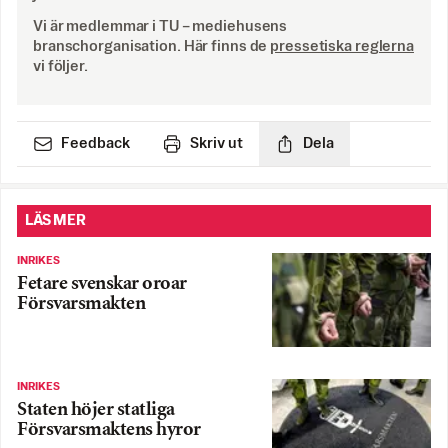
Vi är medlemmar i TU – mediehusens
branschorganisation. Här finns de
pressetiska reglerna
vi följer.
Feedback
Skriv ut
Dela
LÄS MER
INRIKES
Fetare svenskar oroar
Försvarsmakten
INRIKES
Staten höjer statliga
Försvarsmaktens hyror