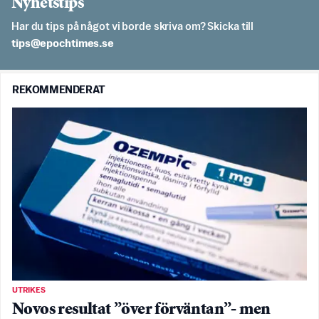
Nyhetstips
Har du tips på något vi borde skriva om? Skicka till
es.semithcope@spit
REKOMMENDERAT
UTRIKES
Novos resultat ”över förväntan”- men