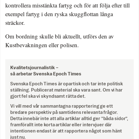
kontrollera misstänkta fartyg och för att följa efter till
exempel fartyg i den ryska skuggflottan långa
sträckor.
Om bordning skulle bli aktuellt, utförs den av
Kustbevakningen eller polisen.
Kvalitetsjournalistik –
så arbetar Svenska Epoch Times
Svenska Epoch Times är opartisk och tar inte politisk
ställning. Publicerat material ska vara sant. Om vi har
gjort fel ska vi skyndsamt rätta det.
Vi vill med vår sammantagna rapportering ge ett
bredare perspektiv på samtidens relevanta frågor.
Detta innebär inte att alla artiklar alltid ger ”båda sidor”,
framförallt inte korta artiklar eller intervjuer där
intentionen endast är att rapportera något som hänt
just nu.