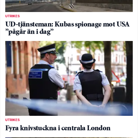
UTRIKES
UD-tjänsteman: Kubas spionage mot USA
”pågår än i dag”
UTRIKES
Fyra knivstuckna i centrala London