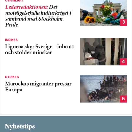
OSIGNERAT
Ledarredaktionen
:
Det
motsägelsefulla kulturkriget i
samband med Stockholm
3
Pride
INRIKES
Ligorna skyr Sverige – inbrott
och stölder minskar
4
UTRIKES
Marockos migranter pressar
Europa
5
Nyhetstips