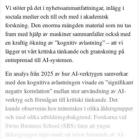
Vi stöter på det i nyhetssammanfattningar, inlägg i
sociala medier och till och med i akademisk
forskning. Den enorma mängden material som nu tas
fram med hjälp av maskiner sammanfaller också med
en kraftig ökning av ”kognitiv avlastning” – att vi
lägger ut vårt kritiska tän­kande och granskning på
entreprenad till AI-systemen.
En analys från 2025 av hur AI-verktygen samverkar
med den kognitiva avlastningen visade en ”signifikant
negativ korrelation” mellan stor användning av AI-
verktyg och förmågan till kritiskt tänkande. Det
kunde observeras hos människor i olika åldersgrupper
och med olika utbildningsbakgrund. Forskarna vid
Swiss Business School (SBS) fann att yngre
åldersgrupper uppvisade ett större beroende av AI-