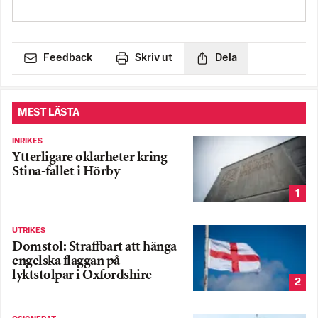
Feedback
Skriv ut
Dela
MEST LÄSTA
INRIKES
Ytterligare oklarheter kring
Stina-fallet i Hörby
1
UTRIKES
Domstol: Straffbart att hänga
engelska flaggan på
lyktstolpar i Oxfordshire
2