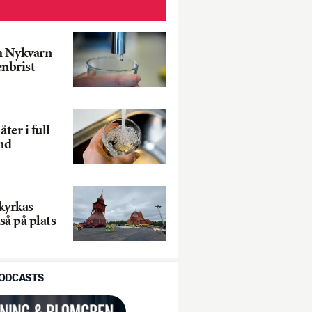
h Nykvarn
enbrist
ter i full
and
kyrkas
så på plats
PODCASTS