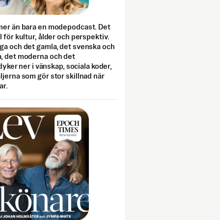
mer än bara en modepodcast. Det
 för kultur, ålder och perspektiv.
ga och det gamla, det svenska och
, det moderna och det
 dyker ner i vänskap, sociala koder,
jerna som gör stor skillnad när
ar.