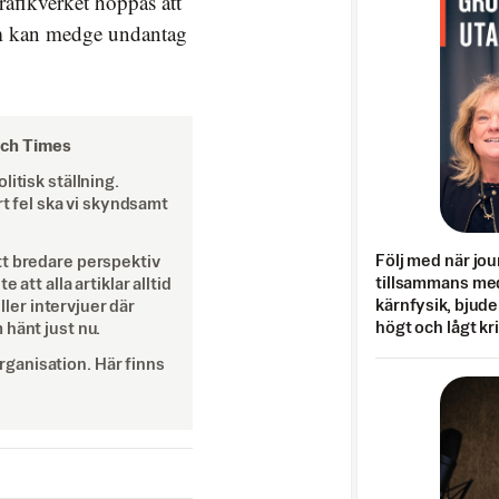
afikverket hoppas att
om kan medge undantag
och Times
itisk ställning.
rt fel ska vi skyndsamt
Följ med när jou
tt bredare perspektiv
tillsammans med
att alla artiklar alltid
kärnfysik, bjuder
eller intervjuer där
högt och lågt kr
 hänt just nu.
ganisation. Här finns