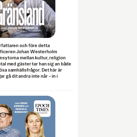
rfattaren och före detta
fficeren Johan Westerholm
onsytorna mellan kultur, religion
amtal med gäster tar han sig an både
lösa samhällsfrågor. Det här är
 gå dit andra inte når – in i