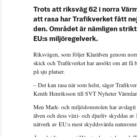
Trots att riksväg 62 i norra Vär
att rasa har Trafikverket fått nej
den. Området är nämligen strik
EU:s miljöregelverk.
Riksvägen, som följer Klarälven genom norra
skick och Trafikverket har ansökt om att få
på sju platser.
– Det kan rasa när som helst, säger Trafikver
Kenth Henriksson till SVT Nyheter Värmla
Men Mark- och miljödomstolen har avslagit
älven och dess växt- och djurliv skyddas av 
nätverk av EU:s mest skyddsvärda naturomr