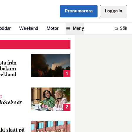
Prenumerera
Logga in
oddar
Weekend
Motor
Meny
Sök
ta från
k bakom
1
rekland
g
:
rörelse är
2
nkt skatt på