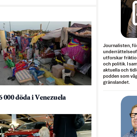
Journalisten, fö
underrättelseo
utforskar frikti
och politik. I s
aktuella och tid
podden som vågar
gränslandet.
6 000 döda i Venezuela