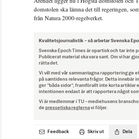
Ärendet ligger nu i Högsta domstolen och Tr
domstolen ska lämna det till regeringen, s
från Natura 2000-regelverket.
Kvalitetsjournalistik –
så arbetar Svenska Ep
Svenska Epoch Times är opartisk och tar inte pol
Publicerat material ska vara sant. Om vi har gjo
rätta det.
Vi vill med vår sammantagna rapportering ge e
på samtidens relevanta frågor. Detta innebär inte 
ger ”båda sidor”, framförallt inte korta artiklar 
intentionen endast är att rapportera något som
Vi är medlemmar i TU – mediehusens branschor
de
pressetiska reglerna
vi följer.
Feedback
Skriv ut
Dela