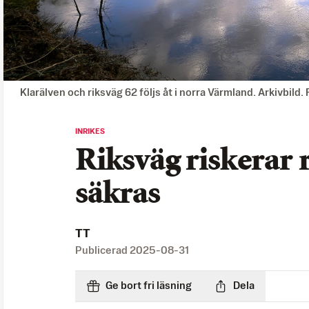
Klarälven och riksväg 62 följs åt i norra Värmland. Arkivbild
INRIKES
Riksväg riskerar r
säkras
TT
Publicerad
2025-08-31
Ge bort fri läsning
Dela