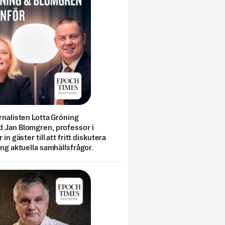
rnalisten Lotta Gröning
 Jan Blomgren, professor i
 in gäster till att fritt diskutera
ing aktuella samhällsfrågor.