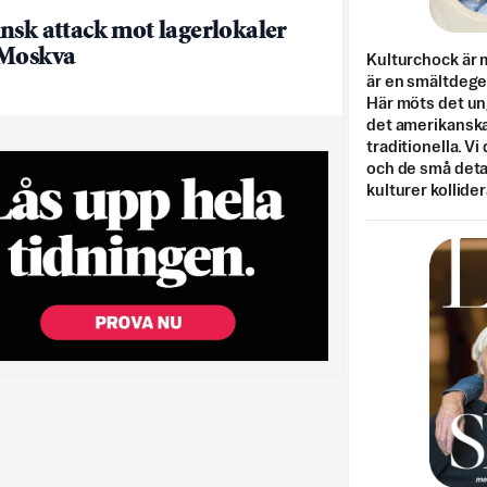
nsk attack mot lagerlokaler
 Moskva
Kulturchock är 
är en smältdegel
Här möts det un
det amerikanska
traditionella. Vi
och de små detal
kulturer kollider