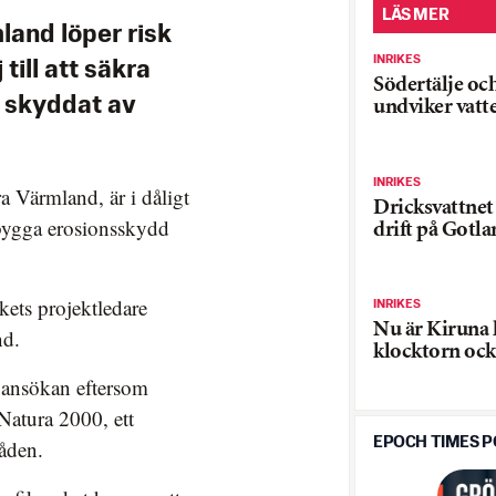
LÄS MER
mland löper risk
INRIKES
 till att säkra
Södertälje oc
t skyddat av
undviker vatt
INRIKES
 Värmland, är i dåligt
Dricksvattnet å
 bygga erosionsskydd
drift på Gotl
kets projektledare
INRIKES
Nu är Kiruna 
nd.
klocktorn ock
 ansökan eftersom
Natura 2000, ett
EPOCH TIMES 
åden.