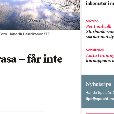
inkomster i m
KRÖNIKA
Per Lindvall
:
Storbankerna
. Foto: Janerik Henriksson/TT
saknar motsty
KOMMENTAR
Lotta Grönin
asa – får inte
kidnappades a
Nyhetstips
Har du tips på nå
es.semithcope@