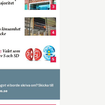
ajoritet
3
s lönsamhet
4
cke
g
:
Valet som
v S och SD
5
got vi borde skriva om? Skicka till
spit