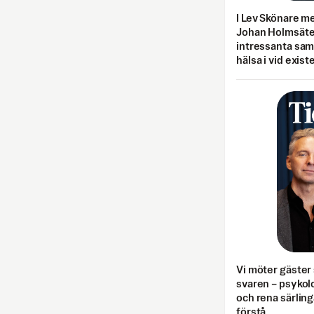
I Lev Skönare m
Johan Holmsäter
intressanta sa
hälsa i vid exist
Vi möter gäster 
svaren – psykolo
och rena särling
förstå.