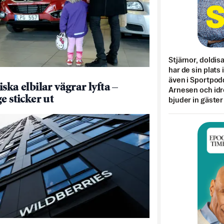
Stjärnor, doldis
har de sin plats 
även i Sportpod
ska elbilar vägrar lyfta –
Arnesen och idr
e sticker ut
bjuder in gäster