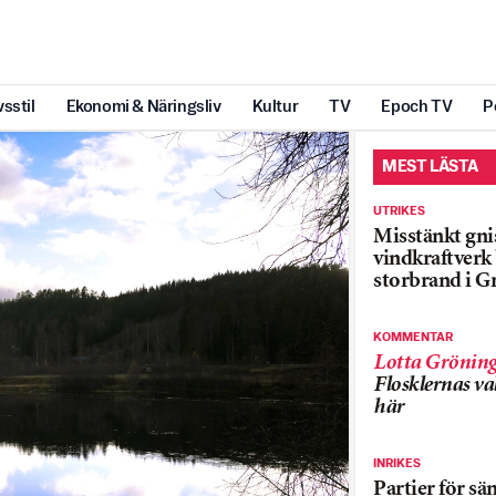
vsstil
Ekonomi & Näringsliv
Kultur
TV
Epoch TV
P
MEST LÄSTA
UTRIKES
Misstänkt gnis
vindkraftver
storbrand i G
KOMMENTAR
Lotta Grönin
Flosklernas val
här
INRIKES
Partier för sä