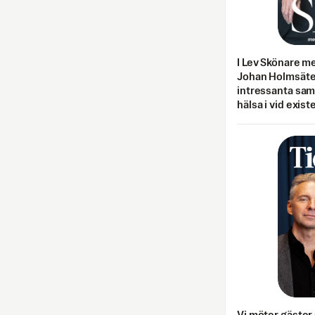
I Lev Skönare m
Johan Holmsäter
intressanta sa
hälsa i vid exist