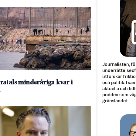
Journalisten, fö
underrättelseo
utforskar frikti
atals minderåriga kvar i
och politik. I s
a
aktuella och tid
podden som vågar
gränslandet.