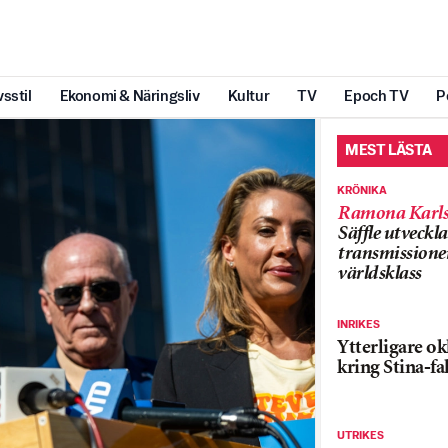
vsstil
Ekonomi & Näringsliv
Kultur
TV
Epoch TV
P
MEST LÄSTA
KRÖNIKA
Ramona Karls
Säffle utveckla
transmissioner
världsklass
INRIKES
Ytterligare ok
kring Stina-fa
UTRIKES