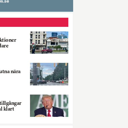
spit
ktioner
dare
jutna nära
tillgångar
al klart