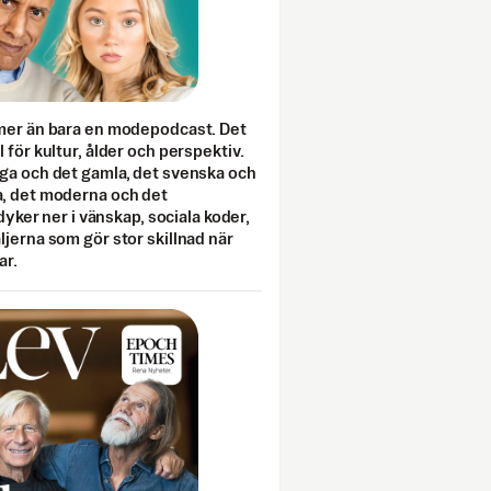
mer än bara en modepodcast. Det
 för kultur, ålder och perspektiv.
ga och det gamla, det svenska och
, det moderna och det
 dyker ner i vänskap, sociala koder,
jerna som gör stor skillnad när
ar.