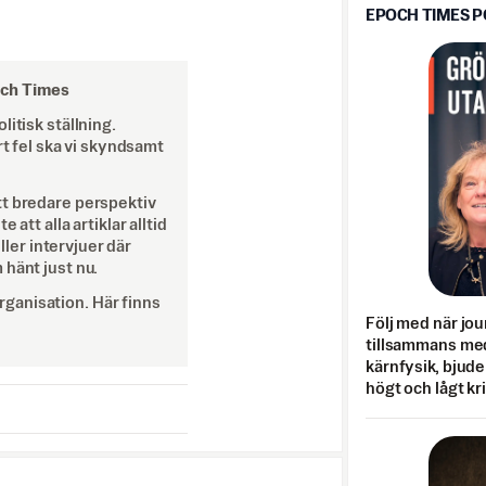
EPOCH TIMES 
och Times
itisk ställning.
rt fel ska vi skyndsamt
tt bredare perspektiv
att alla artiklar alltid
eller intervjuer där
 hänt just nu.
ganisation. Här finns
Följ med när jou
tillsammans med
kärnfysik, bjuder
högt och lågt kr