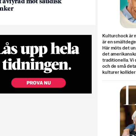
 avfyrad mot saudisk
anker
Kulturchock är 
är en smältdegel
Här möts det un
det amerikanska
traditionella. Vi
och de små detal
kulturer kollider