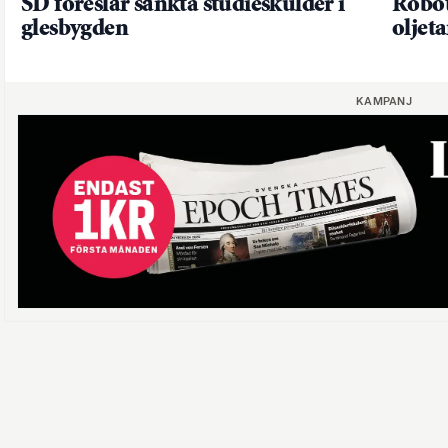
SD föreslår sänkta studieskulder i
Robot
glesbygden
oljet
KAMPANJ