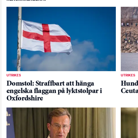
UTRIKES
UTRIKES
Domstol: Straffbart att hänga
Hundr
engelska flaggan på lyktstolpar i
Ceut
Oxfordshire