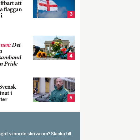
fbart att
a flaggan
3
i
onen
:
Det
a
4
i samband
m Pride
Svensk
tnat i
5
ter
got vi borde skriva om? Skicka till