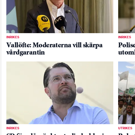
INRIKES
INRIKES
Vallöfte: Moderaterna vill skärpa
Polis
vårdgarantin
utoml
INRIKES
UTRIKES