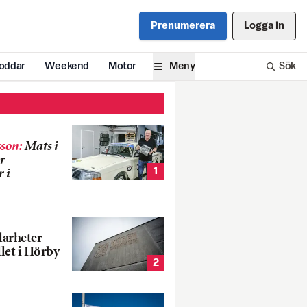
Prenumerera
Logga in
oddar
Weekend
Motor
Meny
Sök
son
:
Mats i
r
1
 i
larheter
llet i Hörby
2