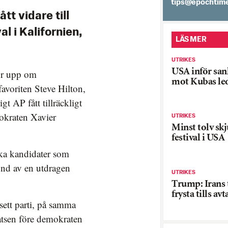
es.semithcope@
tt vidare till
l i Kalifornien,
LÄS MER
UTRIKES
USA inför san
gör upp om
mot Kubas le
avoriten Steve Hilton,
t AP fått tillräckligt
mokraten Xavier
UTRIKES
Minst tolv sk
festival i USA
ilka kandidater som
und av en utdragen
UTRIKES
Trump: Irans 
frysta tills avt
sett parti, på samma
atsen före demokraten