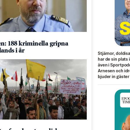
en: 188 kriminella gripna
ands i år
Stjärnor, doldis
har de sin plats 
även i Sportpod
Arnesen och idr
bjuder in gäster