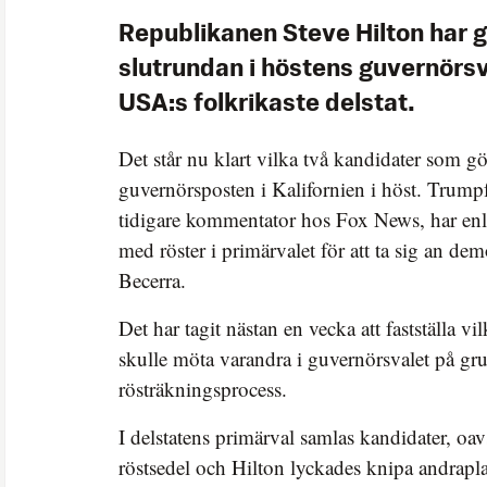
Republikanen Steve Hilton har gå
slutrundan i höstens guvernörsva
USA:s folkrikaste delstat.
Det står nu klart vilka två kandidater som 
guvernörsposten i Kalifornien i höst. Trumpf
tidigare kommentator hos Fox News, har enlig
med röster i primärvalet för att ta sig an de
Becerra.
Det har tagit nästan en vecka att fastställa v
skulle möta varandra i guvernörsvalet på gr
rösträkningsprocess.
I delstatens primärval samlas kandidater, oav
röstsedel och Hilton lyckades knipa andrapl