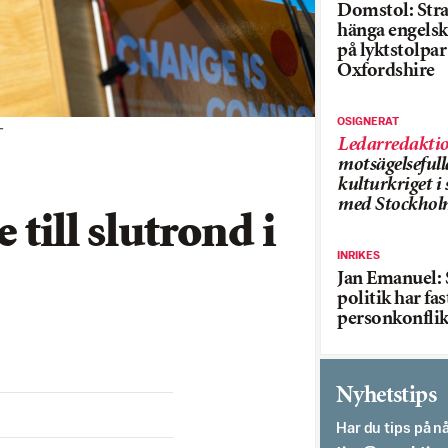
Domstol: Straf
hänga engelsk
på lyktstolpar 
Oxfordshire
OSIGNERAT
T
Ledarredakti
motsägelsefull
kulturkriget 
med Stockhol
till slutrond i
INRIKES
Jan Emanuel: 
politik har fas
personkonflik
Nyhetstips
Har du tips på nå