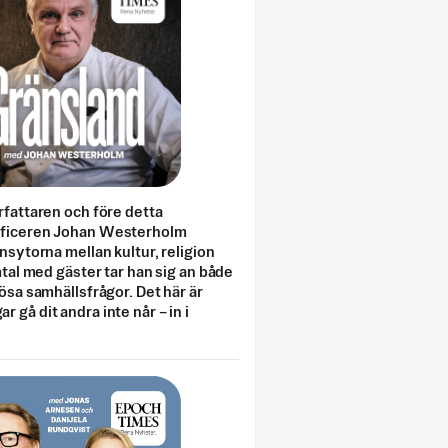
rfattaren och före detta
fficeren Johan Westerholm
onsytorna mellan kultur, religion
amtal med gäster tar han sig an både
lösa samhällsfrågor. Det här är
 gå dit andra inte når – in i