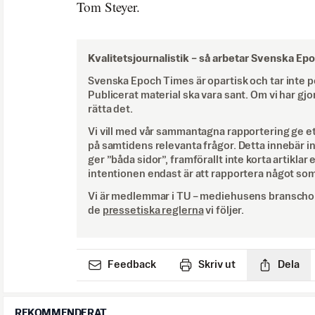
Tom Steyer.
Kvalitetsjournalistik –
så arbetar Svenska Ep
Svenska Epoch Times är opartisk och tar inte pol
Publicerat material ska vara sant. Om vi har gjo
rätta det.
Vi vill med vår sammantagna rapportering ge e
på samtidens relevanta frågor. Detta innebär inte 
ger ”båda sidor”, framförallt inte korta artiklar 
intentionen endast är att rapportera något som
Vi är medlemmar i TU – mediehusens branschor
de
pressetiska reglerna
vi följer.
Feedback
Skriv ut
Dela
REKOMMENDERAT