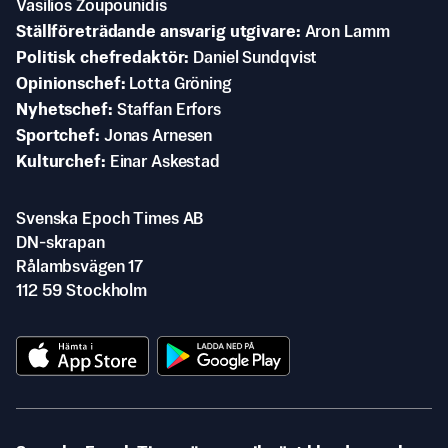
Vasilios Zoupounidis
Ställföreträdande ansvarig utgivare
Aron Lamm
Politisk chefredaktör
Daniel Sundqvist
Opinionschef
Lotta Gröning
Nyhetschef
Staffan Erfors
Sportchef
Jonas Arnesen
Kulturchef
Einar Askestad
Svenska Epoch Times AB
DN-skrapan
Rålambsvägen 17
112 59 Stockholm