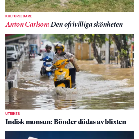
KULTURLEDARE
Anton Carlson
:
Den ofrivilliga skönheten
UTRIKES
Indisk monsun: Bönder dödas av blixten