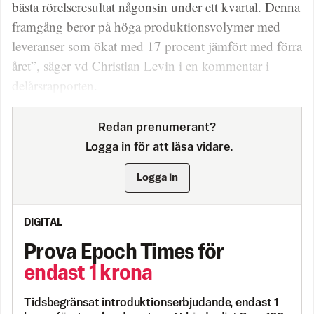
bästa rörelseresultat någonsin under ett kvartal. Denna
framgång beror på höga produktionsvolymer med
leveranser som ökat med 17 procent jämfört med förra
året”, säger vd Christian Levin i en kommentar i
delårsrapporten.
Redan prenumerant?
Logga in för att läsa vidare.
Logga in
DIGITAL
Prova Epoch Times för
endast 1 krona
Tidsbegränsat introduktionserbjudande, endast 1