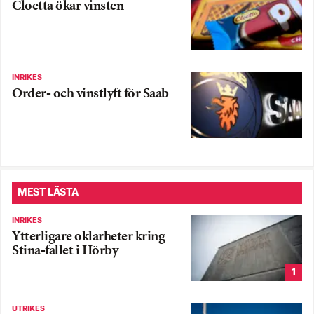
Cloetta ökar vinsten
INRIKES
Order- och vinstlyft för Saab
MEST LÄSTA
INRIKES
Ytterligare oklarheter kring
Stina-fallet i Hörby
1
UTRIKES