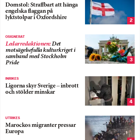
Domstol: Straffbart att hänga
engelska flaggan på
lyktstolpar i Oxfordshire
2
OSIGNERAT
Ledarredaktionen
:
Det
motsägelsefulla kulturkriget i
samband med Stockholm
3
Pride
INRIKES
Ligorna skyr Sverige – inbrott
och stölder minskar
4
UTRIKES
Marockos migranter pressar
Europa