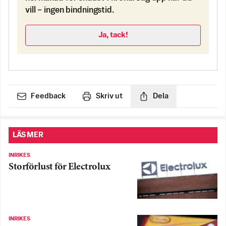
vill – ingen bindningstid.
Ja, tack!
Feedback
Skriv ut
Dela
LÄS MER
INRIKES
Storförlust för Electrolux
INRIKES