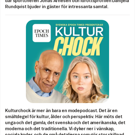
där sportchefen Jonas Arnesen och idrottsprofilen Danijela
Rundqvist bjuder in gäster för intressanta samtal.
Kulturchock är mer än bara en modepodcast. Det är en
smältdegel för kultur, ålder och perspektiv. Här möts det
unga och det gamla, det svenska och det amerikanska, det
moderna och det traditionella. Vi dyker ner i vänskap,
sociala koder, och de små detaljerna som gör stor skillnad