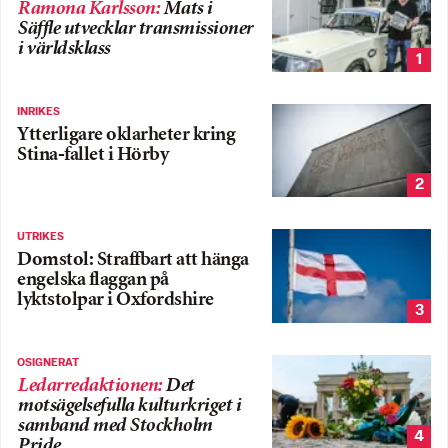
Ramona Karlsson
:
Mats i
Säffle utvecklar transmissioner
i världsklass
1
INRIKES
Ytterligare oklarheter kring
Stina-fallet i Hörby
2
UTRIKES
Domstol: Straffbart att hänga
engelska flaggan på
lyktstolpar i Oxfordshire
3
OSIGNERAT
Ledarredaktionen
:
Det
motsägelsefulla kulturkriget i
samband med Stockholm
4
Pride