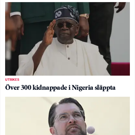
UTRIKES
Över 300 kidnappade i Nigeria släppta