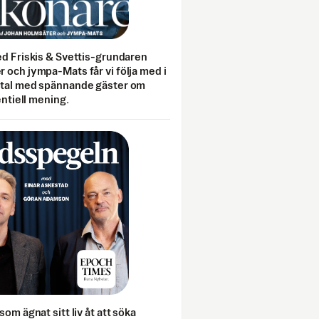
ed Friskis & Svettis-grundaren
 och jympa-Mats får vi följa med i
mtal med spännande gäster om
entiell mening.
som ägnat sitt liv åt att söka