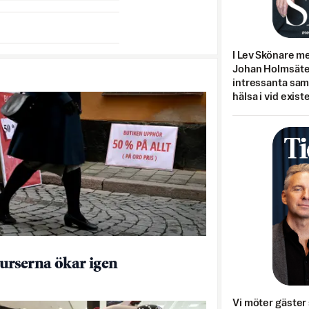
I Lev Skönare m
Johan Holmsäter
intressanta sa
hälsa i vid exist
rserna ökar igen
Vi möter gäster 