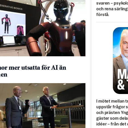
svaren – psykolo
och rena särling
förstå.
or mer utsatta för AI än
en
I mötet mellan tr
uppstår frågor 
och prästen Yn
gäster som dela
idéer – från det 