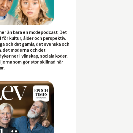
mer än bara en modepodcast. Det
 för kultur, ålder och perspektiv.
ga och det gamla, det svenska och
, det moderna och det
 dyker ner i vänskap, sociala koder,
jerna som gör stor skillnad när
ar.