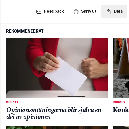
Feedback
Skriv ut
Dela
REKOMMENDERAT
DEBATT
INRIKES
Opinionsmätningarna blir själva en
Konku
del av opinionen