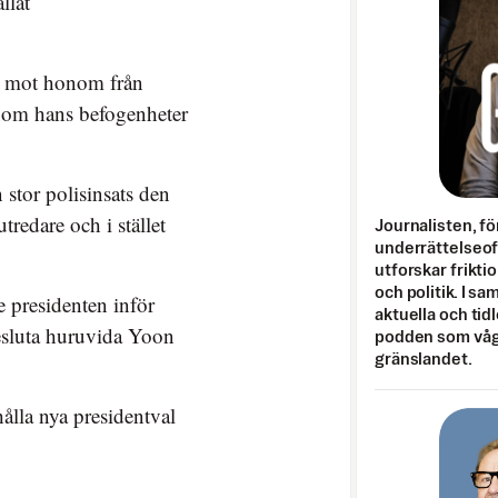
llat
en mot honom från
inom hans befogenheter
 stor polisinsats den
utredare och i stället
Journalisten, fö
underrättelseo
utforskar frikti
och politik. I s
e presidenten inför
aktuella och tid
besluta huruvida Yoon
podden som vågar
gränslandet.
ålla nya presidentval