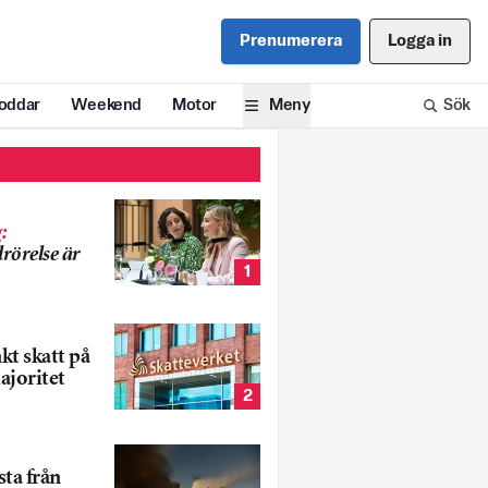
Prenumerera
Logga in
oddar
Weekend
Motor
Meny
Sök
g
:
rörelse är
1
nkt skatt på
ajoritet
2
ta från