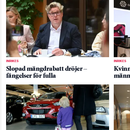
INRIKES
INRIKES
Slopad mängdrabatt dröjer –
Kvinn
fängelser för fulla
männ