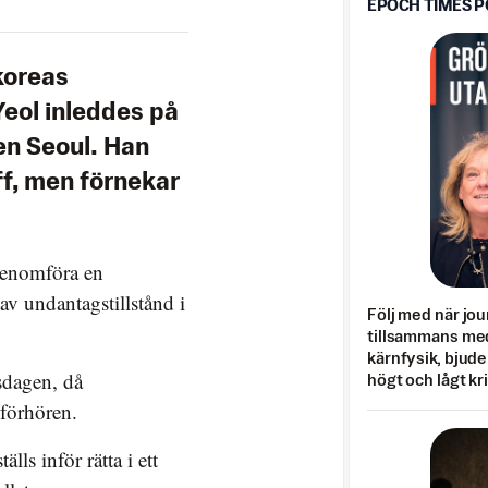
EPOCH TIMES 
koreas
eol inleddes på
n Seoul. Han
ff, men förnekar
t genomföra en
av undantagstillstånd i
Följ med när jou
tillsammans med
kärnfysik, bjuder
rsdagen, då
högt och lågt kr
förhören.
lls inför rätta i ett