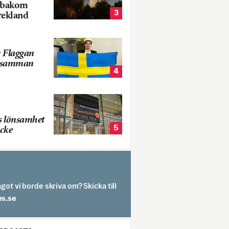
k bakom
3
rekland
:
Flaggan
s samman
4
s lönsamhet
5
cke
got vi borde skriva om? Skicka till
spit