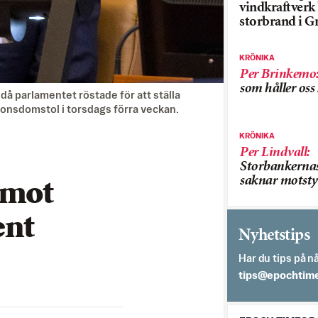
vindkraftver
storbrand i G
KRÖNIKA
Per Brinkemo
som håller os
å parlamentet röstade för att ställa
tionsdomstol i torsdags förra veckan.
KRÖNIKA
Per Lindvall
:
Storbankerna
saknar motsty
 mot
ent
Nyhetstips
Har du tips på nå
es.semithcope@