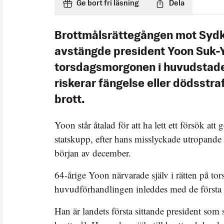
Ge bort fri läsning
Dela
Brottmålsrättegången mot Syd
avstängde president Yoon Suk-Y
torsdagsmorgonen i huvudstade
riskerar fängelse eller dödsstra
brott.
Yoon står åtalad för att ha lett ett försök at
statskupp, efter hans misslyckade utropande 
början av december.
64-årige Yoon närvarade själv i rätten på to
huvudförhandlingen inleddes med de första 
Han är landets första sittande president som stä