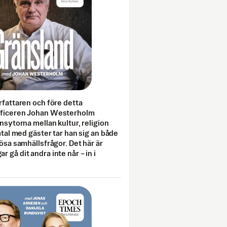
rfattaren och före detta
fficeren Johan Westerholm
onsytorna mellan kultur, religion
amtal med gäster tar han sig an både
lösa samhällsfrågor. Det här är
 gå dit andra inte når – in i