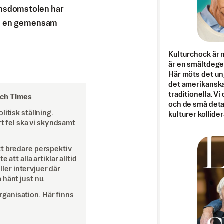
onsdomstolen har
it en gemensam
Kulturchock är 
är en smältdegel
Här möts det un
det amerikanska
traditionella. Vi
och Times
och de små detal
itisk ställning.
kulturer kollider
rt fel ska vi skyndsamt
tt bredare perspektiv
att alla artiklar alltid
eller intervjuer där
 hänt just nu.
ganisation. Här finns