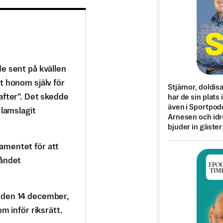
e sent på kvällen
t honom själv för
Stjärnor, doldis
after". Det skedde
har de sin plats 
även i Sportpod
 lamslagit
Arnesen och idr
bjuder in gäster
amentet för att
tåndet
 den 14 december,
m inför riksrätt.