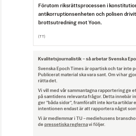
Förutom riksrättsprocessen i konstituti
antikorruptionsenheten och polisen driv
brottsutredning mot Yoon.
(TT)
Kvalitetsjournalistik –
så arbetar Svenska Ep
Svenska Epoch Times är opartisk och tar inte pol
Publicerat material ska vara sant. Om vi har gjo
rätta det.
Vi vill med vår sammantagna rapportering ge e
på samtidens relevanta frågor. Detta innebär inte 
ger ”båda sidor”, framförallt inte korta artiklar 
intentionen endast är att rapportera något som
Vi är medlemmar i TU – mediehusens branschor
de
pressetiska reglerna
vi följer.