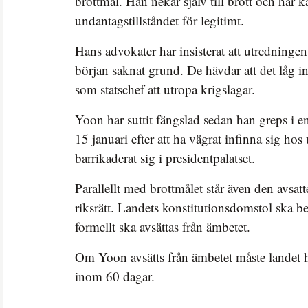
brottmål. Han nekar själv till brott och har ka
undantagstillståndet för legitimt.
Hans advokater har insisterat att utredning
början saknat grund. De hävdar att det låg 
som statschef att utropa krigslagar.
Yoon har suttit fängslad sedan han greps i en
15 januari efter att ha vägrat infinna sig hos 
barrikaderat sig i presidentpalatset.
Parallellt med brottmålet står även den avsatt
riksrätt. Landets konstitutionsdomstol ska 
formellt ska avsättas från ämbetet.
Om Yoon avsätts från ämbetet måste landet h
inom 60 dagar.