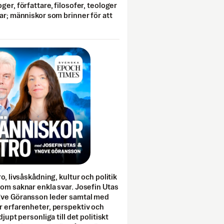
ger, författare, filosofer, teologer
ar; människor som brinner för att
o, livsåskådning, kultur och politik
som saknar enkla svar. Josefin Utas
gve Göransson leder samtal med
r erfarenheter, perspektiv och
djupt personliga till det politiskt