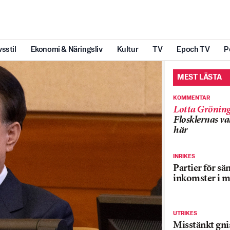
vsstil
Ekonomi & Näringsliv
Kultur
TV
Epoch TV
P
MEST LÄSTA
KOMMENTAR
Lotta Grönin
Flosklernas val
här
INRIKES
Partier för sä
inkomster i m
UTRIKES
Misstänkt gnis