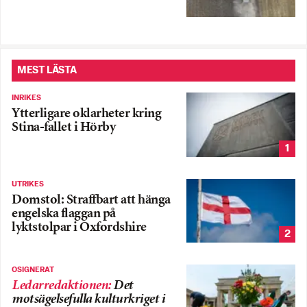
MEST LÄSTA
INRIKES
Ytterligare oklarheter kring
Stina-fallet i Hörby
1
UTRIKES
Domstol: Straffbart att hänga
engelska flaggan på
lyktstolpar i Oxfordshire
2
OSIGNERAT
Ledarredaktionen
:
Det
motsägelsefulla kulturkriget i