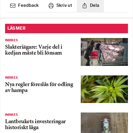
Feedback
Skriv ut
Dela
LÄS MER
INRIKES
Slakteriägare: Varje del i
kedjan måste bli lönsam
INRIKES
Nya regler föreslås för odling
av hampa
INRIKES
Lantbrukets investeringar
historiskt låga