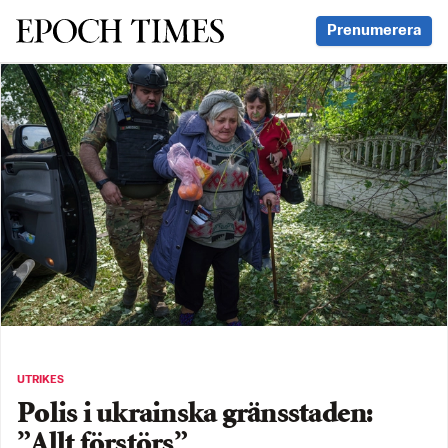
Svenska Epoch Times
Prenumerera
UTRIKES
Polis i ukrainska gränsstaden:
”Allt förstörs”