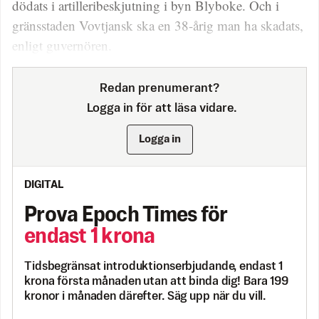
dödats i artilleribeskjutning i byn Blyboke. Och i
gränsstaden Vovtjansk ska en 38-årig man ha skadats,
enligt guvernören.
Redan prenumerant?
Logga in för att läsa vidare.
Logga in
DIGITAL
Prova Epoch Times för
endast 1 krona
Tidsbegränsat introduktionserbjudande, endast 1
krona första månaden utan att binda dig! Bara 199
kronor i månaden därefter. Säg upp när du vill.