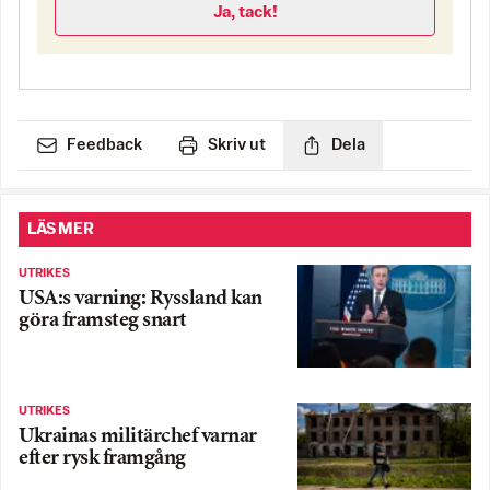
Ja, tack!
Feedback
Skriv ut
Dela
LÄS MER
UTRIKES
USA:s varning: Ryssland kan
göra framsteg snart
UTRIKES
Ukrainas militärchef varnar
efter rysk framgång