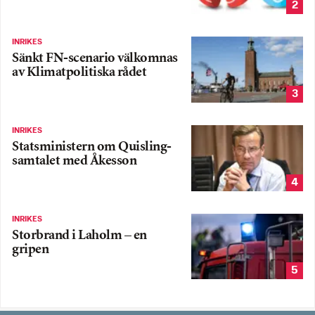
2
INRIKES
Sänkt FN-scenario välkomnas
av Klimatpolitiska rådet
3
INRIKES
Statsministern om Quisling-
samtalet med Åkesson
4
INRIKES
Storbrand i Laholm – en
gripen
5