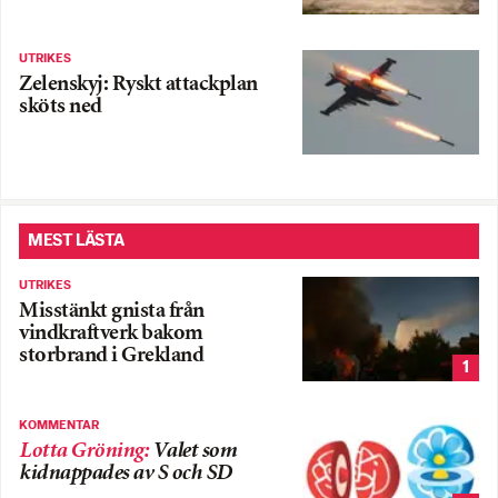
UTRIKES
Zelenskyj: Ryskt attackplan
sköts ned
MEST LÄSTA
UTRIKES
Misstänkt gnista från
vindkraftverk bakom
storbrand i Grekland
1
KOMMENTAR
Lotta Gröning
:
Valet som
kidnappades av S och SD