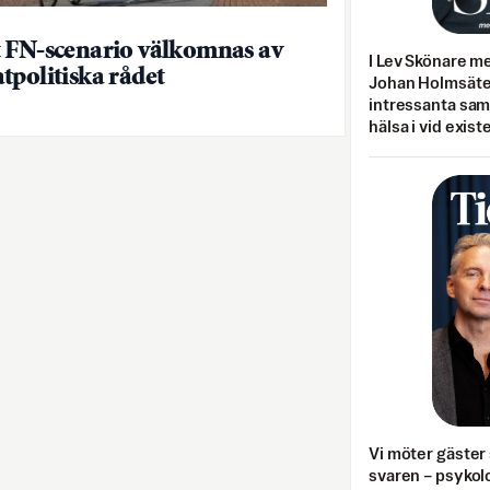
 FN-scenario välkomnas av
I Lev Skönare m
tpolitiska rådet
Johan Holmsäter
intressanta sa
hälsa i vid exist
Vi möter gäster 
svaren – psykolo