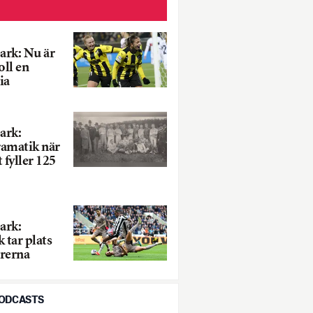
ark: Nu är
ll en
ia
ark:
ramatik när
 fyller 125
ark:
 tar plats
rerna
PODCASTS