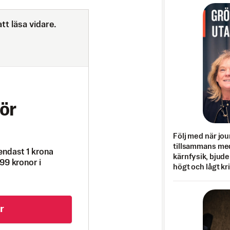
tt läsa vidare.
ör
Följ med när jou
tillsammans med
endast 1 krona
kärnfysik, bjuder
99 kronor i
högt och lågt kr
r