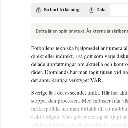
Ge bort fri läsning
Dela
Detta är en opinionstext. Åsikterna är skriben
Fotbollens tekniska hjälpmedel är numera al
direkt eller indirekt, i så gott som varje disku
delade uppfattningar om aktuella och kontrov
råder. Utomlands har man tagit tjuren vid h
det ännu kantiga verktyget VAR.
Sverige är i det avseendet unikt. Här har akti
stoppat den processen. Med mönster från vä
inrikespolitik har man förfallit till att mob
åsikt i frågan. Man gräver ner sig så djupt a
vill ha en raffinerad och utvecklad variant