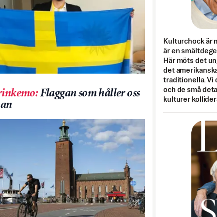
Kulturchock är 
är en smältdegel
Här möts det un
det amerikanska
traditionella. Vi
och de små detal
rinkemo
:
Flaggan som håller oss
kulturer kollider
an