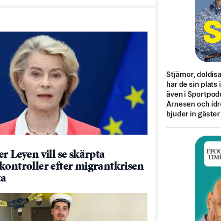
Stjärnor, doldis
har de sin plats 
även i Sportpod
Arnesen och idr
bjuder in gäster
r Leyen vill se skärpta
kontroller efter migrantkrisen
ta