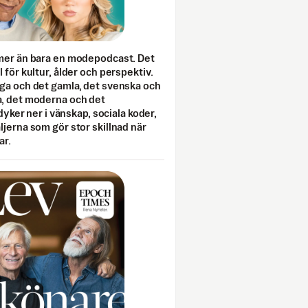
mer än bara en modepodcast. Det
 för kultur, ålder och perspektiv.
ga och det gamla, det svenska och
, det moderna och det
 dyker ner i vänskap, sociala koder,
jerna som gör stor skillnad när
ar.