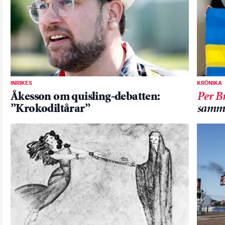
INRIKES
KRÖNIKA
Åkesson om quisling-debatten:
Per B
”Krokodiltårar”
samm