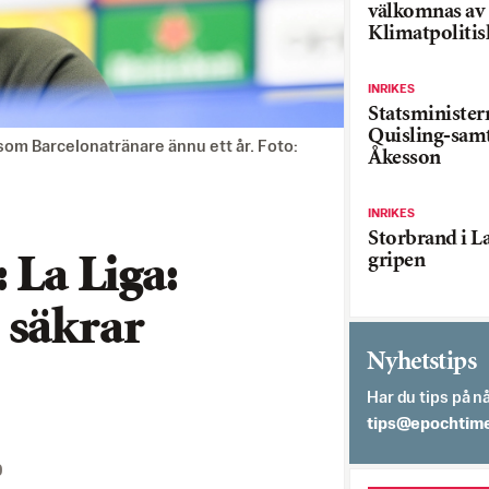
välkomnas av
Klimatpolitis
INRIKES
Statsministe
Quisling-sam
 som Barcelonatränare ännu ett år. Foto:
Åkesson
INRIKES
Storbrand i L
gripen
 La Liga:
 säkrar
Nyhetstips
Har du tips på nå
es.semithcope@
0