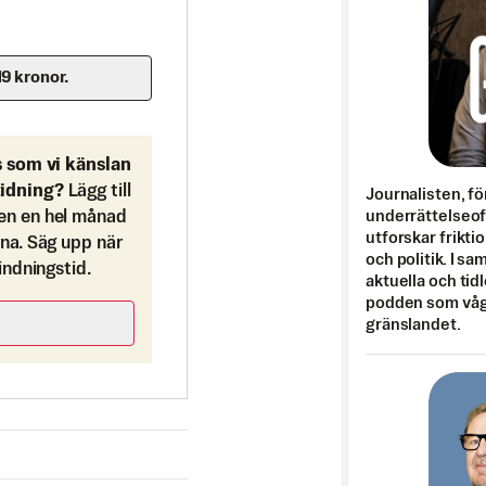
19 kronor.
s som vi känslan
tidning?
Lägg till
Journalisten, fö
underrättelseo
en en hel månad
utforskar frikti
ona. Säg upp när
och politik. I s
bindningstid.
aktuella och tid
podden som vågar
gränslandet.