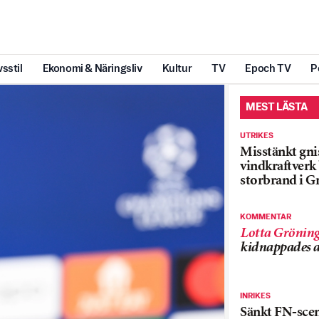
vsstil
Ekonomi & Näringsliv
Kultur
TV
Epoch TV
P
MEST LÄSTA
UTRIKES
Misstänkt gnis
vindkraftver
storbrand i G
KOMMENTAR
Lotta Grönin
kidnappades a
INRIKES
Sänkt FN-sce