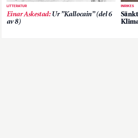
LITTERATUR
INRIKES
Einar Askestad
:
Ur ”Kallocain” (del 6
Sänkt
av 8)
Klima