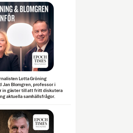
rnalisten Lotta Gröning
 Jan Blomgren, professor i
 in gäster till att fritt diskutera
ing aktuella samhällsfrågor.