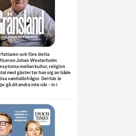
rfattaren och före detta
fficeren Johan Westerholm
onsytorna mellan kultur, religion
amtal med gäster tar han sig an både
lösa samhällsfrågor. Det här är
 gå dit andra inte når – in i