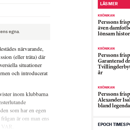
LÄS MER
KRÖNIKAN
Perssons frisp
även damfotbo
tens egna.
lönsam histor
lestädes närvarande,
KRÖNIKAN
Perssons frisp
ssion (eller träta) där
Garanterad d
ersiella situationer
Tvillingderbyt
ornen och introducerat
år
KRÖNIKAN
vister inom klubbar­­­na
Perssons frisp
Alexander Isak
nsterlutande
bland legenda
ba den som har en egen
tt frågan är om man ens
EPOCH TIMES 
 av VAR.