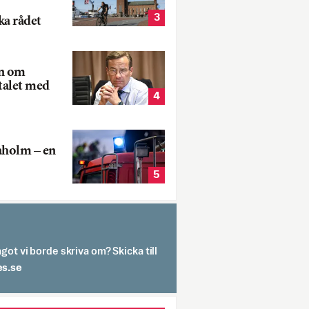
3
ka rådet
rn om
talet med
4
aholm – en
5
got vi borde skriva om? Skicka till
spit