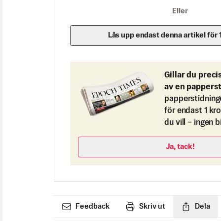
Eller
Lås upp endast denna artikel för 
Gillar du preci
av en pappers
papperstidning
för endast 1 kr
du vill – ingen 
Ja, tack!
Feedback
Skriv ut
Dela