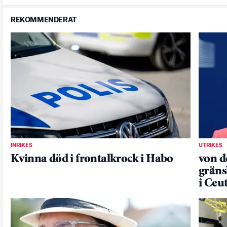
REKOMMENDERAT
INRIKES
UTRIKES
Kvinna död i frontalkrock i Habo
von de
gräns
i Ceu