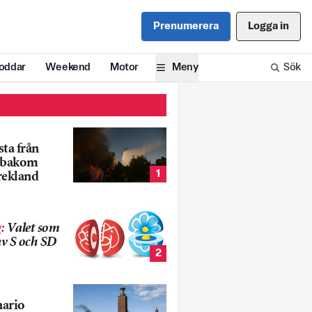
Prenumerera
Logga in
oddar
Weekend
Motor
Meny
Sök
ta från
k bakom
1
rekland
g
:
Valet som
v S och SD
2
nario