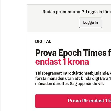
Redan prenumerant?
Logga in för a
Logga in
DIGITAL
Prova Epoch Times f
endast 1 krona
Tidsbegränsat introduktionserbjudande, 
första månaden utan att binda dig! Bara 1
månaden därefter. Säg upp när du vill.
Prova för endast 1 k