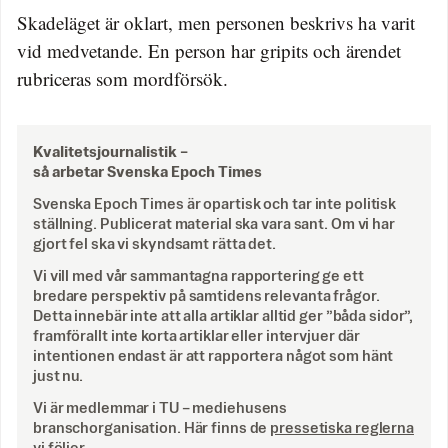
Skadeläget är oklart, men personen beskrivs ha varit
vid medvetande. En person har gripits och ärendet
rubriceras som mordförsök.
Kvalitetsjournalistik –
så arbetar Svenska Epoch Times
Svenska Epoch Times är opartisk och tar inte politisk
ställning. Publicerat material ska vara sant. Om vi har
gjort fel ska vi skyndsamt rätta det.
Vi vill med vår sammantagna rapportering ge ett
bredare perspektiv på samtidens relevanta frågor.
Detta innebär inte att alla artiklar alltid ger ”båda sidor”,
framförallt inte korta artiklar eller intervjuer där
intentionen endast är att rapportera något som hänt
just nu.
Vi är medlemmar i TU – mediehusens
branschorganisation. Här finns de
pressetiska reglerna