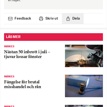
vi följer.
Feedback
Skriv ut
Dela
LÄS MER
INRIKES
Nästan 50 inbrott i juli –
tjuvar lossar fönster
INRIKES
Fängelse för brutal
misshandel och rån
INRIKES