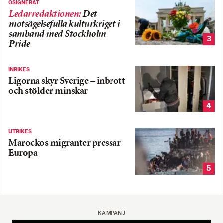
OSIGNERAT
Ledarredaktionen
:
Det
motsägelsefulla kulturkriget i
samband med Stockholm
3
Pride
INRIKES
Ligorna skyr Sverige – inbrott
och stölder minskar
4
UTRIKES
Marockos migranter pressar
Europa
5
KAMPANJ