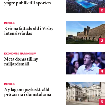
yngre publik till sporten
2
INRIKES
Kvinna fattade eld i Visby –
intensivvårdas
3
EKONOMI & NÄRINGSLIV
Meta döms till ny
miljardsmäll
4
INRIKES
Ny lag om psykiskt våld
prövas nu i domstolarna
5