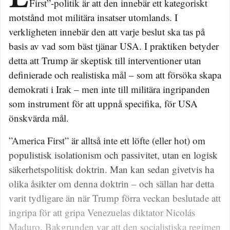
First”-politik är att den innebär ett kategoriskt
motstånd mot militära insatser utomlands. I
verkligheten innebär den att varje beslut ska tas på
basis av vad som bäst tjänar USA. I praktiken betyder
detta att Trump är skeptisk till interventioner utan
definierade och realistiska mål – som att försöka skapa
demokrati i Irak – men inte till militära ingripanden
som instrument för att uppnå specifika, för USA
önskvärda mål.
”America First” är alltså inte ett löfte (eller hot) om
populistisk isolationism och passivitet, utan en logisk
säkerhetspolitisk doktrin. Man kan sedan givetvis ha
olika åsikter om denna doktrin – och sällan har detta
varit tydligare än när Trump förra veckan beslutade att
ingripa för att gripa Venezuelas diktator Nicolás
Maduro. Bakgrunden var att den socialistiska regimen