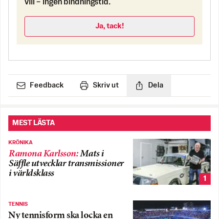
vill – ingen bindningstid.
Ja, tack!
Feedback
Skriv ut
Dela
MEST LÄSTA
KRÖNIKA
Ramona Karlsson
:
Mats i
Säffle utvecklar transmissioner
i världsklass
1
TENNIS
Ny tennisform ska locka en