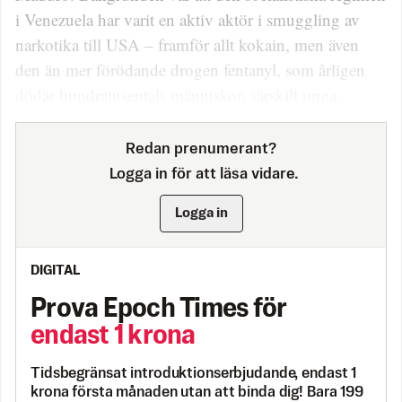
i Venezuela har varit en aktiv aktör i smuggling av
narkotika till USA – framför allt kokain, men även
den än mer förödande drogen fentanyl, som årligen
dödar hundratusentals människor, särskilt unga.
Redan prenumerant?
Logga in för att läsa vidare.
Logga in
DIGITAL
Prova Epoch Times för
endast 1 krona
Tidsbegränsat introduktionserbjudande, endast 1
krona första månaden utan att binda dig! Bara 199