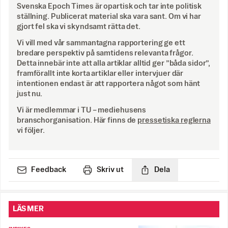
Svenska Epoch Times är opartisk och tar inte politisk
ställning. Publicerat material ska vara sant. Om vi har
gjort fel ska vi skyndsamt rätta det.
Vi vill med vår sammantagna rapportering ge ett
bredare perspektiv på samtidens relevanta frågor.
Detta innebär inte att alla artiklar alltid ger ”båda sidor”,
framförallt inte korta artiklar eller intervjuer där
intentionen endast är att rapportera något som hänt
just nu.
Vi är medlemmar i TU – mediehusens
branschorganisation. Här finns de
pressetiska reglerna
vi följer.
Feedback
Skriv ut
Dela
LÄS MER