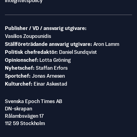
Integritetspolicy
Publisher / VD / ansvarig utgivare
Vasilios Zoupounidis
Ställföreträdande ansvarig utgivare
Aron Lamm
Politisk chefredaktör
Daniel Sundqvist
Opinionschef
Lotta Gröning
Nyhetschef
Staffan Erfors
Sportchef
Jonas Arnesen
Kulturchef
Einar Askestad
Svenska Epoch Times AB
DN-skrapan
Rålambsvägen 17
112 59 Stockholm