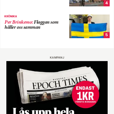
4
KRÖNIKA
Per Brinkemo
:
Flaggan som
håller oss samman
5
KAMPANJ