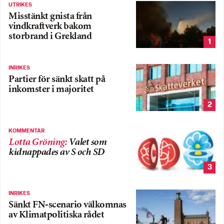
UTRIKES
Misstänkt gnista från
vindkraftverk bakom
storbrand i Grekland
1
INRIKES
Partier för sänkt skatt på
inkomster i majoritet
2
KOMMENTAR
Lotta Gröning
:
Valet som
kidnappades av S och SD
3
INRIKES
Sänkt FN-scenario välkomnas
av Klimatpolitiska rådet