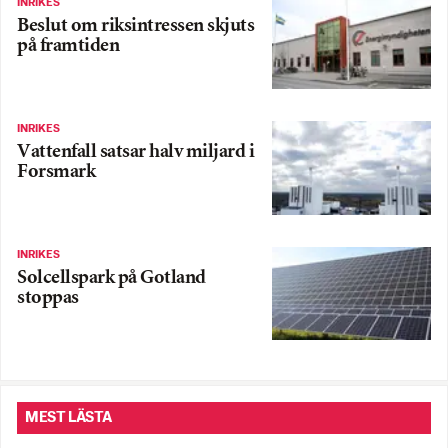
INRIKES
Beslut om riks­intressen skjuts
på framtiden
INRIKES
Vattenfall satsar halv miljard i
Forsmark
INRIKES
Solcellspark på Gotland
stoppas
MEST LÄSTA