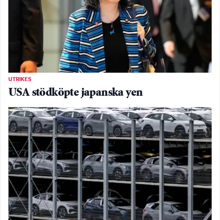
UTRIKES
USA stödköpte japanska yen