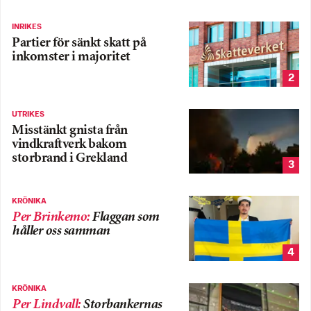
INRIKES
Partier för sänkt skatt på
inkomster i majoritet
2
UTRIKES
Misstänkt gnista från
vindkraftverk bakom
storbrand i Grekland
3
KRÖNIKA
Per Brinkemo
:
Flaggan som
håller oss samman
4
KRÖNIKA
Per Lindvall
:
Storbankernas