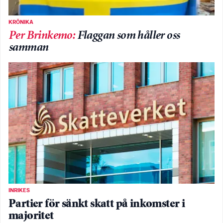
KRÖNIKA
Per Brinkemo
:
Flaggan som håller oss
samman
INRIKES
Partier för sänkt skatt på inkomster i
majoritet