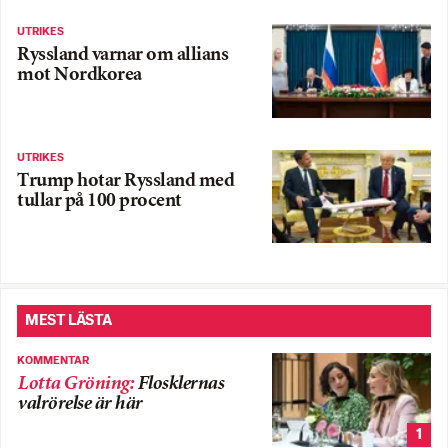
UTRIKES
Ryssland varnar om allians
mot Nordkorea
UTRIKES
Trump hotar Ryssland med
tullar på 100 procent
MEST LÄSTA
KOMMENTAR
Lotta Gröning
:
Flosklernas
valrörelse är här
1