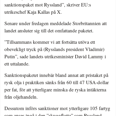
sanktionspaket mot Ryssland”, skriver EU:s
utrikeschef Kaja Kallas på X.
Senare under fredagen meddelade Storbritannien att
landet ansluter sig till det omfattande paketet.
”Tillsammans kommer vi att fortsätta utöva ett
obevekligt tryck på (Rysslands president Vladimir)
Putin”, sade landets utrikesminister David Lammy i
ett uttalande.
Sanktionspaketet innebär bland annat att pristaket på
rysk olja i praktiken sänks från 60 till 47 USA-dollar
per fat, för att ytterligare minska de ryska intäkterna
från oljehandeln.
Dessutom införs sanktioner mot ytterligare 105 fartyg
som anses ingå i den ”skuggflotta” som Ryssland