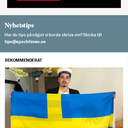
Nyhetstips
Har du tips på något vi borde skriva om? Skicka till
es.semithcope@spit
REKOMMENDERAT