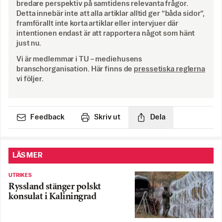
bredare perspektiv på samtidens relevanta frågor.
Detta innebär inte att alla artiklar alltid ger ”båda sidor”,
framförallt inte korta artiklar eller intervjuer där
intentionen endast är att rapportera något som hänt
just nu.
Vi är medlemmar i TU – mediehusens
branschorganisation. Här finns de
pressetiska reglerna
vi följer.
Feedback
Skriv ut
Dela
LÄS MER
UTRIKES
Ryssland stänger polskt
konsulat i Kaliningrad