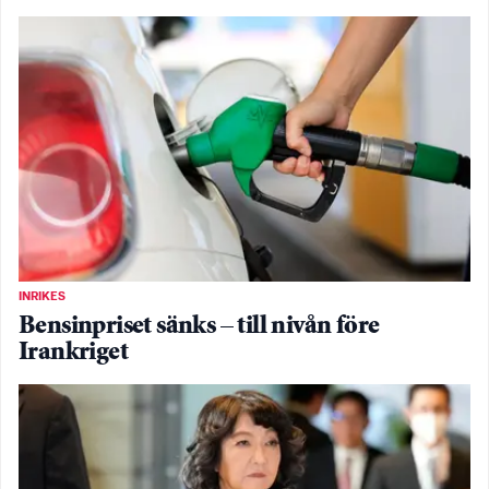
INRIKES
Bensinpriset sänks – till nivån före
Irankriget