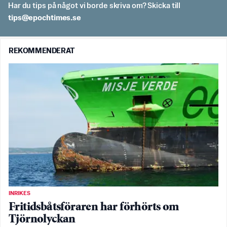
Har du tips på något vi borde skriva om? Skicka till
es.semithcope@spit
REKOMMENDERAT
INRIKES
Fritidsbåtsföraren har förhörts om
Tjörnolyckan