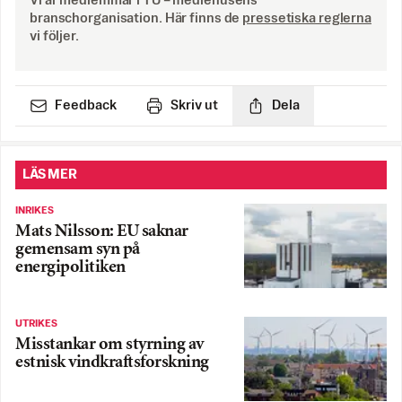
Vi är medlemmar i TU – mediehusens
branschorganisation. Här finns de
pressetiska reglerna
vi följer.
Feedback
Skriv ut
Dela
LÄS MER
INRIKES
Mats Nilsson: EU saknar
gemensam syn på
energipolitiken
UTRIKES
Misstankar om styrning av
estnisk vindkraftsforskning