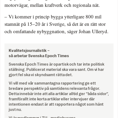
motorvägar, mellan kraftverk och regionala nät.
– Vi kommer i princip bygga ytterligare 800 mil
stamnät på 15–20 år i Sverige, så det är en rätt stor
och omfattande nybyggnation, säger Johan Ulleryd.
Kvalitetsjournalistik –
så arbetar Svenska Epoch Times
Svenska Epoch Times är opartisk och tar inte politisk
ställning. Publicerat material ska vara sant. Om vi har
gjort fel ska vi skyndsamt rätta det.
Vi vill med vår sammantagna rapportering ge ett
bredare perspektiv på samtidens relevanta frågor.
Detta innebär inte att alla artiklar alltid ger ”båda sidor”,
framförallt inte korta artiklar eller intervjuer där
intentionen endast är att rapportera något som hänt
just nu.