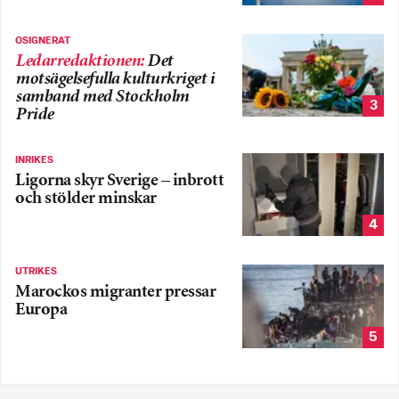
OSIGNERAT
Ledarredaktionen
:
Det
motsägelsefulla kulturkriget i
samband med Stockholm
3
Pride
INRIKES
Ligorna skyr Sverige – inbrott
och stölder minskar
4
UTRIKES
Marockos migranter pressar
Europa
5