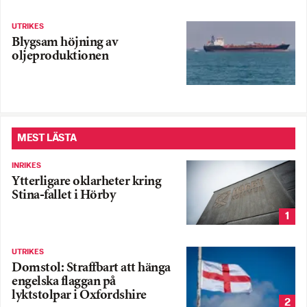
UTRIKES
Blygsam höjning av
oljeproduktionen
MEST LÄSTA
INRIKES
Ytterligare oklarheter kring
Stina-fallet i Hörby
1
UTRIKES
Domstol: Straffbart att hänga
engelska flaggan på
lyktstolpar i Oxfordshire
2