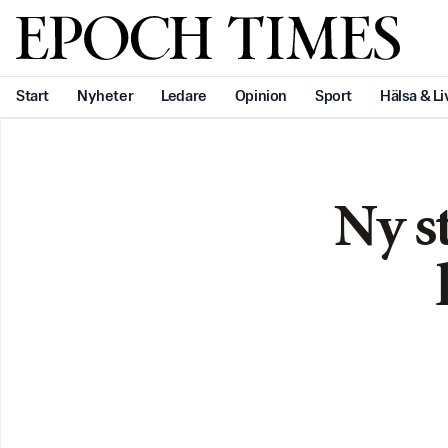
Svenska Epoch Times
Start
Nyheter
Ledare
Opinion
Sport
Hälsa & Li
Ny s