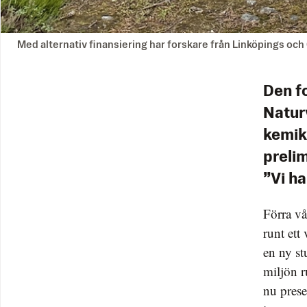
Med alternativ finansiering har forskare från Linköpings och 
Den f
Naturv
kemik
prelim
”Vi ha
Förra v
runt ett
en ny st
miljön r
nu prese