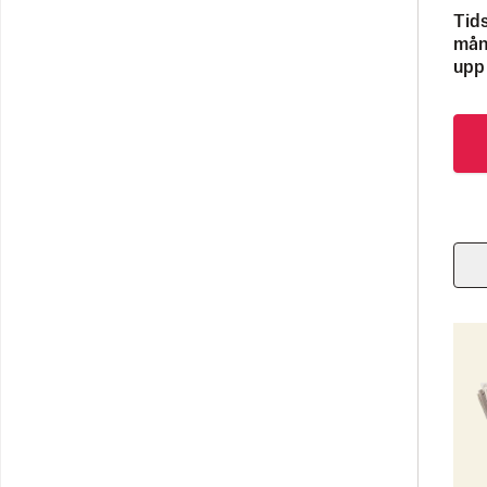
Tids
måna
upp 