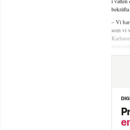
i vatten
bekräfta
– Vi har
som vi v
Karlsson
universit
DIG
P
e