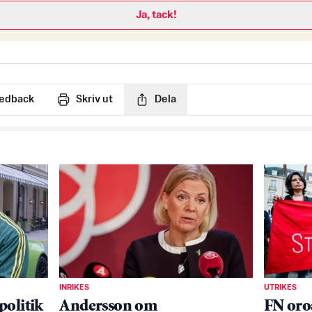
Ja, tack!
edback
Skriv ut
Dela
INRIKES
UTRIKES
politik
Andersson om
FN oro