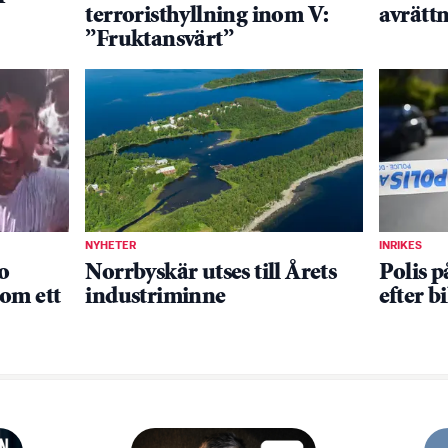
terroristhyllning inom V:
avrättn
”Fruktansvärt”
NYHETER
INRIKES
o
Norrbyskär utses till Årets
Polis p
om ett
industriminne
efter b