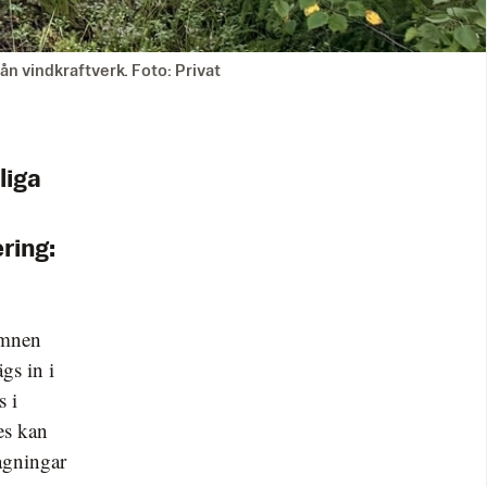
ån vindkraftverk. Foto: Privat
liga
ring:
ämnen
gs in i
s i
es kan
agningar