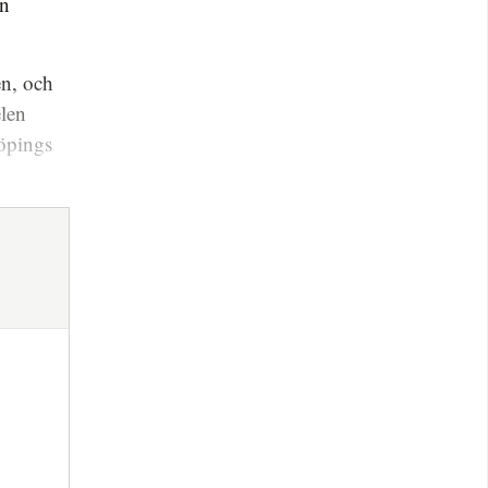
an
en, och
elen
köpings