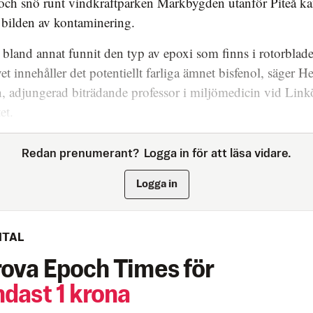
 och snö runt vindkraftparken Markbygden utanför Piteå k
 bilden av kontaminering.
 bland annat funnit den typ av epoxi som finns i rotorblad
et innehåller det potentiellt farliga ämnet bisfenol, säger H
, adjungerad biträdande professor i miljömedicin vid Lin
et.
Redan prenumerant?
Logga in för att läsa vidare.
Logga in
ITAL
rova Epoch Times för
ndast 1 krona