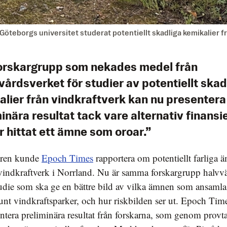
Göteborgs universitet studerat potentiellt skadliga kemikalier fr
orskargrupp som nekades medel från
årdsverket för studier av potentiellt skad
alier från vindkraftverk kan nu presentera
inära resultat tack vare alternativ finansie
r hittat ett ämne som oroar.”
åren kunde
Epoch Times
rapportera om potentiellt farliga 
 vindkraftverk i Norrland. Nu är samma forskargrupp halvvä
udie som ska ge en bättre bild av vilka ämnen som ansamla
unt vindkraftsparker, och hur riskbilden ser ut. Epoch Tim
ntera preliminära resultat från forskarna, som genom provt