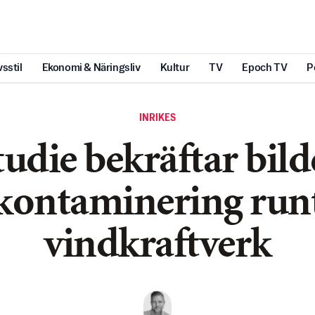
vsstil
Ekonomi & Näringsliv
Kultur
TV
Epoch TV
P
INRIKES
tudie bekräftar bild
konta­minering run
vindkraftverk