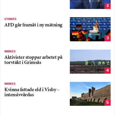
2
UTRIKES
AFD går framåt i ny mätning
3
INRIKES
Aktivister stoppar arbetet på
torvtäkt i Grimsås
4
INRIKES
Kvinna fattade eld i Visby –
intensivvårdas
5