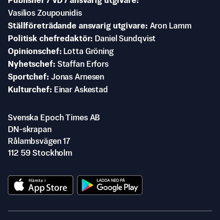
Publisher / VD / ansvarig utgivare
Vasilios Zoupounidis
Ställföreträdande ansvarig utgivare
Aron Lamm
Politisk chefredaktör
Daniel Sundqvist
Opinionschef
Lotta Gröning
Nyhetschef
Staffan Erfors
Sportchef
Jonas Arnesen
Kulturchef
Einar Askestad
Svenska Epoch Times AB
DN-skrapan
Rålambsvägen 17
112 59 Stockholm