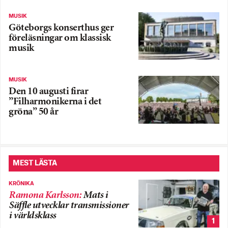
MUSIK
Göteborgs konserthus ger
föreläsningar om klassisk
musik
MUSIK
Den 10 augusti firar
”Filharmonikerna i det
gröna” 50 år
MEST LÄSTA
KRÖNIKA
Ramona Karlsson
:
Mats i
Säffle utvecklar transmissioner
i världsklass
1