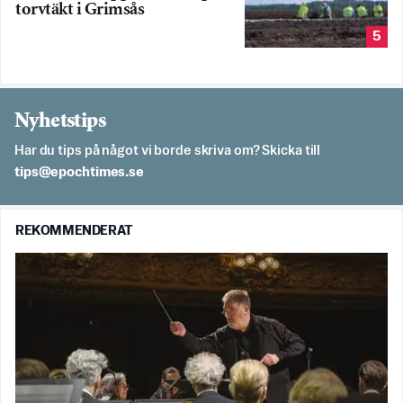
torvtäkt i Grimsås
5
Nyhetstips
Har du tips på något vi borde skriva om? Skicka till
es.semithcope@spit
REKOMMENDERAT