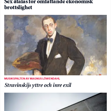
Sex åtalas för omfattande ekonomisk
brottslighet
MUSIKSPALTEN AV MAGNUS LÖWENDAHL
Stravinskijs yttre och inre exil