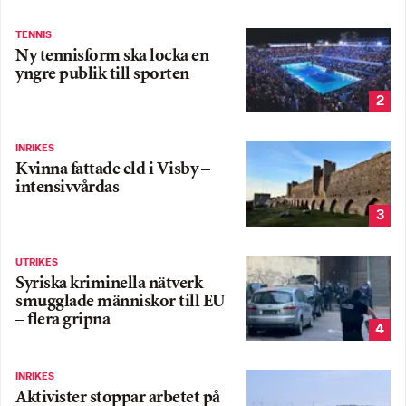
TENNIS
Ny tennisform ska locka en
yngre publik till sporten
2
INRIKES
Kvinna fattade eld i Visby –
intensivvårdas
3
UTRIKES
Syriska kriminella nätverk
smugglade människor till EU
– flera gripna
4
INRIKES
Aktivister stoppar arbetet på