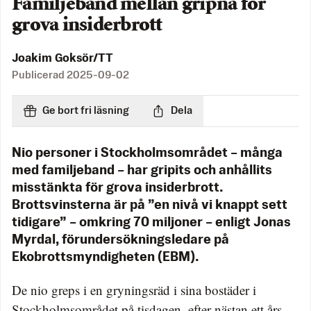
Familjeband mellan gripna för
grova insiderbrott
Joakim Goksör/TT
Publicerad
2025-09-02
Ge bort fri läsning
Dela
Nio personer i Stockholmsområdet – många
med familjeband – har gripits och anhållits
misstänkta för grova insiderbrott.
Brottsvinsterna är på ”en nivå vi knappt sett
tidigare” – omkring 70 miljoner – enligt Jonas
Myrdal, förundersökningsledare på
Ekobrottsmyndigheten (EBM).
De nio greps i en gryningsräd i sina bostäder i
Stockholmsområdet på tisdagen, efter nästan ett års