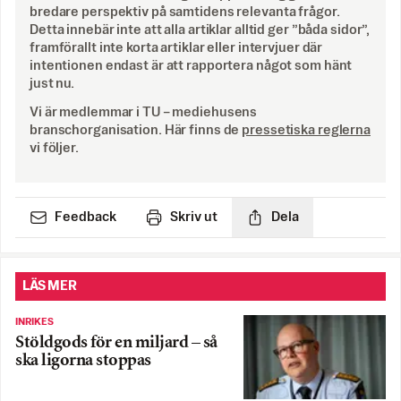
bredare perspektiv på samtidens relevanta frågor.
Detta innebär inte att alla artiklar alltid ger ”båda sidor”,
framförallt inte korta artiklar eller intervjuer där
intentionen endast är att rapportera något som hänt
just nu.
Vi är medlemmar i TU – mediehusens
branschorganisation. Här finns de
pressetiska reglerna
vi följer.
Feedback
Skriv ut
Dela
LÄS MER
INRIKES
Stöldgods för en miljard – så
ska ligorna stoppas