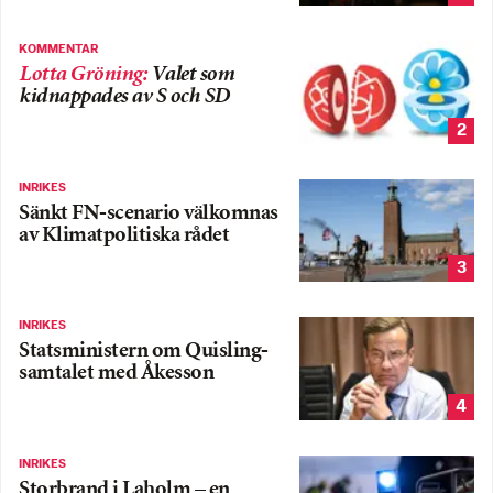
KOMMENTAR
Lotta Gröning
:
Valet som
kidnappades av S och SD
2
INRIKES
Sänkt FN-scenario välkomnas
av Klimatpolitiska rådet
3
INRIKES
Statsministern om Quisling-
samtalet med Åkesson
4
INRIKES
Storbrand i Laholm – en