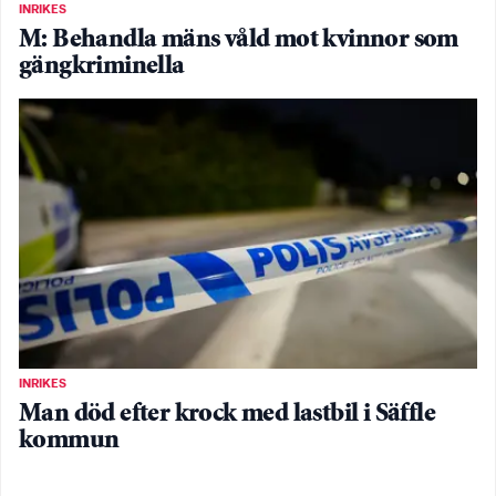
INRIKES
M: Behandla mäns våld mot kvinnor som
gängkriminella
INRIKES
Man död efter krock med lastbil i Säffle
kommun