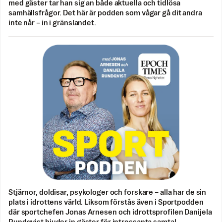
med gäster tar han sig an både aktuella och tidlösa
samhällsfrågor. Det här är podden som vågar gå dit andra
inte når – in i gränslandet.
Stjärnor, doldisar, psykologer och forskare – alla har de sin
plats i idrottens värld. Liksom förstås även i Sportpodden
där sportchefen Jonas Arnesen och idrottsprofilen Danijela