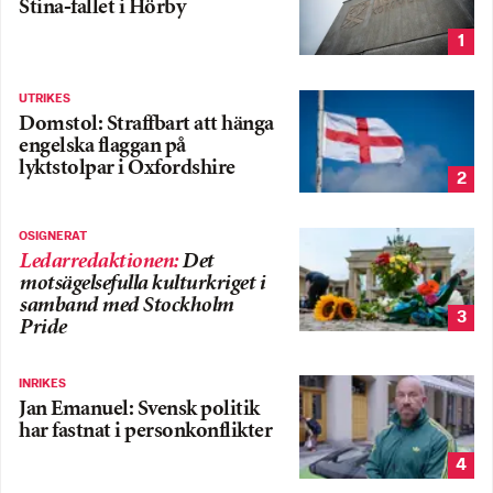
Stina-fallet i Hörby
1
UTRIKES
Domstol: Straffbart att hänga
engelska flaggan på
lyktstolpar i Oxfordshire
2
OSIGNERAT
Ledarredaktionen
:
Det
motsägelsefulla kulturkriget i
samband med Stockholm
3
Pride
INRIKES
Jan Emanuel: Svensk politik
har fastnat i personkonflikter
4