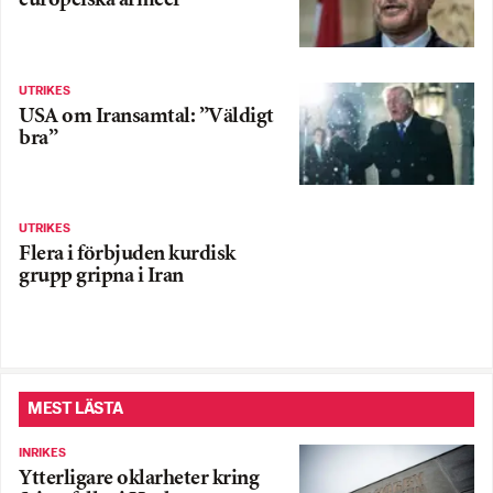
europeiska arméer
UTRIKES
USA om Iransamtal: ”Väldigt
bra”
UTRIKES
Flera i förbjuden kurdisk
grupp gripna i Iran
MEST LÄSTA
INRIKES
Ytterligare oklarheter kring