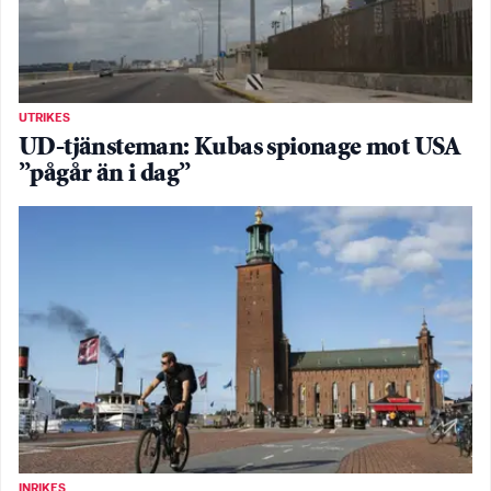
UTRIKES
UD-tjänsteman: Kubas spionage mot USA
”pågår än i dag”
INRIKES