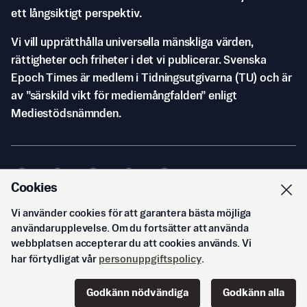
ett långsiktigt perspektiv.
Vi vill upprätthålla universella mänskliga värden,
rättigheter och friheter i det vi publicerar. Svenska
Epoch Times är medlem i Tidningsutgivarna (TU) och är
av ”särskild vikt för mediemångfalden” enligt
Mediestödsnämnden.
Cookies
Vi använder cookies för att garantera bästa möjliga
© Svenska Epoch Times AB
2026
användarupplevelse. Om du fortsätter att använda
webbplatsen accepterar du att cookies används. Vi
har förtydligat vår
personuppgiftspolicy
.
Godkänn nödvändiga
Godkänn alla
Start
Innehåll
Podd
Senaste
Logga in