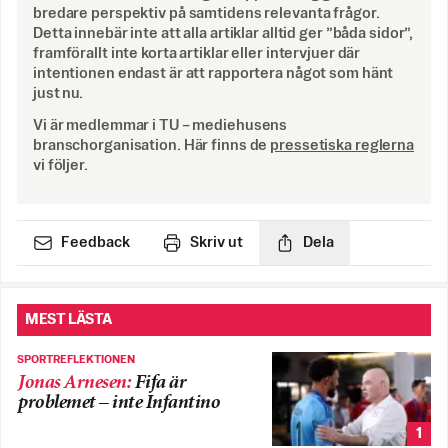
bredare perspektiv på samtidens relevanta frågor.
Detta innebär inte att alla artiklar alltid ger ”båda sidor”,
framförallt inte korta artiklar eller intervjuer där
intentionen endast är att rapportera något som hänt
just nu.
Vi är medlemmar i TU – mediehusens
branschorganisation. Här finns de
pressetiska reglerna
vi följer.
Feedback
Skriv ut
Dela
MEST LÄSTA
SPORTREFLEKTIONEN
Jonas Arnesen
:
Fifa är
problemet – inte Infantino
1