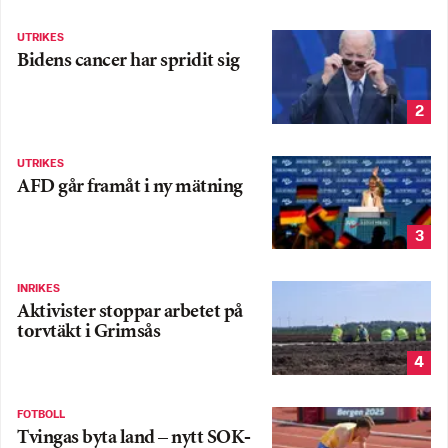
UTRIKES
Bidens cancer har spridit sig
2
UTRIKES
AFD går framåt i ny mätning
3
INRIKES
Aktivister stoppar arbetet på
torvtäkt i Grimsås
4
FOTBOLL
Tvingas byta land – nytt SOK-