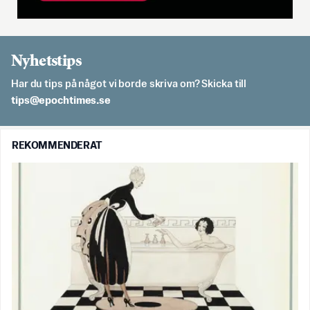
Nyhetstips
Har du tips på något vi borde skriva om? Skicka till
es.semithcope@spit
REKOMMENDERAT