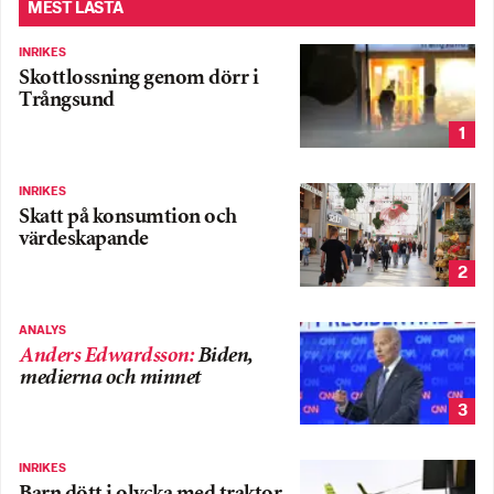
MEST LÄSTA
INRIKES
Skottlossning genom dörr i
Trångsund
1
INRIKES
Skatt på konsumtion och
värdeskapande
2
ANALYS
Anders Edwardsson
:
Biden,
medierna och minnet
3
INRIKES