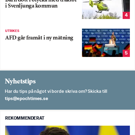
Barn dött i olycka med traktor
i Svenljunga kommun
4
UTRIKES
AFD går framåt i ny mätning
5
Nyhetstips
Har du tips på något vi borde skriva om? Skicka till
es.semithcope@spit
REKOMMENDERAT