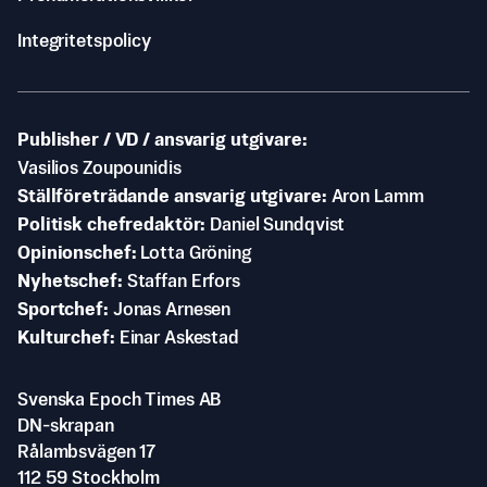
Integritetspolicy
Publisher / VD / ansvarig utgivare
Vasilios Zoupounidis
Ställföreträdande ansvarig utgivare
Aron Lamm
Politisk chefredaktör
Daniel Sundqvist
Opinionschef
Lotta Gröning
Nyhetschef
Staffan Erfors
Sportchef
Jonas Arnesen
Kulturchef
Einar Askestad
Svenska Epoch Times AB
DN-skrapan
Rålambsvägen 17
112 59 Stockholm