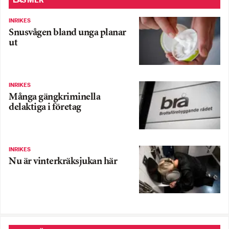
LÄS MER
INRIKES
Snusvågen bland unga planar
ut
INRIKES
Många gängkriminella
delaktiga i företag
INRIKES
Nu är vinterkräksjukan här