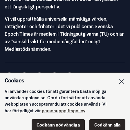
ett långsiktigt perspektiv.
Vi vill upprätthålla universella mänskliga värden,
rättigheter och friheter i det vi publicerar. Svenska
Epoch Times är medlem i Tidningsutgivarna (TU) och är
av ”särskild vikt för mediemångfalden” enligt
Mediestödsnämnden.
Cookies
Vi använder cookies för att garantera bästa möjliga
© Svenska Epoch Times AB
2026
användarupplevelse. Om du fortsätter att använda
webbplatsen accepterar du att cookies används. Vi
har förtydligat vår
personuppgiftspolicy
.
Godkänn nödvändiga
Godkänn alla
Start
Innehåll
Podd
Senaste
Logga in