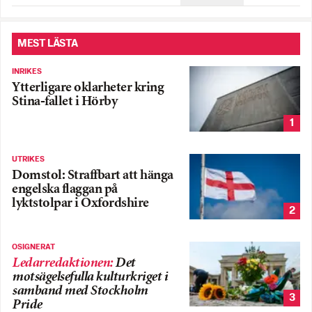
MEST LÄSTA
INRIKES
Ytterligare oklarheter kring
Stina-fallet i Hörby
1
UTRIKES
Domstol: Straffbart att hänga
engelska flaggan på
lyktstolpar i Oxfordshire
2
OSIGNERAT
Ledarredaktionen
:
Det
motsägelsefulla kulturkriget i
samband med Stockholm
3
Pride