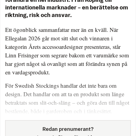
förändra en hel industri. Från Köping till
internationella marknader – en berättelse om
riktning, risk och ansvar.
Ett ögonblick sammanfattar mer än en kväll. När
Ellegalan 2026 går mot sitt slut och vinnaren i
kategorin Årets accessoardesigner presenteras, står
Linn Frisinger som segrare bakom ett varumärke som
har gjort något så ovanligt som att förändra synen på
en vardagsprodukt.
För Swedish Stockings handlar det inte bara om
design. Det handlar om att ta en produkt som länge
betraktats som slit-och-släng – och göra den till något
bestående, både i garderoben och i tänkesättet.
Redan prenumerant?