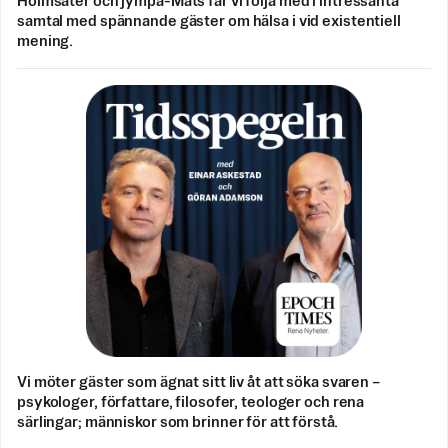
Holmsäter och jympa-Mats får vi följa med i intressanta
samtal med spännande gäster om hälsa i vid existentiell
mening.
Vi möter gäster som ägnat sitt liv åt att söka svaren –
psykologer, författare, filosofer, teologer och rena
särlingar; människor som brinner för att förstå.