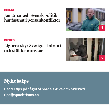
INRIKES
Jan Emanuel: Svensk politik
har fastnat i personkonflikter
4
INRIKES
Ligorna skyr Sverige – inbrott
och stölder minskar
5
Nyhetstips
Har du tips på något vi borde skriva om? Skicka till
es.semithcope@spit