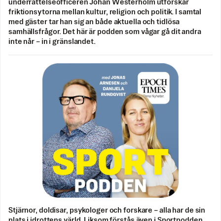
underrättelseofficeren Johan Westerholm utforskar
friktionsytorna mellan kultur, religion och politik. I samtal
med gäster tar han sig an både aktuella och tidlösa
samhällsfrågor. Det här är podden som vågar gå dit andra
inte når – in i gränslandet.
Stjärnor, doldisar, psykologer och forskare – alla har de sin
plats i idrottens värld. Liksom förstås även i Sportpodden