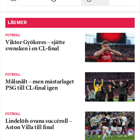
LÄS MER
FOTBOLL
Viktor Gyökeres – sjätte
svensken i en CL-final
FOTBOLL
Målsnålt – men mästarlaget
PSG till CL-final igen
FOTBOLL
Lindelöfs ovana succéroll –
Aston Villa till final