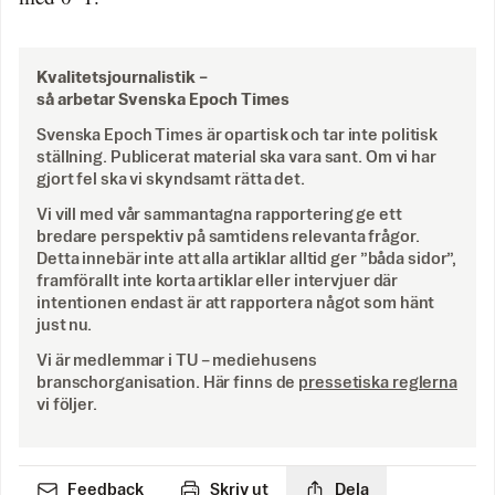
Kvalitetsjournalistik –
så arbetar Svenska Epoch Times
Svenska Epoch Times är opartisk och tar inte politisk
ställning. Publicerat material ska vara sant. Om vi har
gjort fel ska vi skyndsamt rätta det.
Vi vill med vår sammantagna rapportering ge ett
bredare perspektiv på samtidens relevanta frågor.
Detta innebär inte att alla artiklar alltid ger ”båda sidor”,
framförallt inte korta artiklar eller intervjuer där
intentionen endast är att rapportera något som hänt
just nu.
Vi är medlemmar i TU – mediehusens
branschorganisation. Här finns de
pressetiska reglerna
vi följer.
Feedback
Skriv ut
Dela