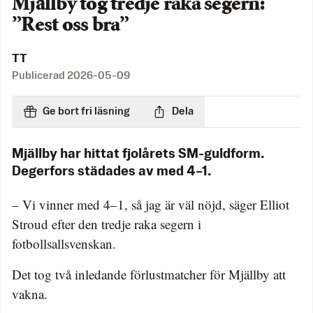
Mjällby tog tredje raka segern:
”Rest oss bra”
TT
Publicerad
2026-05-09
Ge bort fri läsning
Dela
Mjällby har hittat fjolårets SM-guldform.
Degerfors städades av med 4–1.
– Vi vinner med 4–1, så jag är väl nöjd, säger Elliot
Stroud efter den tredje raka segern i
fotbollsallsvenskan.
Det tog två inledande förlustmatcher för Mjällby att
vakna.