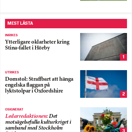
MEST LÄSTA
INRIKES
Ytterligare oklarheter kring
Stina-fallet i Hörby
1
UTRIKES
Domstol: Straffbart att hänga
engelska flaggan på
lyktstolpar i Oxfordshire
2
OSIGNERAT
Ledarredaktionen
:
Det
motsägelsefulla kulturkriget i
samband med Stockholm
3