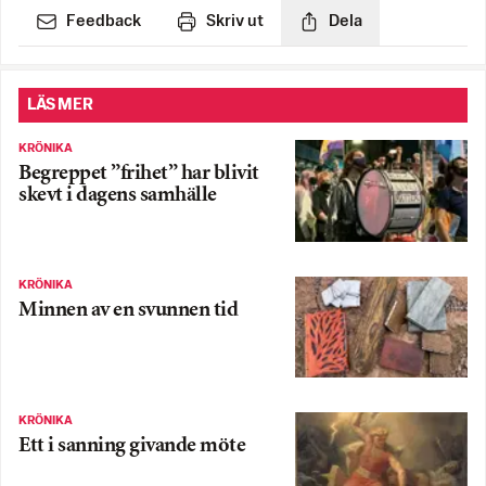
Feedback
Skriv ut
Dela
LÄS MER
KRÖNIKA
Begreppet ”frihet” har blivit
skevt i dagens samhälle
KRÖNIKA
Minnen av en svunnen tid
KRÖNIKA
Ett i sanning givande möte