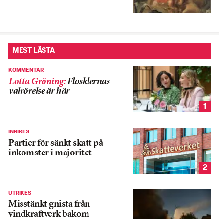
MEST LÄSTA
KOMMENTAR
Lotta Gröning
:
Flosklernas
valrörelse är här
1
INRIKES
Partier för sänkt skatt på
inkomster i majoritet
2
UTRIKES
Misstänkt gnista från
vindkraftverk bakom