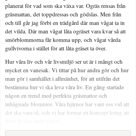
planerat för vad som ska växa var. Ogräs rensas från
gräsmattan, det toppdressas och gödslas. Men från
och till går jag förbi en trädgård där man vågat ta in
det vilda. Där man vågat låta ogräset vara kvar så att
smörblommorna får komma upp, och vågat vårda
gullvivorna i stället för att låta gräset ta över.
Hur våra liv och vår livsmiljö ser ut är i mångt och
mycket en vanesak. Vi tittar på hur andra gör och hur
man gör i samhället i allmänhet, för att utifrån det
bestämma hur vi ska leva våra liv. En gång startade
någon en trend med perfekta gräsmattor och
inhägnade blommor. Våra hjärnor har vant oss vid att
det ska vara så, och vi har format ett koncept kring att
detta är den enda vägen.