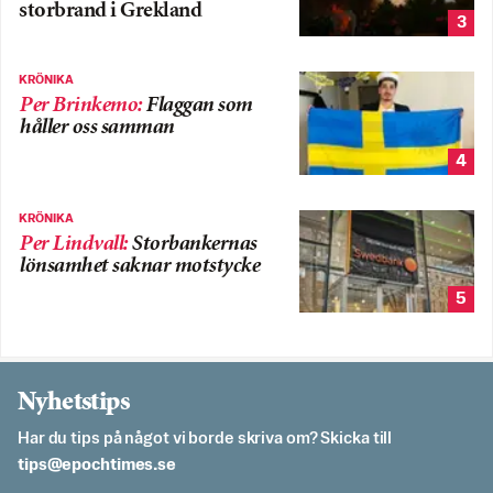
storbrand i Grekland
3
KRÖNIKA
Per Brinkemo
:
Flaggan som
håller oss samman
4
KRÖNIKA
Per Lindvall
:
Storbankernas
lönsamhet saknar motstycke
5
Nyhetstips
Har du tips på något vi borde skriva om? Skicka till
es.semithcope@spit